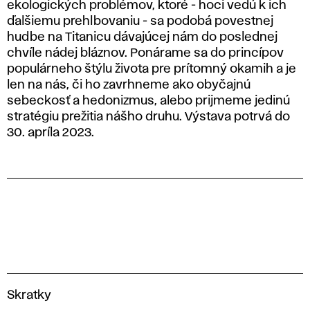
ekologických problémov, ktoré - hoci vedú k ich
ďalšiemu prehlbovaniu - sa podobá povestnej
hudbe na Titanicu dávajúcej nám do poslednej
chvíle nádej bláznov. Ponárame sa do princípov
populárneho štýlu života pre prítomný okamih a je
len na nás, či ho zavrhneme ako obyčajnú
sebeckosť a hedonizmus, alebo prijmeme jedinú
stratégiu prežitia nášho druhu. Výstava potrvá do
30. apríla 2023.
V
Skratky
y