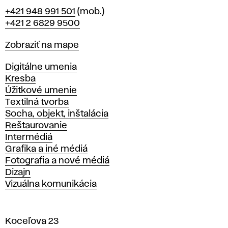
Telefón
+421 948 991 501
(mob.)
+421 2 6829 9500
Mapa
Zobraziť na mape
Katedry
Digitálne umenia
Kresba
Úžitkové umenie
Textilná tvorba
Socha, objekt, inštalácia
Reštaurovanie
Intermédiá
Grafika a iné médiá
Fotografia a nové médiá
Dizajn
Vizuálna komunikácia
Koceľova 23