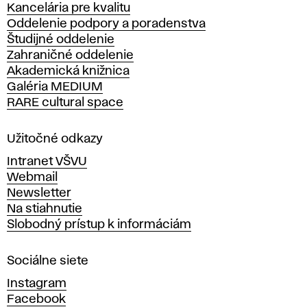
Kancelária pre kvalitu
s
Oddelenie podpory a poradenstva
o
Študijné oddelenie
k
Zahraničné oddelenie
á
Akademická knižnica
š
Galéria MEDIUM
k
RARE cultural space
o
l
a
Užitočné odkazy
v
Intranet VŠVU
ý
Webmail
t
Newsletter
v
Na stiahnutie
a
Slobodný prístup k informáciám
r
n
Sociálne siete
ý
c
Instagram
h
Facebook