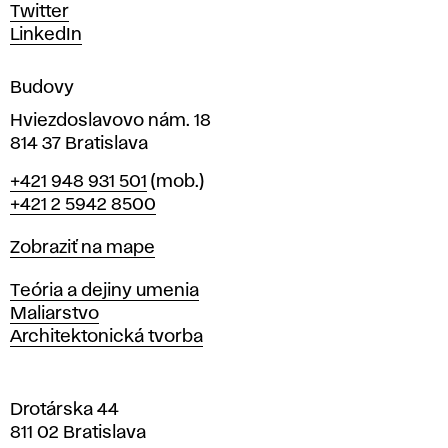
u
Twitter
m
LinkedIn
e
n
Budovy
í
v
Hviezdoslavovo nám. 18
814 37 Bratislava
B
Telefón
+421 948 931 501
(mob.)
r
+421 2 5942 8500
a
t
Mapa
Zobraziť na mape
i
s
Katedry
Teória a dejiny umenia
l
Maliarstvo
a
Architektonická tvorba
v
e
Drotárska 44
811 02 Bratislava