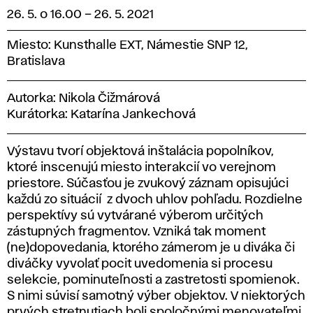
26. 5. o 16.00
–
26. 5. 2021
Miesto: Kunsthalle EXT, Námestie SNP 12,
Bratislava
Autorka: Nikola Čižmárová
Kurátorka: Katarína Jankechová
Výstavu tvorí objektová inštalácia popolníkov,
ktoré inscenujú miesto interakcií vo verejnom
priestore. Súčasťou je zvukový záznam opisujúci
každú zo situácií z dvoch uhlov pohľadu. Rozdielne
perspektívy sú vytvárané výberom určitých
zástupných fragmentov. Vzniká tak moment
(ne)dopovedania, ktorého zámerom je u diváka či
diváčky vyvolať pocit uvedomenia si procesu
selekcie, pominuteľnosti a zastretosti spomienok.
S nimi súvisí samotný výber objektov. V niektorých
prvých stretnutiach boli spoločnými menovateľmi