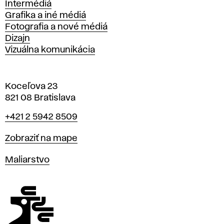
Intermédiá
Grafika a iné médiá
Fotografia a nové médiá
Dizajn
Vizuálna komunikácia
Koceľova 23
821 08 Bratislava
Telefón
+421 2 5942 8509
Mapa
Zobraziť na mape
Katedry
Maliarstvo