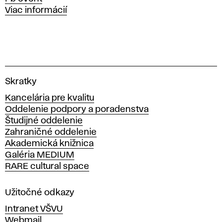
Viac informácií
V
Skratky
y
Kancelária pre kvalitu
s
Oddelenie podpory a poradenstva
o
Študijné oddelenie
k
Zahraničné oddelenie
á
Akademická knižnica
š
Galéria MEDIUM
k
RARE cultural space
o
l
a
Užitočné odkazy
v
Intranet VŠVU
ý
Webmail