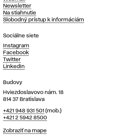
t
Newsletter
v
Na stiahnutie
a
Slobodný prístup k informáciám
r
n
Sociálne siete
ý
c
Instagram
h
Facebook
u
Twitter
m
LinkedIn
e
n
Budovy
í
v
Hviezdoslavovo nám. 18
814 37 Bratislava
B
Telefón
+421 948 931 501
(mob.)
r
+421 2 5942 8500
a
t
Mapa
Zobraziť na mape
i