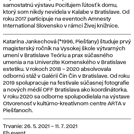
samostatnú výstavu Pociťujem ľútosť k domu,
ktorý som nikdy nevidela v Kalabe v Bratislave. Od
roku 2017 participuje na eventoch Amnesty
International Slovensko v rámci Živej knižnice.
Katarína Jankechová (*1996, Piešťany) študuje prvý
magisterský ročník na Vysokej škole výtvarných
umení v Bratislave Teóriu a prax súčasného
umenia a na Univerzite Komenského v Bratislave
estetiku. V rokoch 2018 – 2020 absolvovala
odbornú stáž v Galérií Čin Čin v Bratislave. Od roku
2019 spolupracuje na festivale súčasnej fotografie
a nových médií OFF Bratislava ako koordinátorka.
V roku 2020 sa odborne spolupodielala na výstave
Otvorenosť v kultúrno-kreatívnom centre ARTA v
Piešťanoch.
Trvanie: 26. 5. 2021 – 11. 7. 2021
Fb event