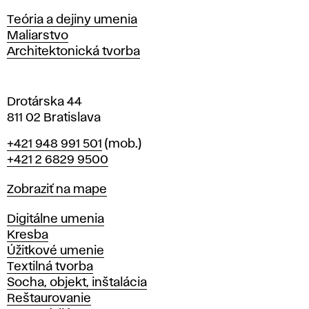
s
Katedry
Teória a dejiny umenia
l
Maliarstvo
a
Architektonická tvorba
v
e
Drotárska 44
811 02 Bratislava
Telefón
+421 948 991 501
(mob.)
+421 2 6829 9500
Mapa
Zobraziť na mape
Katedry
Digitálne umenia
Kresba
Úžitkové umenie
Textilná tvorba
Socha, objekt, inštalácia
Reštaurovanie