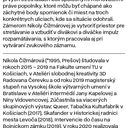
práve popolníky, ktoré môžu byť chápané ako
záchytné body spomienok či miest na troch
konkrétnych uliciach, kde sa situácie odohrali.
Zámerom Nikoly Čižmárovej je vytvoriť priestor pre
stretávanie a vzbudiť v divákovi a diváčke impulz
rozpamätávania, s ktorým pracovala aj pri
vytváraní zvukového záznamu.
Nikola Čižmárová (*1995, Prešov) študovala v
rokoch 2015 – 2019 na Fakulte umení TU v
Košiciach, v Ateliéri slobodnej kreativity 3D
Radovana Čerevku a od roku 2019 magisterský
stupeň na Vysokej škole výtvarných umení v
Bratislave v Ateliéri intermédií Jany Kapelovej a
Niny Vidovencovej. Zúčastnila sa viacerých
skupinových výstav; Queer, Tabačka Kulturfabrik v
Košiciach (2017), Skafander v Historickej radnici
mesta Levoča (2018), Intervencie do času na
Bojnickom zámku (2019). V roku 2020 realizovala