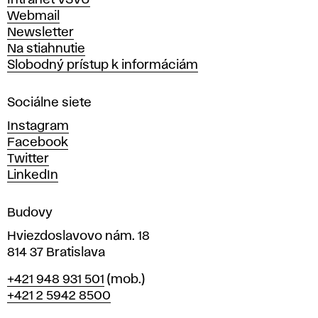
Intranet VŠVU
ý
Webmail
t
Newsletter
v
Na stiahnutie
a
Slobodný prístup k informáciám
r
n
Sociálne siete
ý
c
Instagram
h
Facebook
u
Twitter
m
LinkedIn
e
n
Budovy
í
v
Hviezdoslavovo nám. 18
814 37 Bratislava
B
Telefón
+421 948 931 501
(mob.)
r
+421 2 5942 8500
a
t