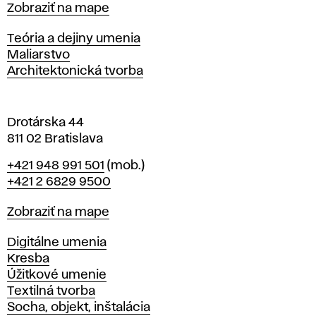
Mapa
Zobraziť na mape
i
s
Katedry
Teória a dejiny umenia
l
Maliarstvo
a
Architektonická tvorba
v
e
Drotárska 44
811 02 Bratislava
Telefón
+421 948 991 501
(mob.)
+421 2 6829 9500
Mapa
Zobraziť na mape
Katedry
Digitálne umenia
Kresba
Úžitkové umenie
Textilná tvorba
Socha, objekt, inštalácia