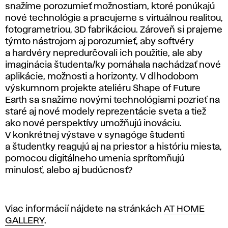
snažíme porozumieť možnostiam, ktoré ponúkajú
nové technológie a pracujeme s virtuálnou realitou,
fotogrametriou, 3D fabrikáciou. Zároveň si prajeme
týmto nástrojom aj porozumieť, aby softvéry
a hardvéry nepredurčovali ich použitie, ale aby
imaginácia študenta/ky pomáhala nachádzať nové
aplikácie, možnosti a horizonty. V dlhodobom
výskumnom projekte ateliéru Shape of Future
Earth sa snažíme novými technológiami pozrieť na
staré aj nové modely reprezentácie sveta a tiež
ako nové perspektívy umožňujú inováciu.
V konkrétnej výstave v synagóge študenti
a študentky reagujú aj na priestor a históriu miesta,
pomocou digitálneho umenia sprítomňujú
minulosť, alebo aj budúcnosť?
Viac informácií nájdete na stránkách
AT HOME
GALLERY
.