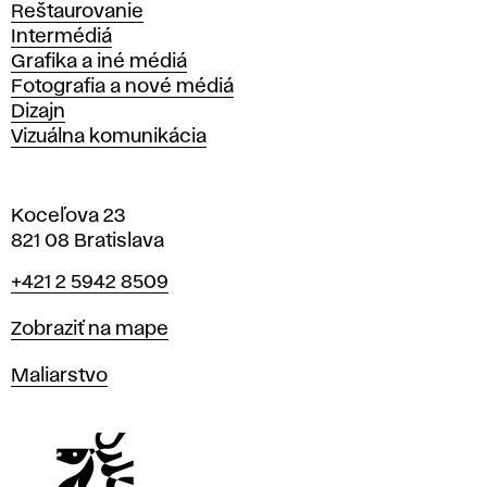
Reštaurovanie
Intermédiá
Grafika a iné médiá
Fotografia a nové médiá
Dizajn
Vizuálna komunikácia
Koceľova 23
821 08 Bratislava
Telefón
+421 2 5942 8509
Mapa
Zobraziť na mape
Katedry
Maliarstvo