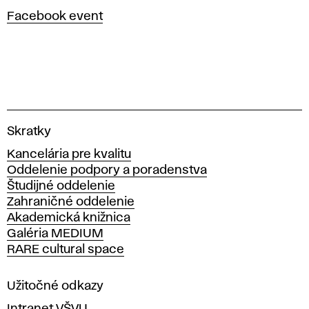
Facebook event
V
Skratky
y
Kancelária pre kvalitu
s
Oddelenie podpory a poradenstva
o
Študijné oddelenie
k
Zahraničné oddelenie
á
Akademická knižnica
š
Galéria MEDIUM
k
RARE cultural space
o
l
a
Užitočné odkazy
v