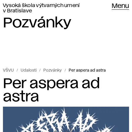
Vysoká škola výtvarných umení
Menu
v Bratislave
Pozvánky
VŠVU
Udalosti
Pozvánky
Per aspera ad astra
Per aspera ad
astra