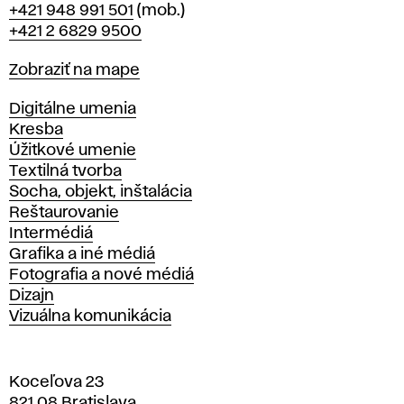
Telefón
+421 948 991 501
(mob.)
+421 2 6829 9500
Mapa
Zobraziť na mape
Katedry
Digitálne umenia
Kresba
Úžitkové umenie
Textilná tvorba
Socha, objekt, inštalácia
Reštaurovanie
Intermédiá
Grafika a iné médiá
Fotografia a nové médiá
Dizajn
Vizuálna komunikácia
Koceľova 23
821 08 Bratislava