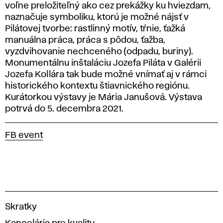
voľne preložiteľný ako cez prekážky ku hviezdam,
naznačuje symboliku, ktorú je možné nájsť v
Pilátovej tvorbe: rastlinný motív, tŕnie, ťažká
manuálna práca, práca s pôdou, ťažba,
vyzdvihovanie nechceného (odpadu, buriny).
Monumentálnu inštaláciu Jozefa Piláta v Galérii
Jozefa Kollára tak bude možné vnímať aj v rámci
historického kontextu štiavnického regiónu.
Kurátorkou výstavy je Mária Janušová. Výstava
potrvá do 5. decembra 2021.
FB event
V
Skratky
y