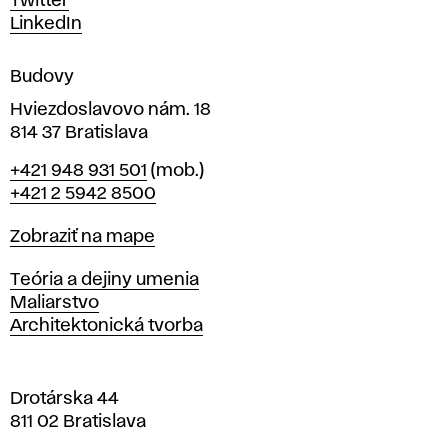
Twitter
m
LinkedIn
e
n
Budovy
í
v
Hviezdoslavovo nám. 18
814 37 Bratislava
B
Telefón
+421 948 931 501
(mob.)
r
+421 2 5942 8500
a
t
Mapa
Zobraziť na mape
i
s
Katedry
Teória a dejiny umenia
l
Maliarstvo
a
Architektonická tvorba
v
e
Drotárska 44
811 02 Bratislava