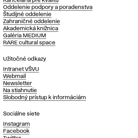
Kancelária pre kvalitu
s
Oddelenie podpory a poradenstva
o
Študijné oddelenie
k
Zahraničné oddelenie
á
Akademická knižnica
š
Galéria MEDIUM
k
RARE cultural space
o
l
a
Užitočné odkazy
v
Intranet VŠVU
ý
Webmail
t
Newsletter
v
Na stiahnutie
a
Slobodný prístup k informáciám
r
n
Sociálne siete
ý
c
Instagram
h
Facebook
u