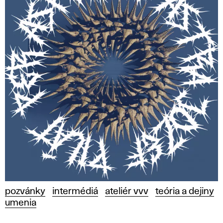
pozvánky
intermédiá
ateliér vvv
teória a dejiny
umenia