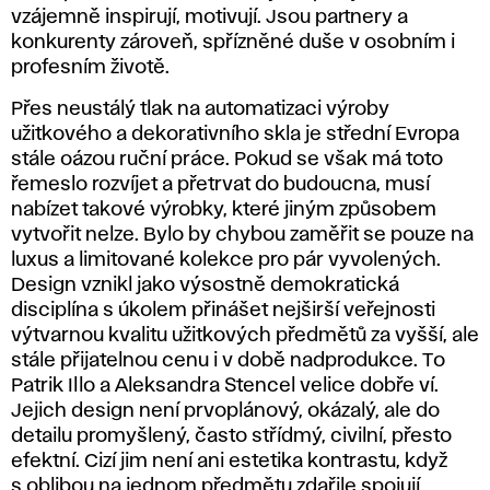
vzájemně inspirují, motivují. Jsou partnery a
konkurenty zároveň, spřízněné duše v osobním i
profesním životě.
Přes neustálý tlak na automatizaci výroby
užitkového a dekorativního skla je střední Evropa
stále oázou ruční práce. Pokud se však má toto
řemeslo rozvíjet a přetrvat do budoucna, musí
nabízet takové výrobky, které jiným způsobem
vytvořit nelze. Bylo by chybou zaměřit se pouze na
luxus a limitované kolekce pro pár vyvolených.
Design vznikl jako výsostně demokratická
disciplína s úkolem přinášet nejširší veřejnosti
výtvarnou kvalitu užitkových předmětů za vyšší, ale
stále přijatelnou cenu i v době nadprodukce. To
Patrik Illo a Aleksandra Stencel velice dobře ví.
Jejich design není prvoplánový, okázalý, ale do
detailu promyšlený, často střídmý, civilní, přesto
efektní. Cizí jim není ani estetika kontrastu, když
s oblibou na jednom předmětu zdařile spojují