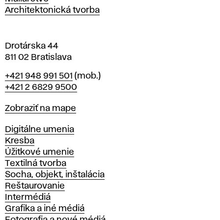
a
Architektonická tvorba
v
e
Drotárska 44
811 02 Bratislava
Telefón
+421 948 991 501
(mob.)
+421 2 6829 9500
Mapa
Zobraziť na mape
Katedry
Digitálne umenia
Kresba
Úžitkové umenie
Textilná tvorba
Socha, objekt, inštalácia
Reštaurovanie
Intermédiá
Grafika a iné médiá