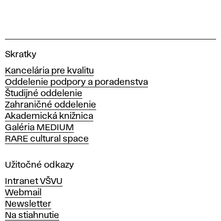
V
Skratky
y
Kancelária pre kvalitu
s
Oddelenie podpory a poradenstva
o
Študijné oddelenie
k
Zahraničné oddelenie
á
Akademická knižnica
š
Galéria MEDIUM
k
RARE cultural space
o
l
a
Užitočné odkazy
v
Intranet VŠVU
ý
Webmail
t
Newsletter
v
Na stiahnutie
a