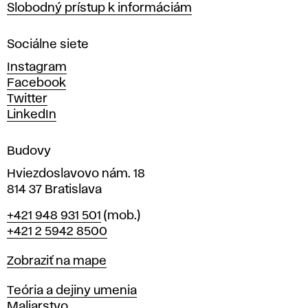
Slobodný prístup k informáciám
r
n
Sociálne siete
ý
c
Instagram
h
Facebook
u
Twitter
m
LinkedIn
e
n
Budovy
í
v
Hviezdoslavovo nám. 18
814 37 Bratislava
B
Telefón
+421 948 931 501
(mob.)
r
+421 2 5942 8500
a
t
Mapa
Zobraziť na mape
i
s
Katedry
Teória a dejiny umenia
l
Maliarstvo