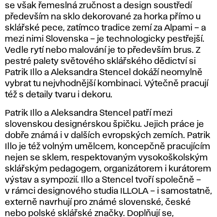
se však řemeslná zručnost a design soustředí
především na sklo dekorované za horka přímo u
sklářské pece, zatímco tradice zemí za Alpami – a
mezi nimi Slovenska – je technologicky pestřejší.
Vedle rytí nebo malování je to především brus. Z
pestré palety světového sklářského dědictví si
Patrik Illo a Aleksandra Stencel dokáží neomylně
vybrat tu nejvhodnější kombinaci. Výtečně pracují
též s detaily tvaru i dekoru.
Patrik Illo a Aleksandra Stencel patří mezi
slovenskou designérskou špičku. Jejich práce je
dobře známá i v dalších evropských zemích. Patrik
Illo je též volným umělcem, koncepčně pracujícím
nejen se sklem, respektovaným vysokoškolským
sklářským pedagogem, organizátorem i kurátorem
výstav a sympozií. Illo a Stencel tvoří společně –
v rámci designového studia ILLOLA – i samostatně,
externě navrhují pro známé slovenské, české
nebo polské sklářské značky. Doplňují se,