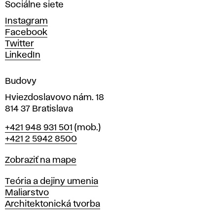
Sociálne siete
ý
c
Instagram
h
Facebook
u
Twitter
m
LinkedIn
e
n
Budovy
í
v
Hviezdoslavovo nám. 18
814 37 Bratislava
B
Telefón
+421 948 931 501
(mob.)
r
+421 2 5942 8500
a
t
Mapa
Zobraziť na mape
i
s
Katedry
Teória a dejiny umenia
l
Maliarstvo
a
Architektonická tvorba
v