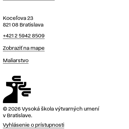
Koceľova 23
821 08 Bratislava
Telefón
+421 2 5942 8509
Mapa
Zobraziť na mape
Katedry
Maliarstvo
© 2026 Vysoká škola výtvarných umení
v Bratislave.
Vyhlásenie o prístupnosti