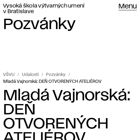
Vysoká škola výtvarných umení
Menu
v Bratislave
Pozvánky
VŠVU
Udalosti
Pozvánky
Mladá Vajnorská: DEŇ OTVORENÝCH ATELIÉROV
Mladá Vajnorská:
DEŇ
OTVORENÝCH
ATELIÉROV