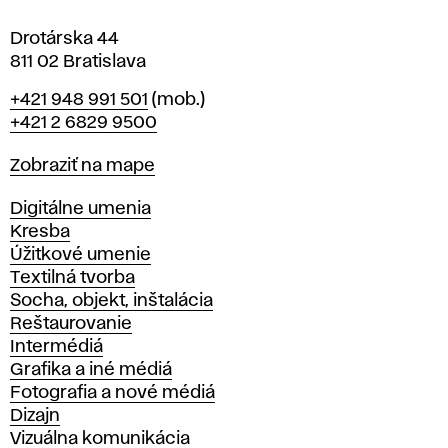
e
Drotárska 44
811 02 Bratislava
Telefón
+421 948 991 501
(mob.)
+421 2 6829 9500
Mapa
Zobraziť na mape
Katedry
Digitálne umenia
Kresba
Úžitkové umenie
Textilná tvorba
Socha, objekt, inštalácia
Reštaurovanie
Intermédiá
Grafika a iné médiá
Fotografia a nové médiá
Dizajn
Vizuálna komunikácia