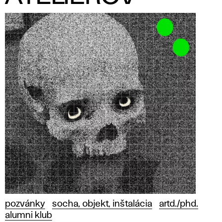
pozvánky
socha, objekt, inštalácia
artd./phd.
alumni klub