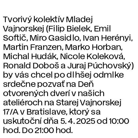
Tvorivý kolektív Mladej
Vajnorskej (Filip Bielek, Emil
Softič, Miro Gasidlo, Ivan Herényi,
Martin Franzen, Marko Horban,
Michal Hudák, Nicole Koleková,
Ronald Doboš a Juraj Púchovský)
by vás chcel po dlhšej odmlke
srdečne pozvať na Deň
otvorených dverí v našich
ateliéroch na Starej Vajnorskej
17/A v Bratislave, ktorý sa
uskutoční dňa 5. 4. 2025 od 10:00
hod. Do 21:00 hod.