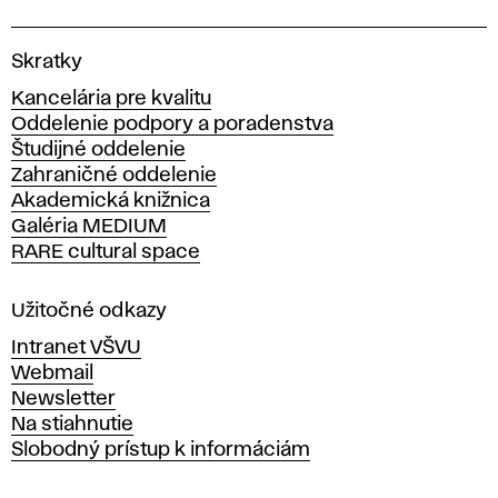
V
Skratky
y
Kancelária pre kvalitu
s
Oddelenie podpory a poradenstva
o
Študijné oddelenie
k
Zahraničné oddelenie
á
Akademická knižnica
š
Galéria MEDIUM
k
RARE cultural space
o
l
a
Užitočné odkazy
v
Intranet VŠVU
ý
Webmail
t
Newsletter
v
Na stiahnutie
a
Slobodný prístup k informáciám
r
n