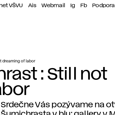
anet VŠVU
Ais
Webmail
Ig
Fb
Podpora
ot dreaming of labor
ast : Still not
abor
Srdečne Vás pozývame na ot
Šumichrasta v blu: gallery v 