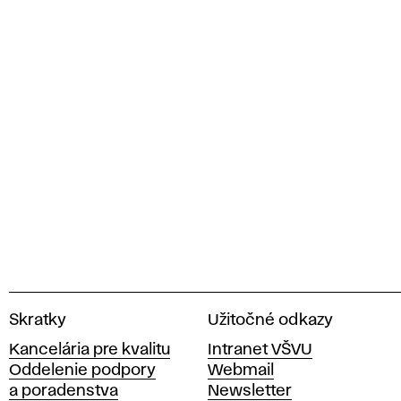
V
Skratky
Užitočné odkazy
y
Kancelária pre kvalitu
Intranet VŠVU
s
Oddelenie podpory
Webmail
o
a poradenstva
Newsletter
k