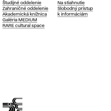
Študijné oddelenie
Na stiahnutie
á
Zahraničné oddelenie
Slobodný prístup
š
Akademická knižnica
k informáciám
k
Galéria MEDIUM
o
RARE cultural space
l
a
v
ý
t
v
a
r
n
ý
c
h
u
m
e