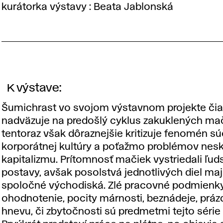
kurátorka výstavy : Beata Jablonská
K výstave:
Šumichrast vo svojom výstavnom projekte či
nadväzuje na predošlý cyklus zakuklených ma
tentoraz však dôraznejšie kritizuje fenomén s
korporátnej kultúry a poťažmo problémov nes
kapitalizmu. Prítomnosť mačiek vystriedali ľud
postavy, avšak posolstvá jednotlivých diel ma
spoločné východiská. Zlé pracovné podmienky
ohodnotenie, pocity márnosti, beznádeje, práz
hnevu, či zbytočnosti sú predmetmi tejto série