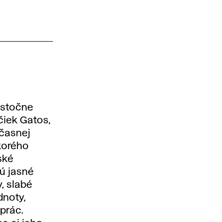
astočne
čiek Gatos,
účasnej
korého
ské
jú jasné
, slabé
dnoty,
 prác.