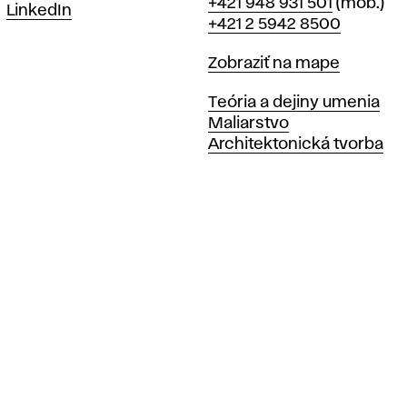
Telefón
+421 948 931 501
(mob.)
LinkedIn
+421 2 5942 8500
Mapa
Zobraziť na mape
Katedry
Teória a dejiny umenia
Maliarstvo
Architektonická tvorba