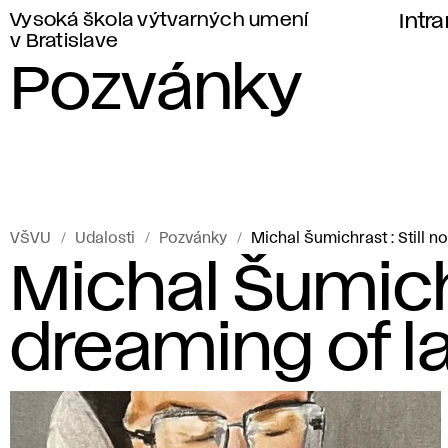
Vysoká škola výtvarných umení
Intr
v Bratislave
Pozvánky
VŠVU
Udalosti
Pozvánky
Michal Šumichrast : Still n
Michal Šumichr
dreaming of l