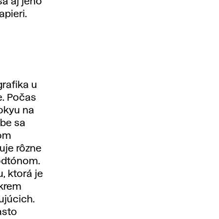
sa aj jeho
pieri.
rafika u
ve. Počas
okyu na
rbe sa
vom
uje rôzne
podtónom.
, ktorá je
okrem
ujúcich.
asto