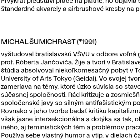
Prvýkrát predstaví práce na plátne, no objavia 
štandardné akvarely a airbrushové kresby na pa
MICHAL ŠUMICHRAST (*1991)
vyštudoval bratislavskú VŠVU v odbore voľná g
prof. Róberta Jančoviča. Žije a tvorí v Bratisla
štúdia absolvoval niekoľkomesačný pobyt v T
University of Arts Tokyo (Geidai). Vo svojej tvo
zameriava na témy, ktoré úzko súvisia so sta
súčasnej spoločnosti. Rád kritizuje a zosmiešň
spoločenské javy so silným antifašistickým 
Rovnako v jeho tvorbe badať kritiku kapitalizmu
však jasne intersekcionálna a dotýka sa tak, 
iného, aj feministických tém a problémov prac
Používa sebe vlastný humor a vtip, v dielach č