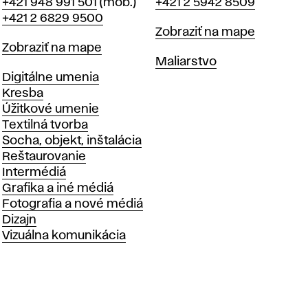
Telefón
Telefón
+421 948 991 501
(mob.)
+421 2 5942 8509
+421 2 6829 9500
Mapa
Zobraziť na mape
Mapa
Zobraziť na mape
Katedry
Maliarstvo
Katedry
Digitálne umenia
Kresba
Úžitkové umenie
Textilná tvorba
Socha, objekt, inštalácia
Reštaurovanie
Intermédiá
Grafika a iné médiá
Fotografia a nové médiá
Dizajn
Vizuálna komunikácia