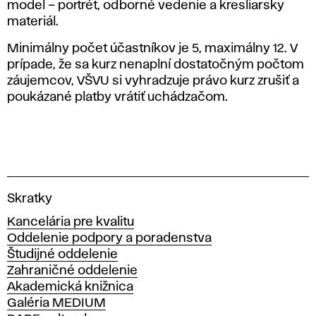
model – portrét, odborné vedenie a kresliarsky
materiál.
Minimálny počet účastníkov je 5, maximálny 12. V
prípade, že sa kurz nenaplní dostatočným počtom
záujemcov, VŠVU si vyhradzuje právo kurz zrušiť a
poukázané platby vrátiť uchádzačom.
V
Skratky
y
Kancelária pre kvalitu
s
Oddelenie podpory a poradenstva
o
Študijné oddelenie
k
Zahraničné oddelenie
á
Akademická knižnica
š
Galéria MEDIUM
k