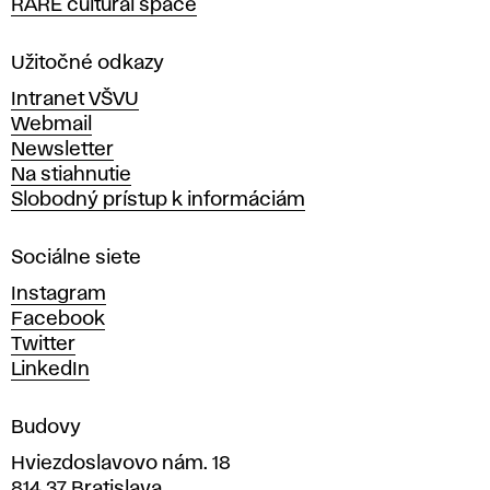
RARE cultural space
o
l
a
Užitočné odkazy
v
Intranet VŠVU
ý
Webmail
t
Newsletter
v
Na stiahnutie
a
Slobodný prístup k informáciám
r
n
Sociálne siete
ý
c
Instagram
h
Facebook
u
Twitter
m
LinkedIn
e
n
Budovy
í
v
Hviezdoslavovo nám. 18
814 37 Bratislava