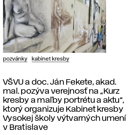
pozvánky
kabinet kresby
VŠVU a doc. Ján Fekete, akad.
mal. pozýva verejnosť na „Kurz
kresby a maľby portrétu a aktu“,
ktorý organizuje Kabinet kresby
Vysokej školy výtvarných umení
v Bratislave