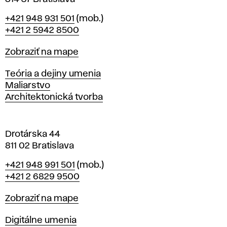
B
Telefón
+421 948 931 501
(mob.)
r
+421 2 5942 8500
a
t
Mapa
Zobraziť na mape
i
s
Katedry
Teória a dejiny umenia
l
Maliarstvo
a
Architektonická tvorba
v
e
Drotárska 44
811 02 Bratislava
Telefón
+421 948 991 501
(mob.)
+421 2 6829 9500
Mapa
Zobraziť na mape
Katedry
Digitálne umenia