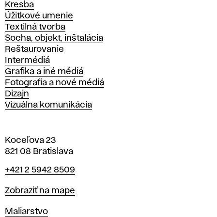
Kresba
Úžitkové umenie
Textilná tvorba
Socha, objekt, inštalácia
Reštaurovanie
Intermédiá
Grafika a iné médiá
Fotografia a nové médiá
Dizajn
Vizuálna komunikácia
Koceľova 23
821 08 Bratislava
Telefón
+421 2 5942 8509
Mapa
Zobraziť na mape
Katedry
Maliarstvo