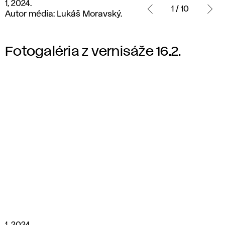
1, 2024.
2024.
1 / 10
Autor média: Lukáš Moravský.
Autor
média:
Lukáš
Fotogaléria z vernisáže 16.2.
Moravský.
1,