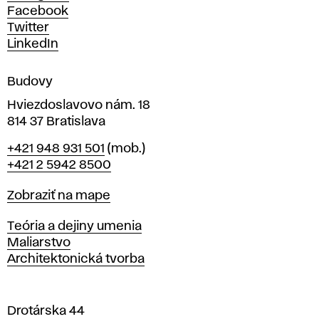
h
Facebook
u
Twitter
m
LinkedIn
e
n
Budovy
í
v
Hviezdoslavovo nám. 18
814 37 Bratislava
B
Telefón
+421 948 931 501
(mob.)
r
+421 2 5942 8500
a
t
Mapa
Zobraziť na mape
i
s
Katedry
Teória a dejiny umenia
l
Maliarstvo
a
Architektonická tvorba
v
e
Drotárska 44