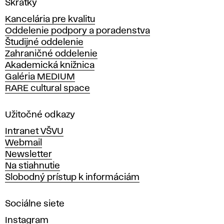
Skratky
y
Kancelária pre kvalitu
s
Oddelenie podpory a poradenstva
o
Študijné oddelenie
k
Zahraničné oddelenie
á
Akademická knižnica
š
Galéria MEDIUM
k
RARE cultural space
o
l
a
Užitočné odkazy
v
Intranet VŠVU
ý
Webmail
t
Newsletter
v
Na stiahnutie
a
Slobodný prístup k informáciám
r
n
Sociálne siete
ý
c
Instagram