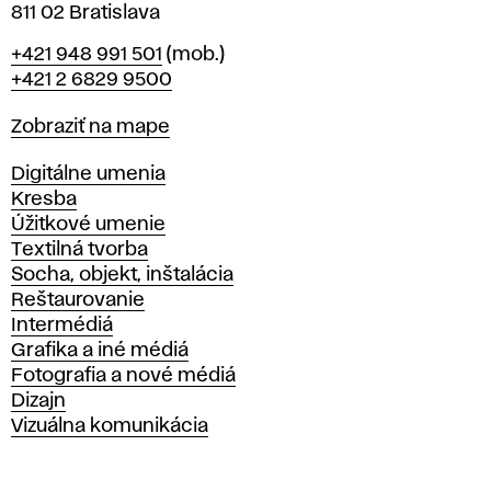
811 02 Bratislava
Telefón
+421 948 991 501
(mob.)
+421 2 6829 9500
Mapa
Zobraziť na mape
Katedry
Digitálne umenia
Kresba
Úžitkové umenie
Textilná tvorba
Socha, objekt, inštalácia
Reštaurovanie
Intermédiá
Grafika a iné médiá
Fotografia a nové médiá
Dizajn
Vizuálna komunikácia