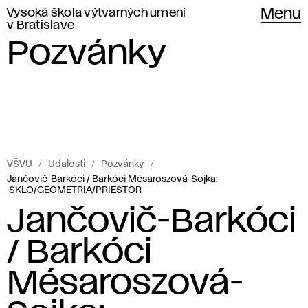
Vysoká škola výtvarných umení
Menu
v Bratislave
Pozvánky
VŠVU
Udalosti
Pozvánky
Jančovič-Barkóci / Barkóci Mésaroszová-Sojka:
SKLO/GEOMETRIA/PRIESTOR
Jančovič-Barkóci
/ Barkóci
Mésaroszová-