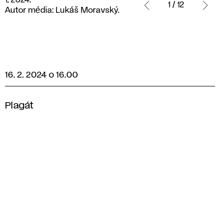
1, 2024.
2024.
1 / 12
Autor média: Lukáš Moravský.
Autor
média:
Lukáš
Moravský.
16. 2. 2024 o 16.00
Plagát