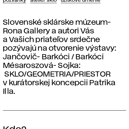
pozvánky
ateliér sklo
úžitkové umenie
Slovenské sklárske múzeum-
Rona Gallery a autori Vás
a Vašich priateľov srdečne
pozývajú na otvorenie výstavy:
Jančovič- Barkóci / Barkóci
Mésaroszová- Sojka:
SKLO/GEOMETRIA/PRIESTOR
v kurátorskej koncepcii Patrika
Illa.