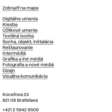
Mapa
Zobraziť na mape
Katedry
Digitálne umenia
Kresba
Úžitkové umenie
Textilná tvorba
Socha, objekt, inštalácia
Reštaurovanie
Intermédiá
Grafika a iné médiá
Fotografia a nové médiá
Dizajn
Vizuálna komunikácia
Koceľova 23
821 08 Bratislava
Telefón
+421 2 5942 8509