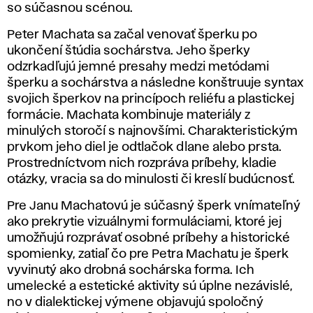
so súčasnou scénou.
Peter Machata sa začal venovať šperku po
ukončení štúdia sochárstva. Jeho šperky
odzrkadľujú jemné presahy medzi metódami
šperku a sochárstva a následne konštruuje syntax
svojich šperkov na princípoch reliéfu a plastickej
formácie. Machata kombinuje materiály z
minulých storočí s najnovšími. Charakteristickým
prvkom jeho diel je odtlačok dlane alebo prsta.
Prostredníctvom nich rozpráva príbehy, kladie
otázky, vracia sa do minulosti či kreslí budúcnosť.
Pre Janu Machatovú je súčasný šperk vnímateľný
ako prekrytie vizuálnymi formuláciami, ktoré jej
umožňujú rozprávať osobné príbehy a historické
spomienky, zatiaľ čo pre Petra Machatu je šperk
vyvinutý ako drobná sochárska forma. Ich
umelecké a estetické aktivity sú úplne nezávislé,
no v dialektickej výmene objavujú spoločný