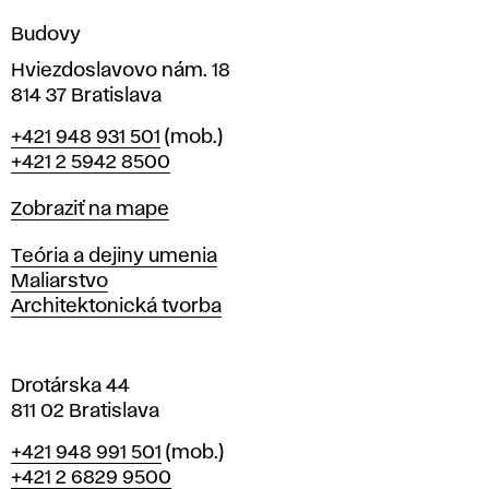
n
Budovy
í
v
Hviezdoslavovo nám. 18
814 37 Bratislava
B
Telefón
+421 948 931 501
(mob.)
r
+421 2 5942 8500
a
t
Mapa
Zobraziť na mape
i
s
Katedry
Teória a dejiny umenia
l
Maliarstvo
a
Architektonická tvorba
v
e
Drotárska 44
811 02 Bratislava
Telefón
+421 948 991 501
(mob.)
+421 2 6829 9500