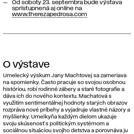
Od soboty 23. septembra bude výstava
sprístupnená aj online na
www.therezapedrosa.com
O výstave
Umelecký výskum Jany Machtovej sa zameriava
na spomienky. Často pracuje so svojou osobnou
históriou, robí rodinné zábery a staré fotografie a
dáva ich do nového kontextu. Machatová s
využitím sentimentálnej hodnoty starých obrazov
rozpráva nové príbehy a vyjadruje vlastné názory a
myšlienky. Umelkyňa každým dielom ukazuje
svoju skúsenosť s politickým systémom a
sociálnou situáciou svojho detstva a porovnáva ju