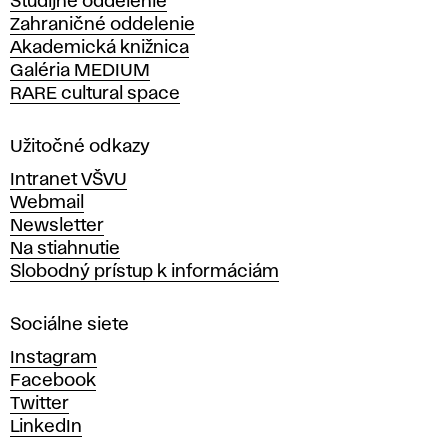
Študijné oddelenie
k
Zahraničné oddelenie
á
Akademická knižnica
š
Galéria MEDIUM
k
RARE cultural space
o
l
a
Užitočné odkazy
v
Intranet VŠVU
ý
Webmail
t
Newsletter
v
Na stiahnutie
a
Slobodný prístup k informáciám
r
n
Sociálne siete
ý
c
Instagram
h
Facebook
u
Twitter
m
LinkedIn
e