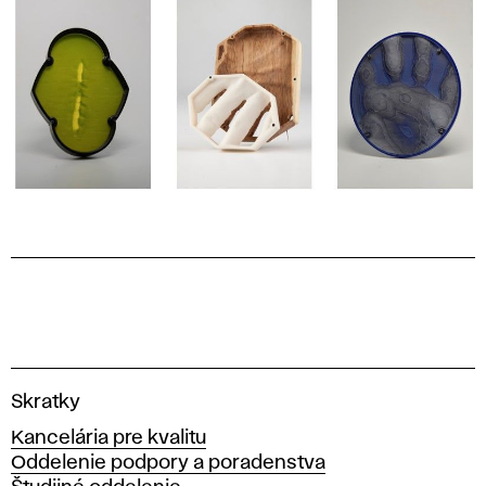
V
Skratky
y
Kancelária pre kvalitu
s
Oddelenie podpory a poradenstva
o