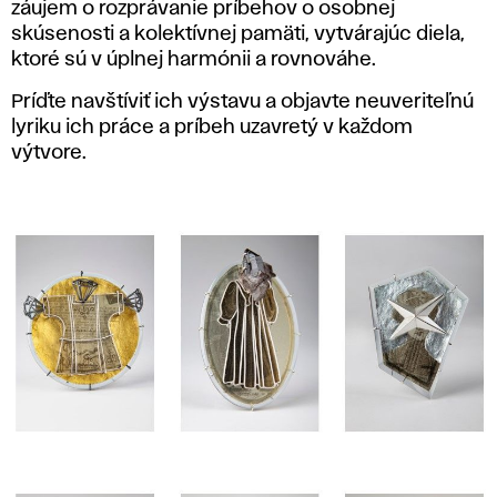
záujem o rozprávanie príbehov o osobnej
skúsenosti a kolektívnej pamäti, vytvárajúc diela,
ktoré sú v úplnej harmónii a rovnováhe.
Príďte navštíviť ich výstavu a objavte neuveriteľnú
lyriku ich práce a príbeh uzavretý v každom
výtvore.