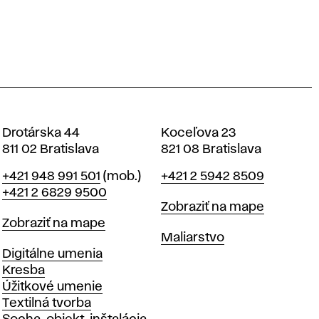
Drotárska 44
Koceľova 23
811 02 Bratislava
821 08 Bratislava
Telefón
Telefón
+421 948 991 501
(mob.)
+421 2 5942 8509
+421 2 6829 9500
Mapa
Zobraziť na mape
Mapa
Zobraziť na mape
Katedry
Maliarstvo
Katedry
Digitálne umenia
Kresba
Úžitkové umenie
Textilná tvorba