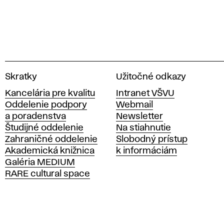
V
Skratky
Užitočné odkazy
y
Kancelária pre kvalitu
Intranet VŠVU
s
Oddelenie podpory
Webmail
o
a poradenstva
Newsletter
k
Študijné oddelenie
Na stiahnutie
á
Zahraničné oddelenie
Slobodný prístup
š
Akademická knižnica
k informáciám
k
Galéria MEDIUM
o
RARE cultural space
l
a
v
ý
t