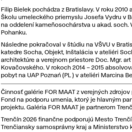
Filip Bielek pochádza z Bratislavy. V roku 2010
Školu umeleckého priemyslu Josefa Vydru v Br
na oddelení kameňosochárstva u akad. soch. 
Pohanku.
Následne pokračoval v štúdiu na VŠVU v Brati
katedre Socha, Objekt, Inštalácia v ateliéri So
architektúre a verejnom priestore Doc. Mgr. art
Kovačovského. V rokoch 2014 – 2015 absolvova
pobyt na UAP Poznań (PL ) v ateliéri Marcina B
Činnosť galérie FOR MAAT z verejných zdrojov 
Fond na podporu umenia, ktorý je hlavným pa
projektu. Galéria FOR MAAT je partnerom Trenč
Trenčín 2026 finančne podporujú Mesto Trenčí
Trenčiansky samosprávny kraj a Ministerstvo k