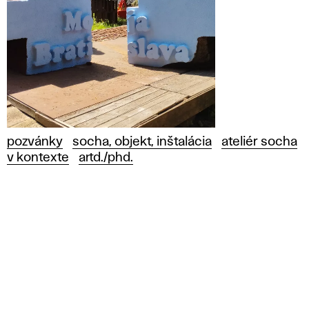
pozvánky
socha, objekt, inštalácia
ateliér socha
v kontexte
artd./phd.