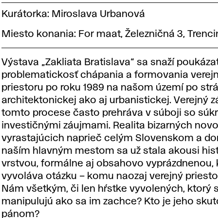
Kurátorka: Miroslava Urbanová
Miesto konania: For maat, Železničná 3, Trenci
Výstava „Zakliata Bratislava“ sa snaží poukáza
problematickosť chápania a formovania verej
priestoru po roku 1989 na našom území po str
architektonickej ako aj urbanistickej. Verejný 
tomto procese často prehráva v súboji so sú
investičnými záujmami. Realita bizarných nov
vyrastajúcich naprieč celým Slovenskom a d
naším hlavným mestom sa už stala akousi his
vrstvou, formálne aj obsahovo vyprázdnenou, 
vyvoláva otázku – komu naozaj verejný priestor
Nám všetkým, či len hŕstke vyvolených, ktorý 
manipulujú ako sa im zachce? Kto je jeho sk
pánom?