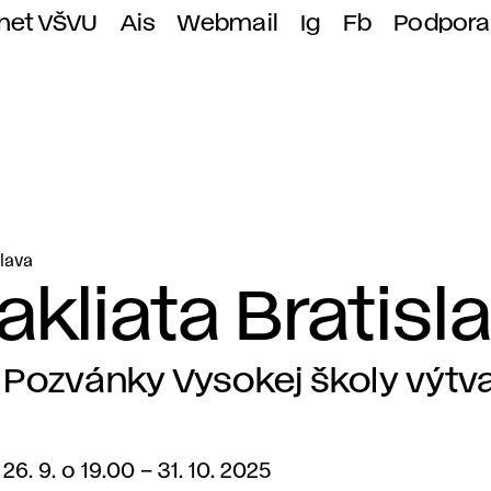
anet VŠVU
Ais
Webmail
Ig
Fb
Podpora
slava
Zakliata Bratisl
Pozvánky Vysokej školy výtva
26. 9. o 19.00
–
31. 10. 2025