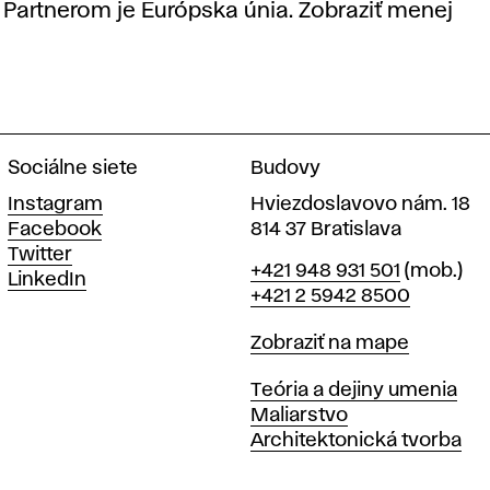
Partnerom je Európska únia.
Zobraziť menej
Sociálne siete
Budovy
Instagram
Hviezdoslavovo nám. 18
Facebook
814 37 Bratislava
Twitter
Telefón
+421 948 931 501
(mob.)
LinkedIn
+421 2 5942 8500
Mapa
Zobraziť na mape
Katedry
Teória a dejiny umenia
Maliarstvo
Architektonická tvorba