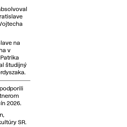
 absolvoval
atislave
Vojtecha
slave na
cha v
 Patrika
l študijný
erdyszaka.
podporili
rtnerom
ín 2026.
n,
ultúry SR.