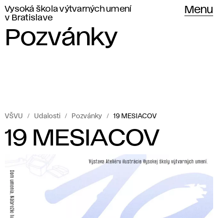
Vysoká škola výtvarných umení
Menu
v Bratislave
Pozvánky
VŠVU
Udalosti
Pozvánky
19 MESIACOV
19 MESIACOV