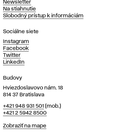
Newsletter
v
Na stiahnutie
a
Slobodný prístup k informáciám
r
n
Sociálne siete
ý
c
Instagram
h
Facebook
u
Twitter
m
LinkedIn
e
n
Budovy
í
v
Hviezdoslavovo nám. 18
814 37 Bratislava
B
Telefón
+421 948 931 501
(mob.)
r
+421 2 5942 8500
a
t
Mapa
Zobraziť na mape
i