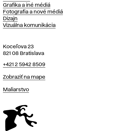
Grafika a iné médiá
Fotografia a nové médiá
Dizajn
Vizuálna komunikácia
Koceľova 23
821 08 Bratislava
Telefón
+421 2 5942 8509
Mapa
Zobraziť na mape
Katedry
Maliarstvo