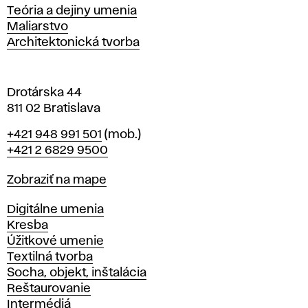
s
Katedry
Teória a dejiny umenia
l
Maliarstvo
a
Architektonická tvorba
v
e
Drotárska 44
811 02 Bratislava
Telefón
+421 948 991 501
(mob.)
+421 2 6829 9500
Mapa
Zobraziť na mape
Katedry
Digitálne umenia
Kresba
Úžitkové umenie
Textilná tvorba
Socha, objekt, inštalácia
Reštaurovanie
Intermédiá