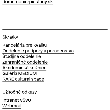
domumenia-piestany.sk
V
Skratky
y
Kancelária pre kvalitu
s
Oddelenie podpory a poradenstva
o
Študijné oddelenie
k
Zahraničné oddelenie
á
Akademická knižnica
š
Galéria MEDIUM
k
RARE cultural space
o
l
a
Užitočné odkazy
v
Intranet VŠVU
ý
Webmail
t