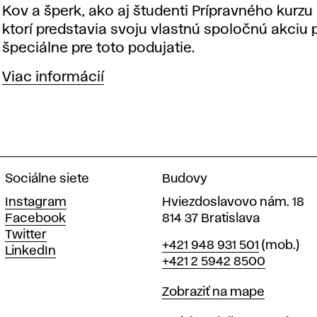
Kov a šperk, ako aj študenti Prípravného kurzu
ktorí predstavia svoju vlastnú spoločnú akciu 
špeciálne pre toto podujatie.
Viac informácií
Sociálne siete
Budovy
Instagram
Hviezdoslavovo nám. 18
Facebook
814 37 Bratislava
Twitter
Telefón
+421 948 931 501
(mob.)
LinkedIn
+421 2 5942 8500
Mapa
Zobraziť na mape