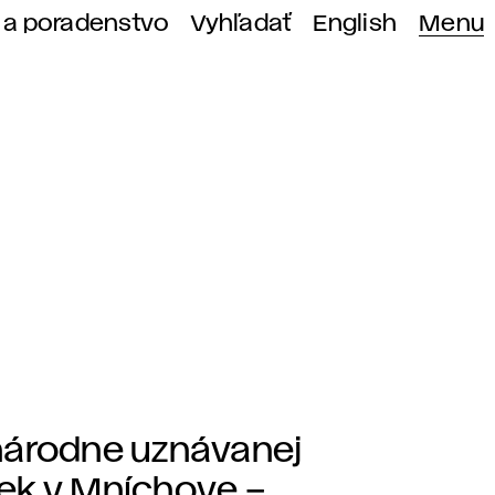
 a poradenstvo
Vyhľadať
English
Menu
národne uznávanej
k v Mníchove –