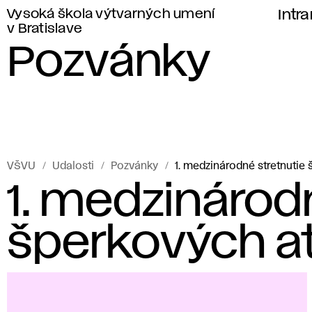
Vysoká škola výtvarných umení
Intr
v Bratislave
Pozvánky
VŠVU
Udalosti
Pozvánky
1. medzinárodné stretnutie 
1. medzinárod
šperkových at