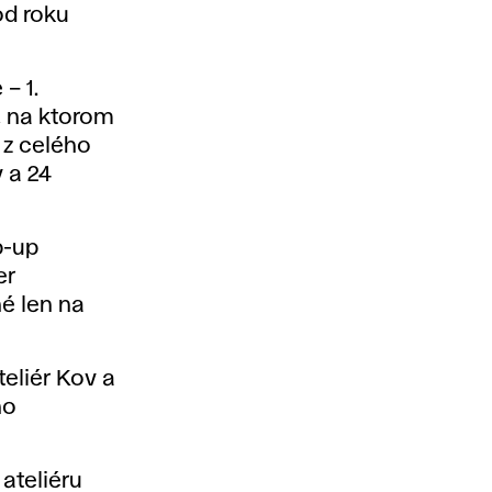
od roku
– 1.
, na ktorom
 z celého
 a 24
p-up
er
é len na
eliér Kov a
ho
ateliéru