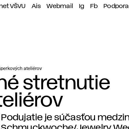
anet VŠVU
Ais
Webmail
Ig
Fb
Podpora
šperkových ateliérov
né stretnutie
eliérov
Podujatie je súčasťou medzi
Schmuckwoche/Jewelry Wee