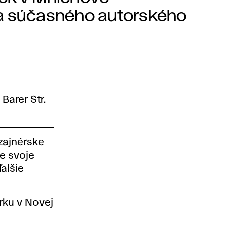
ia súčasného autorského
arer Str.
zajnérske
e svoje
ďalšie
rku v Novej