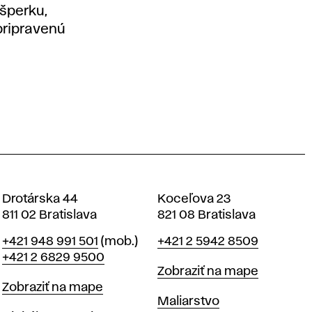
 šperku,
pripravenú
Drotárska 44
Koceľova 23
811 02 Bratislava
821 08 Bratislava
Telefón
Telefón
+421 948 991 501
(mob.)
+421 2 5942 8509
+421 2 6829 9500
Mapa
Zobraziť na mape
Mapa
Zobraziť na mape
Katedry
Maliarstvo