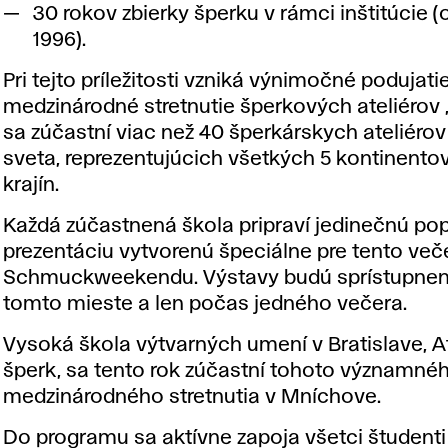
30 rokov zbierky šperku v rámci inštitúcie (
1996).
Pri tejto príležitosti vzniká výnimočné podujatie 
medzinárodné stretnutie šperkových ateliérov 
sa zúčastní viac než 40 šperkárskych ateliérov
sveta, reprezentujúcich všetkých 5 kontinentov
krajín.
Každá zúčastnená škola pripraví jedinečnú po
prezentáciu vytvorenú špeciálne pre tento več
Schmuckweekendu. Výstavy budú sprístupnen
tomto mieste a len počas jedného večera.
Vysoká škola výtvarných umení v Bratislave, At
šperk, sa tento rok zúčastní tohoto významné
medzinárodného stretnutia v Mníchove.
Do programu sa aktívne zapoja všetci študenti 