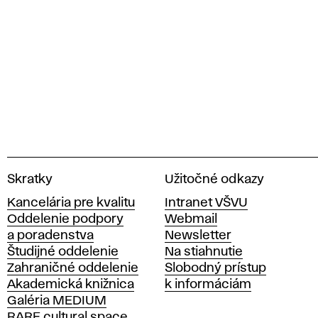
V
Skratky
Užitočné odkazy
y
Kancelária pre kvalitu
Intranet VŠVU
s
Oddelenie podpory
Webmail
o
a poradenstva
Newsletter
k
Študijné oddelenie
Na stiahnutie
á
Zahraničné oddelenie
Slobodný prístup
š
Akademická knižnica
k informáciám
k
Galéria MEDIUM
o
RARE cultural space