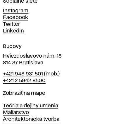
Sociálne siete
ý
c
Instagram
h
Facebook
u
Twitter
m
LinkedIn
e
n
Budovy
í
v
Hviezdoslavovo nám. 18
814 37 Bratislava
B
Telefón
+421 948 931 501
(mob.)
r
+421 2 5942 8500
a
t
Mapa
Zobraziť na mape
i
s
Katedry
Teória a dejiny umenia
l
Maliarstvo
a
Architektonická tvorba
v
e