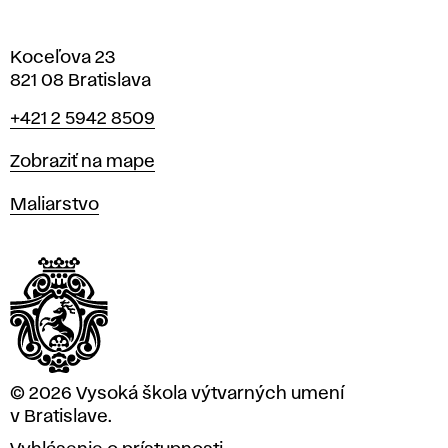
Koceľova 23
821 08 Bratislava
Telefón
+421 2 5942 8509
Mapa
Zobraziť na mape
Katedry
Maliarstvo
© 2026 Vysoká škola výtvarných umení
v Bratislave.