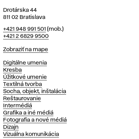
Drotárska 44
811 02 Bratislava
Telefón
+421 948 991 501
(mob.)
+421 2 6829 9500
Mapa
Zobraziť na mape
Katedry
Digitálne umenia
Kresba
Úžitkové umenie
Textilná tvorba
Socha, objekt, inštalácia
Reštaurovanie
Intermédiá
Grafika a iné médiá
Fotografia a nové médiá
Dizajn
Vizuálna komunikácia