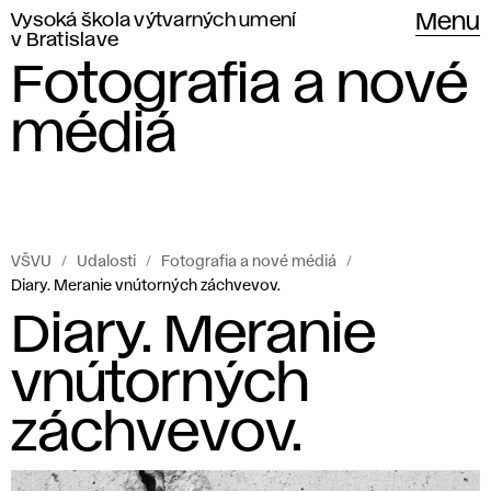
Vysoká škola výtvarných umení
Menu
v Bratislave
Fotografia a nové
médiá
VŠVU
Udalosti
Fotografia a nové médiá
Diary. Meranie vnútorných záchvevov.
Diary. Meranie
vnútorných
záchvevov.