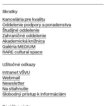
V
Skratky
y
Kancelária pre kvalitu
s
Oddelenie podpory a poradenstva
o
Študijné oddelenie
k
Zahraničné oddelenie
á
Akademická knižnica
š
Galéria MEDIUM
k
RARE cultural space
o
l
a
Užitočné odkazy
v
Intranet VŠVU
ý
Webmail
t
Newsletter
v
Na stiahnutie
a
Slobodný prístup k informáciám
r
n