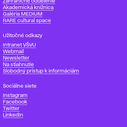
Zahraničné oddelenie
á
Akademická knižnica
š
Galéria MEDIUM
k
RARE cultural space
o
l
a
Užitočné odkazy
v
Intranet VŠVU
ý
Webmail
t
Newsletter
v
Na stiahnutie
a
Slobodný prístup k informáciám
r
n
Sociálne siete
ý
c
Instagram
h
Facebook
u
Twitter
m
LinkedIn
e
n