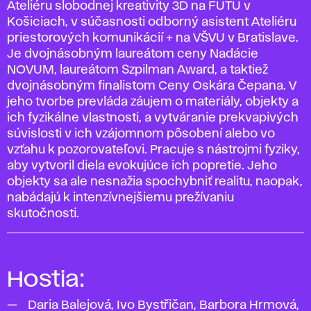
Ateliéru slobodnej kreativity 3D na FUTU v
Košiciach, v súčasnosti odborný asistent Ateliéru
priestorových komunikácií + na VŠVU v Bratislave.
Je dvojnásobným laureátom ceny Nadácie
NOVUM, laureátom Szpilman Award, a taktiež
dvojnásobným finalistom Ceny Oskára Čepana. V
jeho tvorbe prevláda záujem o materiály, objekty a
ich fyzikálne vlastnosti, a vytváranie prekvapivých
súvislosti v ich vzájomnom pôsobení alebo vo
vzťahu k pozorovateľovi. Pracuje s nástrojmi fyziky,
aby vytvoril diela evokujúce ich popretie. Jeho
objekty sa ale nesnažia spochybniť realitu, naopak,
nabádajú k intenzívnejšiemu prežívaniu
skutočnosti.
Hostia:
Daria Balejová, Ivo Bystřičan, Barbora Hrmová,