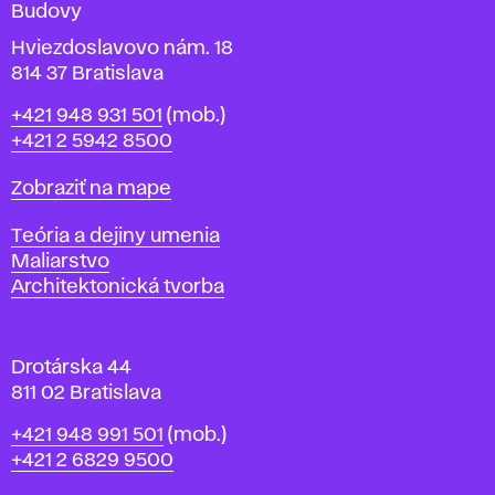
Budovy
í
v
Hviezdoslavovo nám. 18
814 37 Bratislava
B
Telefón
+421 948 931 501
(mob.)
r
+421 2 5942 8500
a
t
Mapa
Zobraziť na mape
i
s
Katedry
Teória a dejiny umenia
l
Maliarstvo
a
Architektonická tvorba
v
e
Drotárska 44
811 02 Bratislava
Telefón
+421 948 991 501
(mob.)
+421 2 6829 9500