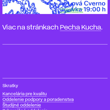
Viac na stránkach
Pecha Kucha
.
V
Skratky
y
Kancelária pre kvalitu
s
Oddelenie podpory a poradenstva
o
Študijné oddelenie
k