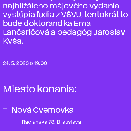
najbližšieho májového vydania
vystúpia ľudia z VŠVU, tentokrát to
bude doktorandka Ema
Lančaričová a pedagóg Jaroslav
Kyša.
24. 5. 2023 o 19.00
Miesto konania:
Nová Cvernovka
Račianska 78, Bratislava