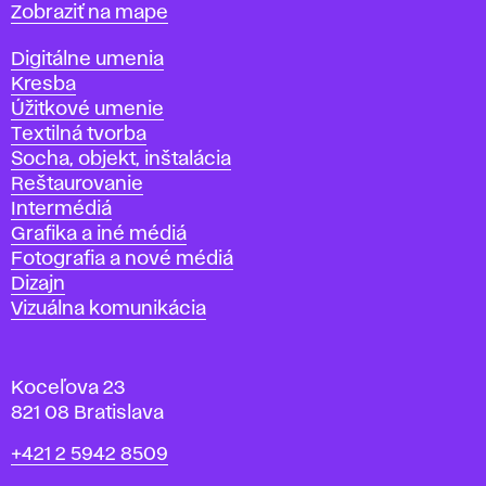
Mapa
Zobraziť na mape
Katedry
Digitálne umenia
Kresba
Úžitkové umenie
Textilná tvorba
Socha, objekt, inštalácia
Reštaurovanie
Intermédiá
Grafika a iné médiá
Fotografia a nové médiá
Dizajn
Vizuálna komunikácia
Koceľova 23
821 08 Bratislava
Telefón
+421 2 5942 8509