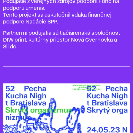
Podujatie z verejných zdrojov podporil Fond na
podporu umenia.
Tento projekt sa uskutočnil vďaka finančnej
podpore Nadácie SPP.
Partnermi podujatia sú tlačiarenská spoločnosť
DIW print, kultúrny priestor Nová Cvernovka a
Sli.do.