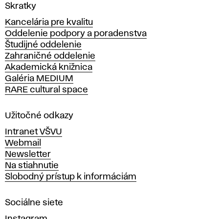
V
Skratky
y
Kancelária pre kvalitu
s
Oddelenie podpory a poradenstva
o
Študijné oddelenie
k
Zahraničné oddelenie
á
Akademická knižnica
š
Galéria MEDIUM
k
RARE cultural space
o
l
a
Užitočné odkazy
v
Intranet VŠVU
ý
Webmail
t
Newsletter
v
Na stiahnutie
a
Slobodný prístup k informáciám
r
n
Sociálne siete
ý
c