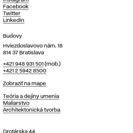
Instagram
h
Facebook
u
Twitter
m
LinkedIn
e
n
Budovy
í
v
Hviezdoslavovo nám. 18
814 37 Bratislava
B
Telefón
+421 948 931 501
(mob.)
r
+421 2 5942 8500
a
t
Mapa
Zobraziť na mape
i
s
Katedry
Teória a dejiny umenia
l
Maliarstvo
a
Architektonická tvorba
v
e
Drotárska 44