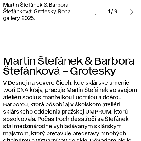
Martin
Martin Štefánek & Barbora
Štefánek
Štefánková: Grotesky, Rona
1 / 9
& Barbora
gallery, 2025.
Štefánková:
Grotesky,
Rona
gallery,
2025.
Martin Štefánek & Barbora
Štefánková – Grotesky
V Desnej na severe Čiech, kde sklárske umenie
tvorí DNA kraja, pracuje Martin Štefánek vo svojom
ateliéri spolu s manželkou Ludmilou a dcérou
Barborou, ktorá pôsobí aj v školskom ateliéri
sklárskeho oddelenia pražskej UMPRUM, ktorú
absolvovala. Počas troch desaťročí sa Štefánek
stal medzinárodne vyhľadávaným sklárskym
majstrom, ktorý pretavuje predstavy mnohých