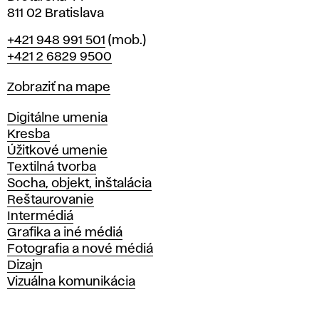
811 02 Bratislava
Telefón
+421 948 991 501
(mob.)
+421 2 6829 9500
Mapa
Zobraziť na mape
Katedry
Digitálne umenia
Kresba
Úžitkové umenie
Textilná tvorba
Socha, objekt, inštalácia
Reštaurovanie
Intermédiá
Grafika a iné médiá
Fotografia a nové médiá
Dizajn
Vizuálna komunikácia