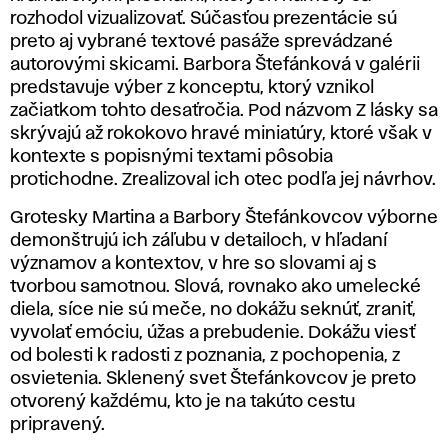
rozhodol vizualizovať. Súčasťou prezentácie sú
preto aj vybrané textové pasáže sprevádzané
autorovými skicami. Barbora Štefánková v galérii
predstavuje výber z konceptu, ktorý vznikol
začiatkom tohto desaťročia. Pod názvom
Z lásky
sa
skrývajú až rokokovo hravé miniatúry, ktoré však v
kontexte s popisnými textami pôsobia
protichodne. Zrealizoval ich otec podľa jej návrhov.
Grotesky Martina a Barbory Štefánkovcov výborne
demonštrujú ich záľubu v detailoch, v hľadaní
významov a kontextov, v hre so slovami aj s
tvorbou samotnou. Slová, rovnako ako umelecké
diela, síce nie sú meče, no dokážu seknúť, zraniť,
vyvolať emóciu, úžas a prebudenie. Dokážu viesť
od bolesti k radosti z poznania, z pochopenia, z
osvietenia. Sklenený svet Štefánkovcov je preto
otvorený každému, kto je na takúto cestu
pripravený.