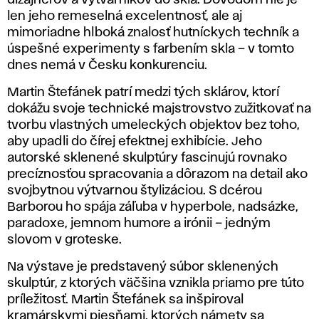
dizajnérov a výtvarníkov do skla. Dôvodom nie je
len jeho remeselná excelentnosť, ale aj
mimoriadne hlboká znalosť hutníckych techník a
úspešné experimenty s farbením skla – v tomto
dnes nemá v Česku konkurenciu.
Martin Štefánek patrí medzi tých sklárov, ktorí
dokážu svoje technické majstrovstvo zužitkovať na
tvorbu vlastných umeleckých objektov bez toho,
aby upadli do čírej efektnej exhibície. Jeho
autorské sklenené skulptúry fascinujú rovnako
precíznosťou spracovania a dôrazom na detail ako
svojbytnou výtvarnou štylizáciou. S dcérou
Barborou ho spája záľuba v hyperbole, nadsázke,
paradoxe, jemnom humore a irónii – jedným
slovom v groteske.
Na výstave je predstavený súbor sklenených
skulptúr, z ktorých väčšina vznikla priamo pre túto
príležitosť. Martin Štefánek sa inšpiroval
kramárskymi piesňami, ktorých námety sa