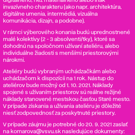
digitálneho, než materiálneho alebo inak
invazívneho charakteru (ako napr. architektúra,
digitálne umenia, intermédiá, vizuálna
komunikácia, dizajn, a podobne).
V rámci výberového konania budú uprednostnené
malé kolektívy (2 - 3 absolventi/tky), ktoré sa
dohodnú na spoločnom užívaní ateliéru, alebo
individuálne žiadosti s menšími priestorovými
nárokmi.
Ateliéry budú vybraným uchádzačkám alebo
uchádzačom k dispozícii na 1 rok. Nástup do
ateliérov bude možný od 1. 10. 2021. Náklady
spojené s užívaním priestorov sú reálne režijné
náklady stanovené mestskou časťou Staré mesto.
V prípade získania a užívania ateliéru je dôležité
niesť zodpovednosť za poskytnuté priestory.
V prípade záujmu je potrebné do 20. 9. 2021 zaslať
na komarova@vsvu.sk nasledujúce dokumenty: