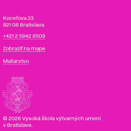
Koceľova 23
821 08 Bratislava
Telefón
+421 2 5942 8509
Mapa
Zobraziť na mape
Katedry
Maliarstvo
© 2026 Vysoká škola výtvarných umení
v Bratislave.