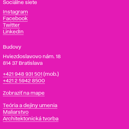
Sociálne siete
ý
c
Instagram
h
Facebook
u
Twitter
m
LinkedIn
e
n
Budovy
í
v
Hviezdoslavovo nám. 18
814 37 Bratislava
B
Telefón
+421 948 931 501
(mob.)
r
+421 2 5942 8500
a
t
Mapa
Zobraziť na mape
i
s
Katedry
Teória a dejiny umenia
l
Maliarstvo
a
Architektonická tvorba
v