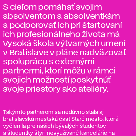
S cieľom pomáhať svojim
absolventom a absolventkám
a podporovať ich pri štartovaní
ich profesionálneho života má
Vysoká škola výtvarných umení
v Bratislave v pláne nadväzovať
spoluprácu s externými
partnermi, ktorí môžu v rámci
svojich možností poskytnúť
svoje priestory ako ateliéry.
Takýmto partnerom sa nedávno stala aj
bratislavská mestská časť Staré mesto, ktorá
vyčlenila pre našich bývalých študentov
a študentky štyri nevyužívané kancelárie na