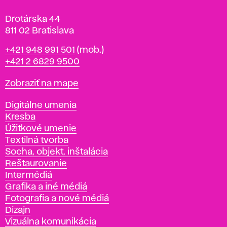
e
Drotárska 44
811 02 Bratislava
Telefón
+421 948 991 501
(mob.)
+421 2 6829 9500
Mapa
Zobraziť na mape
Katedry
Digitálne umenia
Kresba
Úžitkové umenie
Textilná tvorba
Socha, objekt, inštalácia
Reštaurovanie
Intermédiá
Grafika a iné médiá
Fotografia a nové médiá
Dizajn
Vizuálna komunikácia