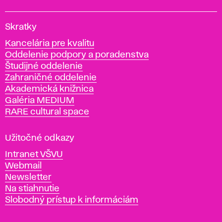
V
Skratky
y
Kancelária pre kvalitu
s
Oddelenie podpory a poradenstva
o
Študijné oddelenie
k
Zahraničné oddelenie
á
Akademická knižnica
š
Galéria MEDIUM
k
RARE cultural space
o
l
a
Užitočné odkazy
v
Intranet VŠVU
ý
Webmail
t
Newsletter
v
Na stiahnutie
a
Slobodný prístup k informáciám
r
n