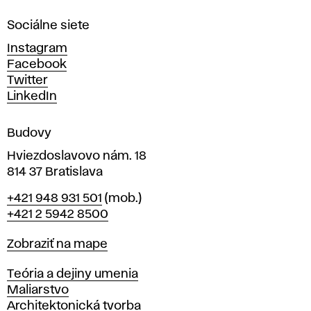
n
Sociálne siete
ý
c
Instagram
h
Facebook
u
Twitter
m
LinkedIn
e
n
Budovy
í
v
Hviezdoslavovo nám. 18
814 37 Bratislava
B
Telefón
+421 948 931 501
(mob.)
r
+421 2 5942 8500
a
t
Mapa
Zobraziť na mape
i
s
Katedry
Teória a dejiny umenia
l
Maliarstvo
a
Architektonická tvorba