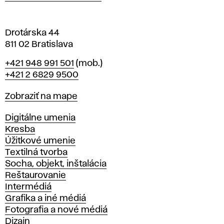
v
e
Drotárska 44
811 02 Bratislava
Telefón
+421 948 991 501
(mob.)
+421 2 6829 9500
Mapa
Zobraziť na mape
Katedry
Digitálne umenia
Kresba
Úžitkové umenie
Textilná tvorba
Socha, objekt, inštalácia
Reštaurovanie
Intermédiá
Grafika a iné médiá
Fotografia a nové médiá
Dizajn