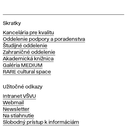
V
Skratky
y
Kancelária pre kvalitu
s
Oddelenie podpory a poradenstva
o
Študijné oddelenie
k
Zahraničné oddelenie
á
Akademická knižnica
š
Galéria MEDIUM
k
RARE cultural space
o
l
a
Užitočné odkazy
v
Intranet VŠVU
ý
Webmail
t
Newsletter
v
Na stiahnutie
a
Slobodný prístup k informáciám
r