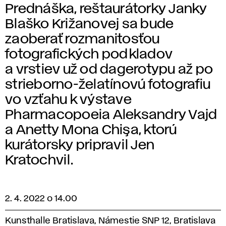
Prednáška, reštaurátorky Janky
Blaško Križanovej sa bude
zaoberať rozmanitosťou
fotografických podkladov
a vrstiev už od dagerotypu až po
strieborno-želatínovú fotografiu
vo vzťahu k výstave
Pharmacopoeia Aleksandry Vajd
a Anetty Mona Chişa, ktorú
kurátorsky pripravil Jen
Kratochvil.
2. 4. 2022 o 14.00
Kunsthalle Bratislava, Námestie SNP 12, Bratislava