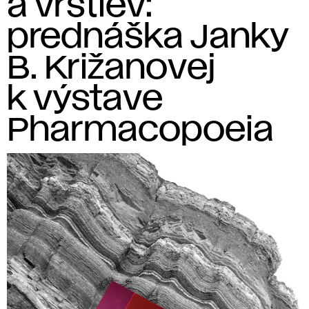
a vrstiev:
prednáška Janky
B. Križanovej
k výstave
Pharmacopoeia