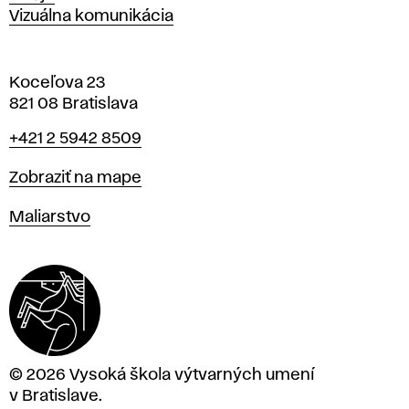
Vizuálna komunikácia
Koceľova 23
821 08 Bratislava
Telefón
+421 2 5942 8509
Mapa
Zobraziť na mape
Katedry
Maliarstvo
© 2026 Vysoká škola výtvarných umení
v Bratislave.