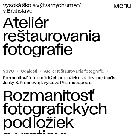
Vysoká škola výtvarných umení
Menu
v Bratislave
Ateliér
reštaurovania
fotografie
VŠVU
Udalosti
Ateliér reštaurovania fotografie
Rozmanitosť fotografických podložiek a vrstiev: prednáška
Janky B. Križanovej k výstave Pharmacopoeia
Rozmanitosť
fotografických
podložiek