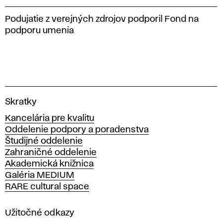
Podujatie z verejných zdrojov podporil Fond na
podporu umenia
V
Skratky
y
Kancelária pre kvalitu
s
Oddelenie podpory a poradenstva
o
Študijné oddelenie
k
Zahraničné oddelenie
á
Akademická knižnica
š
Galéria MEDIUM
k
RARE cultural space
o
l
a
Užitočné odkazy