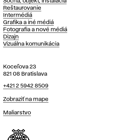
Socha, objekt, inštalácia
Reštaurovanie
Intermédiá
Grafika a iné médiá
Fotografia a nové médiá
Dizajn
Vizuálna komunikácia
Koceľova 23
821 08 Bratislava
Telefón
+421 2 5942 8509
Mapa
Zobraziť na mape
Katedry
Maliarstvo