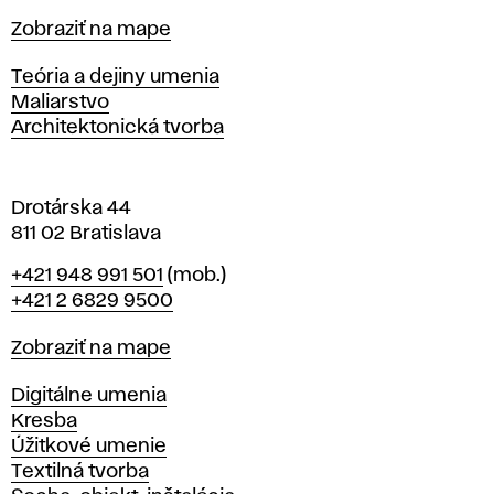
t
Mapa
Zobraziť na mape
i
s
Katedry
Teória a dejiny umenia
l
Maliarstvo
a
Architektonická tvorba
v
e
Drotárska 44
811 02 Bratislava
Telefón
+421 948 991 501
(mob.)
+421 2 6829 9500
Mapa
Zobraziť na mape
Katedry
Digitálne umenia
Kresba
Úžitkové umenie
Textilná tvorba