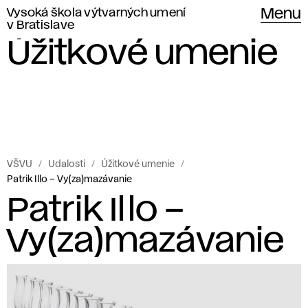
Vysoká škola výtvarných umení
Menu
v Bratislave
Úžitkové umenie
VŠVU
Udalosti
Úžitkové umenie
Patrik Illo – Vy(za)mazávanie
Patrik Illo –
Vy(za)mazávanie