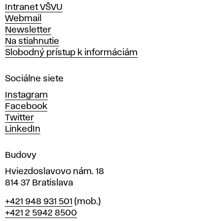
v
Intranet VŠVU
ý
Webmail
t
Newsletter
v
Na stiahnutie
a
Slobodný prístup k informáciám
r
n
Sociálne siete
ý
c
Instagram
h
Facebook
u
Twitter
m
LinkedIn
e
n
Budovy
í
v
Hviezdoslavovo nám. 18
814 37 Bratislava
B
Telefón
+421 948 931 501
(mob.)
r
+421 2 5942 8500
a