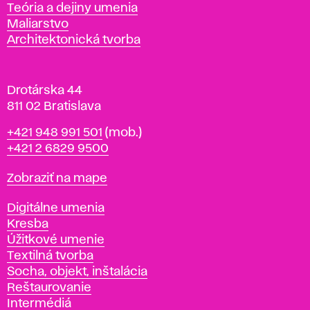
s
Katedry
Teória a dejiny umenia
l
Maliarstvo
a
Architektonická tvorba
v
e
Drotárska 44
811 02 Bratislava
Telefón
+421 948 991 501
(mob.)
+421 2 6829 9500
Mapa
Zobraziť na mape
Katedry
Digitálne umenia
Kresba
Úžitkové umenie
Textilná tvorba
Socha, objekt, inštalácia
Reštaurovanie
Intermédiá