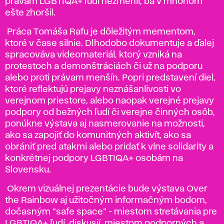
právam LGBTIQA+ ľudí nezmenil, ba v mnohom
ešte zhoršil.
Práca Tomáša Rafu je dôležitým mementom,
ktoré v čase silnie. Dlhodobo dokumentuje a ďalej
spracováva videomateriál, ktorý vzniká na
protestoch a demonštráciách či už na podporu
alebo proti právam menšín. Popri predstavení diel,
ktoré reflektujú prejavy neznášanlivosti vo
verejnom priestore, alebo naopak verejné prejavy
podpory od bežných ľudí či verejne činných osôb,
ponúkne výstava aj nasmerovanie na možnosti,
ako sa zapojiť do komunitných aktivít, ako sa
obrániť pred atakmi alebo pridať k vlne solidarity a
konkrétnej podpory LGBTIQA+ osobám na
Slovensku.
Okrem vizuálnej prezentácie bude výstava Over
the Rainbow aj užitočným informačným bodom,
dočasným “safe space” - miestom stretávania pre
LGBTIQA+ ľudí, diskusií, miestom podporných a