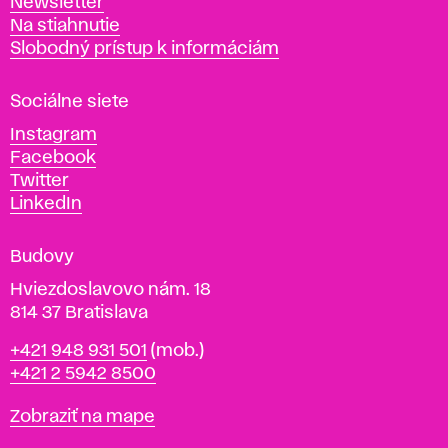
Newsletter
v
Na stiahnutie
a
Slobodný prístup k informáciám
r
n
Sociálne siete
ý
c
Instagram
h
Facebook
u
Twitter
m
LinkedIn
e
n
Budovy
í
v
Hviezdoslavovo nám. 18
814 37 Bratislava
B
Telefón
+421 948 931 501
(mob.)
r
+421 2 5942 8500
a
t
Mapa
Zobraziť na mape
i