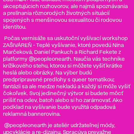
akceptujúcich rozhovorov, ale najmä spoznávania
a prelínania rôznorodých životných situácií
spojených s menšinovou sexualitou či rodovou
identitou.
Počas vernisáže sa uskutoční vyšívací workshop
ZAŠIVÁREŇ - Teplé vyšívanie, ktoré povedú Nina
Marčeková, Daniel Pankuch a Richard Fekete z
platformy @peopleonearth. Naučia vás technike
krížikového stehu, ktorou si môžete vyšiť krátke
heslá alebo obrázky. Na výber budú
predpripravené predlohy s queer tematikou;
fantázii sa ale medze nekladú a každý si môže vyšiť
čokoľvek. Svoj jedinečný výtvor si budete môcť
prišiť na odev, batoh alebo si ho zarámovať. Ako
podklad na vyšívanie bude využitá odpadová
reklamná bannerovina.
@peopleonearth je ateliér udržateľnej módy,
upcyklácie a re-dizajnu. Spracúva prevažne