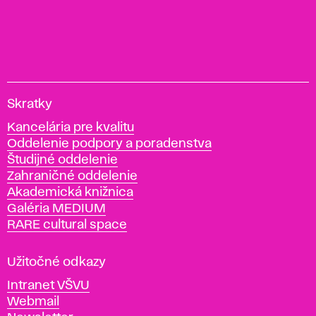
V
Skratky
y
Kancelária pre kvalitu
s
Oddelenie podpory a poradenstva
o
Študijné oddelenie
k
Zahraničné oddelenie
á
Akademická knižnica
š
Galéria MEDIUM
k
RARE cultural space
o
l
a
Užitočné odkazy
v
Intranet VŠVU
ý
Webmail
t