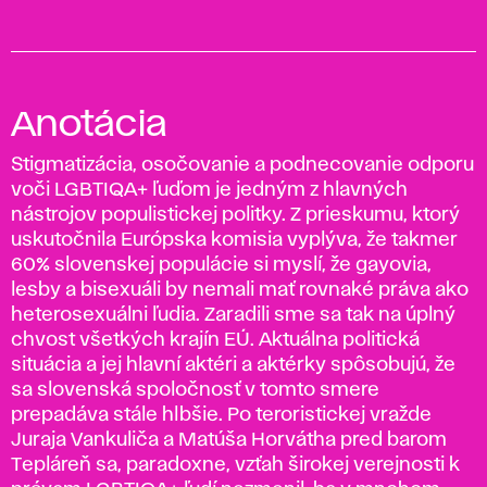
Anotácia
Stigmatizácia, osočovanie a podnecovanie odporu
voči LGBTIQA+ ľuďom je jedným z hlavných
nástrojov populistickej politky. Z prieskumu, ktorý
uskutočnila Európska komisia vyplýva, že takmer
60% slovenskej populácie si myslí, že gayovia,
lesby a bisexuáli by nemali mať rovnaké práva ako
heterosexuálni ľudia. Zaradili sme sa tak na úplný
chvost všetkých krajín EÚ. Aktuálna politická
situácia a jej hlavní aktéri a aktérky spôsobujú, že
sa slovenská spoločnosť v tomto smere
prepadáva stále hlbšie. Po teroristickej vražde
Juraja Vankuliča a Matúša Horvátha pred barom
Tepláreň sa, paradoxne, vzťah širokej verejnosti k