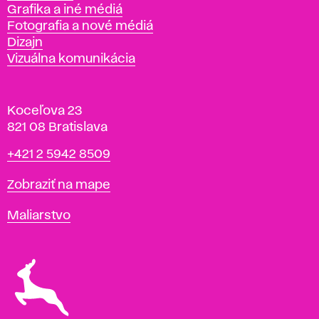
Grafika a iné médiá
Fotografia a nové médiá
Dizajn
Vizuálna komunikácia
Koceľova 23
821 08 Bratislava
Telefón
+421 2 5942 8509
Mapa
Zobraziť na mape
Katedry
Maliarstvo