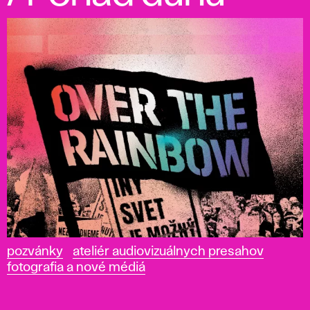
pozvánky
ateliér audiovizuálnych presahov
fotografia a nové médiá