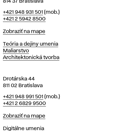
814 37 Bratislava
B
Telefón
+421 948 931 501
(mob.)
r
+421 2 5942 8500
a
t
Mapa
Zobraziť na mape
i
s
Katedry
Teória a dejiny umenia
l
Maliarstvo
a
Architektonická tvorba
v
e
Drotárska 44
811 02 Bratislava
Telefón
+421 948 991 501
(mob.)
+421 2 6829 9500
Mapa
Zobraziť na mape
Katedry
Digitálne umenia