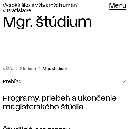
Vysoká škola výtvarných umení
Menu
v Bratislave
Mgr. štúdium
VŠVU
Štúdium
Mgr. štúdium
Prehľad
Programy, priebeh a ukončenie
M
magisterského štúdia
a