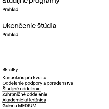
g
Študijné programy
i
Prehľad
s
Ukončenie štúdia
t
Prehľad
e
r
s
V
Skratky
y
k
Kancelária pre kvalitu
s
Oddelenie podpory a poradenstva
é
o
Študijné oddelenie
k
Zahraničné oddelenie
š
á
Akademická knižnica
š
Galéria MEDIUM
k