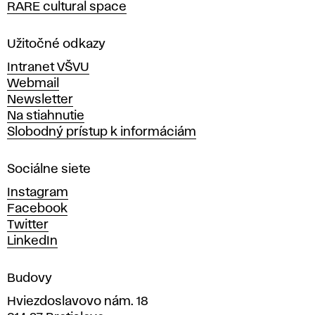
t
RARE cultural space
o
ú
l
a
Užitočné odkazy
d
v
Intranet VŠVU
ý
Webmail
i
t
Newsletter
v
Na stiahnutie
u
a
Slobodný prístup k informáciám
r
m
n
Sociálne siete
ý
c
Instagram
h
Facebook
u
Twitter
m
LinkedIn
e
n
Budovy
í
v
Hviezdoslavovo nám. 18