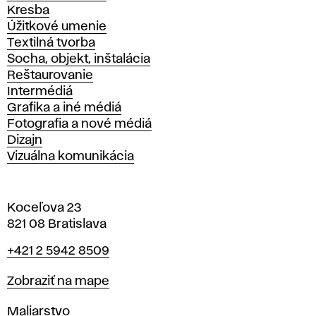
Kresba
Úžitkové umenie
Textilná tvorba
Socha, objekt, inštalácia
Reštaurovanie
Intermédiá
Grafika a iné médiá
Fotografia a nové médiá
Dizajn
Vizuálna komunikácia
Koceľova 23
821 08 Bratislava
Telefón
+421 2 5942 8509
Mapa
Zobraziť na mape
Katedry
Maliarstvo