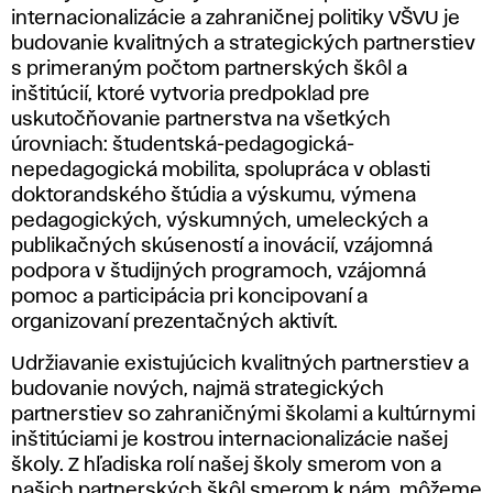
internacionalizácie a zahraničnej politiky VŠVU je
budovanie kvalitných a strategických partnerstiev
s primeraným počtom partnerských škôl a
inštitúcií, ktoré vytvoria predpoklad pre
uskutočňovanie partnerstva na všetkých
úrovniach: študentská-pedagogická-
nepedagogická mobilita, spolupráca v oblasti
doktorandského štúdia a výskumu, výmena
pedagogických, výskumných, umeleckých a
publikačných skúseností a inovácií, vzájomná
podpora v študijných programoch, vzájomná
pomoc a participácia pri koncipovaní a
organizovaní prezentačných aktivít.
Udržiavanie existujúcich kvalitných partnerstiev a
budovanie nových, najmä strategických
partnerstiev so zahraničnými školami a kultúrnymi
inštitúciami je kostrou internacionalizácie našej
školy. Z hľadiska rolí našej školy smerom von a
našich partnerských škôl smerom k nám, môžeme