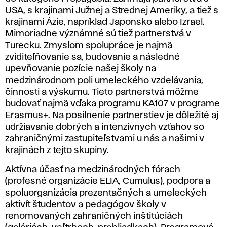
USA, s krajinami Južnej a Strednej Ameriky, a tiež s
krajinami Ázie, napríklad Japonsko alebo Izrael.
Mimoriadne význámné sú tiež partnerstvá v
Turecku. Zmyslom spolupráce je najmä
zviditeľňovanie sa, budovanie a následné
upevňovanie pozície našej školy na
medzinárodnom poli umeleckého vzdelávania,
činnosti a výskumu. Tieto partnerstvá môžme
budovať najmä vďaka programu KA107 v programe
Erasmus+. Na posilnenie partnerstiev je dôležité aj
udržiavanie dobrých a intenzívnych vzťahov so
zahraničnými zastupiteľstvami u nás a našimi v
krajinách z tejto skupiny.
Aktívna účasť na medzinárodných fórach
(profesné organizácie ELIA, Cumulus), podpora a
spoluorganizácia prezentačných a umeleckých
aktivít študentov a pedagógov školy v
renomovaných zahraničných inštitúciách