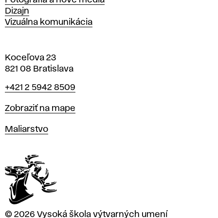
Fotografia a nové médiá
Dizajn
Vizuálna komunikácia
Koceľova 23
821 08 Bratislava
Telefón
+421 2 5942 8509
Mapa
Zobraziť na mape
Katedry
Maliarstvo
© 2026 Vysoká škola výtvarných umení