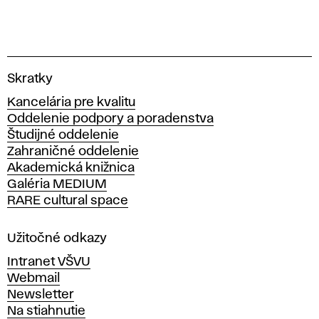
V
Skratky
y
Kancelária pre kvalitu
s
Oddelenie podpory a poradenstva
o
Študijné oddelenie
k
Zahraničné oddelenie
á
Akademická knižnica
š
Galéria MEDIUM
k
RARE cultural space
o
l
a
Užitočné odkazy
v
Intranet VŠVU
ý
Webmail
t
Newsletter
v
Na stiahnutie
a