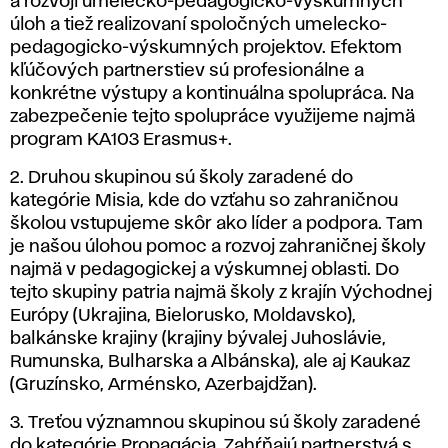
a rozvoji umelecko-pedagogicko-výskumných
úloh a tiež realizovaní spoločných umelecko-
pedagogicko-výskumných projektov. Efektom
kľúčových partnerstiev sú profesionálne a
konkrétne výstupy a kontinuálna spolupráca. Na
zabezpečenie tejto spolupráce využijeme najmä
program KA103 Erasmus+.
2. Druhou skupinou sú školy zaradené do
kategórie Misia, kde do vzťahu so zahraničnou
školou vstupujeme skôr ako líder a podpora. Tam
je našou úlohou pomoc a rozvoj zahraničnej školy
najmä v pedagogickej a výskumnej oblasti. Do
tejto skupiny patria najmä školy z krajín Východnej
Európy (Ukrajina, Bielorusko, Moldavsko),
balkánske krajiny (krajiny bývalej Juhoslávie,
Rumunska, Bulharska a Albánska), ale aj Kaukaz
(Gruzínsko, Arménsko, Azerbajdžan).
3. Treťou významnou skupinou sú školy zaradené
do kategórie Propagácia. Zahŕňajú partnerstvá s