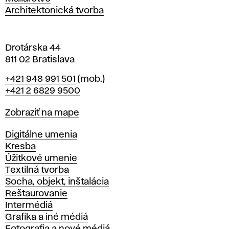
a
Architektonická tvorba
v
e
Drotárska 44
811 02 Bratislava
Telefón
+421 948 991 501
(mob.)
+421 2 6829 9500
Mapa
Zobraziť na mape
Katedry
Digitálne umenia
Kresba
Úžitkové umenie
Textilná tvorba
Socha, objekt, inštalácia
Reštaurovanie
Intermédiá
Grafika a iné médiá