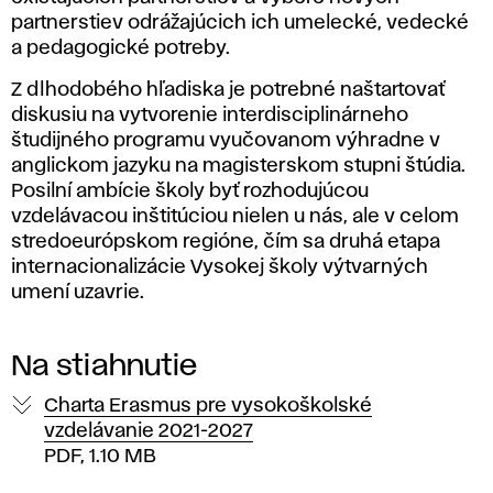
partnerstiev odrážajúcich ich umelecké, vedecké
a pedagogické potreby.
Z dlhodobého hľadiska je potrebné naštartovať
diskusiu na vytvorenie interdisciplinárneho
študijného programu vyučovanom výhradne v
anglickom jazyku na magisterskom stupni štúdia.
Posilní ambície školy byť rozhodujúcou
vzdelávacou inštitúciou nielen u nás, ale v celom
stredoeurópskom regióne, čím sa druhá etapa
internacionalizácie Vysokej školy výtvarných
umení uzavrie.
Na stiahnutie
Charta Erasmus pre vysokoškolské
vzdelávanie 2021-2027
PDF, 1.10 MB