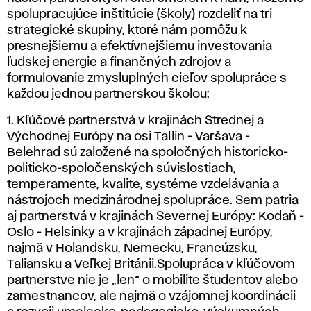
spolupracujúce inštitúcie (školy) rozdeliť na tri
strategické skupiny, ktoré nám pomôžu k
presnejšiemu a efektívnejšiemu investovania
ľudskej energie a finančných zdrojov a
formulovanie zmysluplných cieľov spolupráce s
každou jednou partnerskou školou:
1. Kľúčové partnerstvá v krajinách Strednej a
Východnej Európy na osi Tallin - Varšava -
Belehrad sú založené na spoločných historicko-
politicko-spoločenských súvislostiach,
temperamente, kvalite, systéme vzdelávania a
nástrojoch medzinárodnej spolupráce. Sem patria
aj partnerstvá v krajinách Severnej Európy: Kodaň -
Oslo - Helsinky a v krajinách západnej Európy,
najmä v Holandsku, Nemecku, Francúzsku,
Taliansku a Veľkej Británii.Spolupráca v kľúčovom
partnerstve nie je „len“ o mobilite študentov alebo
zamestnancov, ale najmä o vzájomnej koordinácii