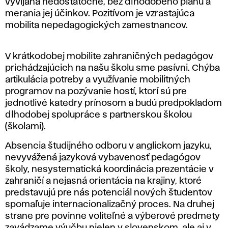
e
vyvíjaná nedostatočne, bez dlhodobého plánu a
merania jej účinkov. Pozitívom je vzrastajúca
r
mobilita nepedagogických zamestnancov.
n
V krátkodobej mobilite zahraničných pedagógov
a
prichádzajúcich na našu školu sme pasívni. Chýba
artikulácia potreby a využívanie mobilitných
c
programov na pozývanie hostí, ktorí sú pre
jednotlivé katedry prínosom a budú predpokladom
i
dlhodobej spolupráce s partnerskou školou
(školami).
o
Absencia študijného odboru v anglickom jazyku,
n
nevyvážená jazyková vybavenosť pedagógov
školy, nesystematická koordinácia prezentácie v
a
zahraničí a nejasná orientácia na krajiny, ktoré
predstavujú pre nás potenciál nových študentov
l
spomaľuje internacionalizačný proces. Na druhej
strane pre povinne voliteľné a výberové predmety