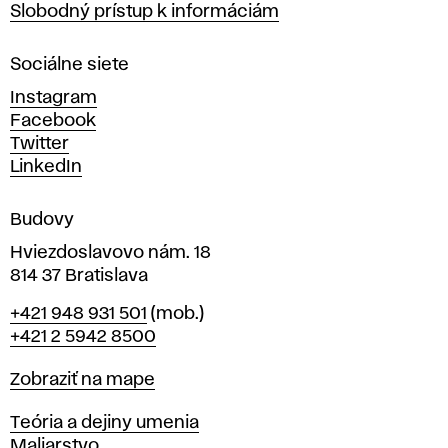
Slobodný prístup k informáciám
r
n
Sociálne siete
ý
c
Instagram
h
Facebook
u
Twitter
m
LinkedIn
e
n
Budovy
í
v
Hviezdoslavovo nám. 18
814 37 Bratislava
B
Telefón
+421 948 931 501
(mob.)
r
+421 2 5942 8500
a
t
Mapa
Zobraziť na mape
i
s
Katedry
Teória a dejiny umenia
l
Maliarstvo