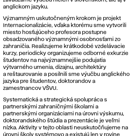
i
zavádzame výučbu nielen v slovenskom, ale aj v
anglickom jazyku.
z
Významným uskutočneným krokom je projekt
á
Internacionalizácie, vďaka ktorému sme vytvorili
miesto hosťujúceho profesora postupne
c
obsadzovaného významnými osobnosťami zo
zahraničia. Realizujeme krátkodobé vzdelávacie
i
kurzy, periodicky organizujeme odborné exkurzie
študentov na najvýznamnejšie podujatia
e
výtvarného umenia, dizajnu, architektúry
a reštaurovanie a posilnili sme výučbu anglického
jazyka pre študentov, doktorandov a
zamestnancov VŠVU.
Systematická a strategická spolupráca s
partnerskými zahraničnými školami a
partnerskými organizáciami na úrovni výskumu,
doktorandského štúdia a prezentácie je veľmi
nízka. Aktivity v tejto oblasti neuskutočňujeme na
úrovni školy systémovo a existujú len v rovine