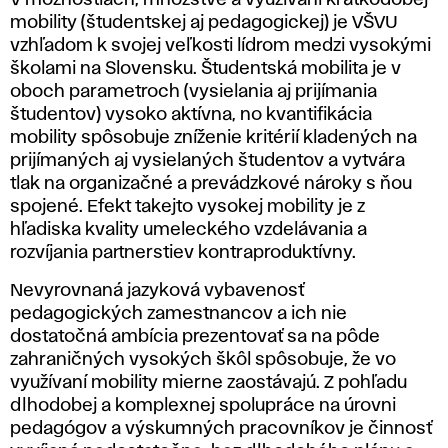
r
V možnostiach, množstve a využívaní krátkodobej
mobility (študentskej aj pedagogickej) je VŠVU
a
vzhľadom k svojej veľkosti lídrom medzi vysokými
školami na Slovensku. Študentská mobilita je v
t
oboch parametroch (vysielania aj prijímania
študentov) vysoko aktívna, no kvantifikácia
é
mobility spôsobuje zníženie kritérií kladených na
prijímaných aj vysielaných študentov a vytvára
g
tlak na organizačné a prevádzkové nároky s ňou
spojené. Efekt takejto vysokej mobility je z
i
hľadiska kvality umeleckého vzdelávania a
rozvíjania partnerstiev kontraproduktívny.
a
Nevyrovnaná jazyková vybavenosť
i
pedagogických zamestnancov a ich nie
dostatočná ambícia prezentovať sa na pôde
n
zahraničných vysokých škôl spôsobuje, že vo
využívaní mobility mierne zaostávajú. Z pohľadu
t
dlhodobej a komplexnej spolupráce na úrovni
pedagógov a výskumných pracovníkov je činnosť