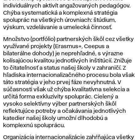
individuálnych aktivít angažovaných pedagógov.
Chýba systematická a komplexná stratégia
spoluprác na všetkých úrovniach: štúdium,
výskum, vzdelávanie a umelecká činnosť.
Množstvo (portfólio) partnerských škôl cez všetky
využívané projekty (Erasmus+, Ceepus a
bilaterálne dohody) je neprehľadné, s výrazne
kolísajúcou kvalitou jednotlivých inštitúcií. Znižuje
to čitateľnosť a status našej školy v zahraničí. Z
hľadiska internacionalizačného procesu bola však
táto stratégia v jeho prvej fáze nevyhnutná. V
súčasnosti však už chýba kvalitatívna selekcia a
určitá forma exkluzivity spoluprác. Cielený a
vysoko selektívny výber partnerských škôl
reflektujúce potreby a očakávania jednotlivých
katedier našej školy umožní dlhodobú a
komplexnú spoluprácu.
Organizácia internacionalizácie zahŕňajúca všetky