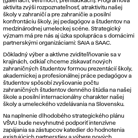
(galériách, veľtrhoch, prehliadkach). Programová
aktivita zvýši rozpoznateľnosť, atraktivitu našej
školy v zahraničí a pre zahraničie a posilní
konfrontáciu školy, jej pedagógov a študentov na
medzinárodnej umeleckej scéne. Strategický
význam má pre nás aj úzka spolupráca s domácimi
partnerskými organizáciami: SAIA a SAAC.
Dôkladný výber a aktívne zviditeľňovanie sa v
krajinách, odkiaľ chceme získavať nových
zahraničných študentov formou prezentácií školy,
akademickej a profesionálnej práce pedagógov a
študentov spôsobí zvyšovanie počtu
zahraničných študentov denného štúdia na našej
škole a posilní internacionálny charakter našej
školy a umeleckého vzdelávania na Slovensku.
Na naplnenie dlhodobého strategického plánu
VŠVU bude nevyhnutné podporiť intenzívne
zapájania sa zástupcov katedier do hodnotenia
existujúcich partnerstiev a výbere nových