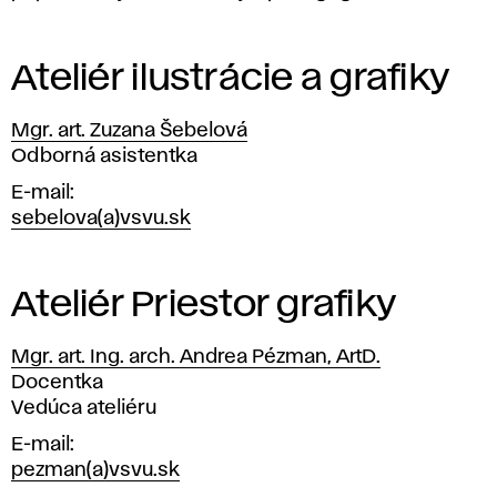
n
z
Ateliér ilustrácie a grafiky
u
Mgr. art. Zuzana Šebelová
l
Pozícia
Odborná asistentka
t
E-mail
sebelova(a)vsvu.sk
á
c
Ateliér Priestor grafiky
i
Mgr. art. Ing. arch. Andrea Pézman, ArtD.
Pozícia
Docentka
e
Vedúca ateliéru
–
E-mail
pezman(a)vsvu.sk