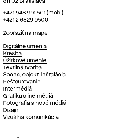
811 02 Bratislava
Telefón
+421 948 991 501
(mob.)
+421 2 6829 9500
Mapa
Zobraziť na mape
Katedry
Digitálne umenia
Kresba
Úžitkové umenie
Textilná tvorba
Socha, objekt, inštalácia
Reštaurovanie
Intermédiá
Grafika a iné médiá
Fotografia a nové médiá
Dizajn
Vizuálna komunikácia