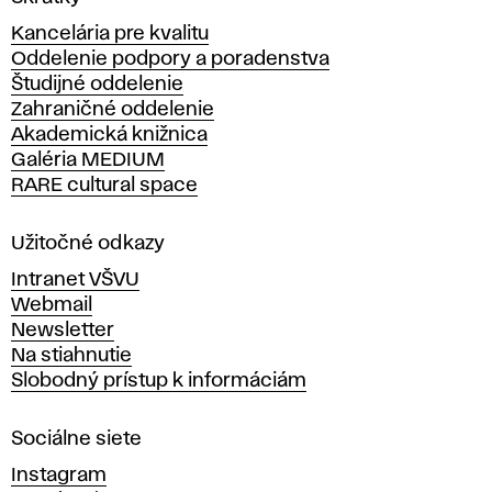
f
y
Kancelária pre kvalitu
s
i
Oddelenie podpory a poradenstva
o
Študijné oddelenie
k
k
Zahraničné oddelenie
á
Akademická knižnica
y
š
Galéria MEDIUM
k
RARE cultural space
a
o
l
a
Užitočné odkazy
v
Intranet VŠVU
i
ý
Webmail
t
Newsletter
n
v
Na stiahnutie
a
Slobodný prístup k informáciám
ý
r
n
c
Sociálne siete
ý
c
Instagram