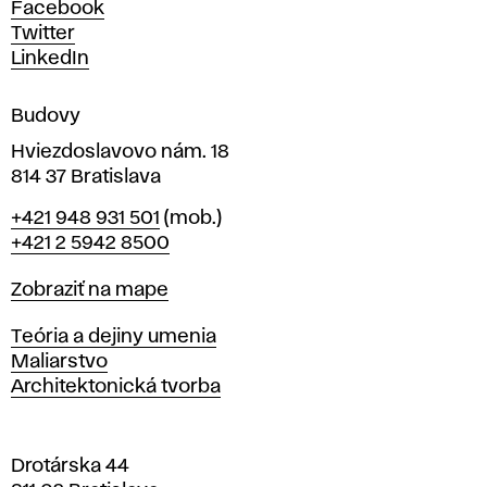
h
h
Facebook
u
Twitter
m
m
LinkedIn
e
é
n
Budovy
í
d
v
Hviezdoslavovo nám. 18
814 37 Bratislava
i
B
Telefón
+421 948 931 501
(mob.)
r
í
+421 2 5942 8500
a
t
Mapa
Zobraziť na mape
i
s
Katedry
Teória a dejiny umenia
l
Maliarstvo
a
Architektonická tvorba
v
e
Drotárska 44