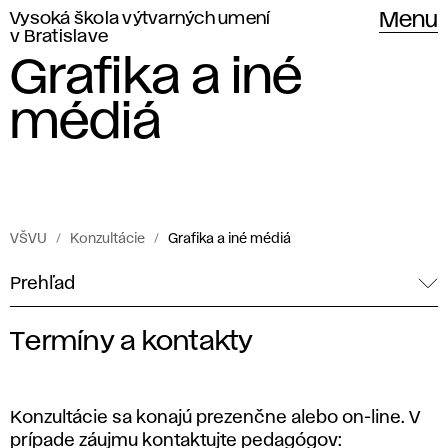
Vysoká škola výtvarných umení
Menu
v Bratislave
Grafika a iné
médiá
VŠVU
Konzultácie
Grafika a iné médiá
Prehľad
Termíny a kontakty
K
o
Konzultácie sa konajú prezenčne alebo on-line. V
prípade záujmu kontaktujte pedagógov: