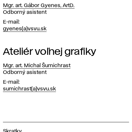
K
Mgr. art. Gábor Gyenes, ArtD.
a
Pozícia
Odborný asistent
E-mail
t
gyenes(a)vsvu.sk
e
d
Ateliér voľnej grafiky
r
Mgr. art. Michal Šumichrast
Pozícia
Odborný asistent
a
E-mail
sumichrast(a)vsvu.sk
g
r
a
V
Skratky