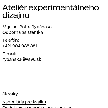
a
Ateliér experimentálneho
j
dizajnu
n
Mgr. art. Petra Rybánska
u
Pozícia
Odborná asistentka
Telefón
+421 904 988 381
E-mail
rybanska@vsvu.sk
V
Skratky
y
Kancelária pre kvalitu
s
Oddelenie podpory a poradenstva