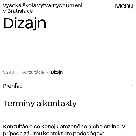
Vysoká škola výtvarných umení
Menu
v Bratislave
Dizajn
VŠVU
Konzultácie
Dizajn
Prehľad
Termíny a kontakty
K
o
Konzultácie sa konajú prezenčne alebo online. V
prípade záujmu kontaktujte pedagógov: