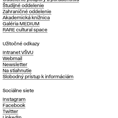
o
Študijné oddelenie
k
Zahraničné oddelenie
á
Akademická knižnica
š
Galéria MEDIUM
k
RARE cultural space
o
l
a
Užitočné odkazy
v
Intranet VŠVU
ý
Webmail
t
Newsletter
v
Na stiahnutie
a
Slobodný prístup k informáciám
r
n
Sociálne siete
ý
c
Instagram
h
Facebook
u
Twitter
m
LinkedIn