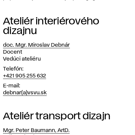
n
z
Ateliér interiérového
u
dizajnu
l
doc. Mgr. Miroslav Debnár
t
Pozícia
Docent
Vedúci ateliéru
á
Telefón
+421 905 255 632
c
E-mail
i
debnar(a)vsvu.sk
e
Ateliér transport dizajn
–
Mgr. Peter Baumann, ArtD.