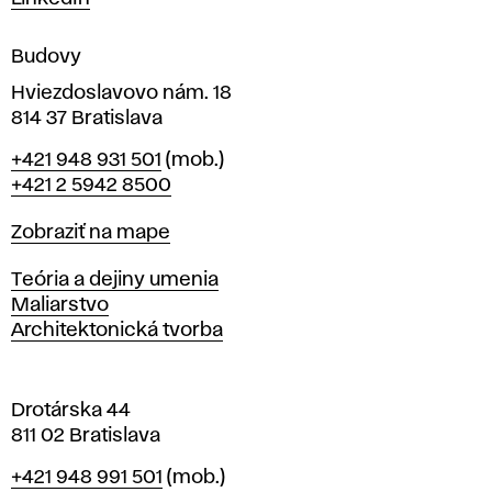
e
n
Budovy
í
v
Hviezdoslavovo nám. 18
814 37 Bratislava
B
Telefón
+421 948 931 501
(mob.)
r
+421 2 5942 8500
a
t
Mapa
Zobraziť na mape
i
s
Katedry
Teória a dejiny umenia
l
Maliarstvo
a
Architektonická tvorba
v
e
Drotárska 44
811 02 Bratislava
Telefón
+421 948 991 501
(mob.)