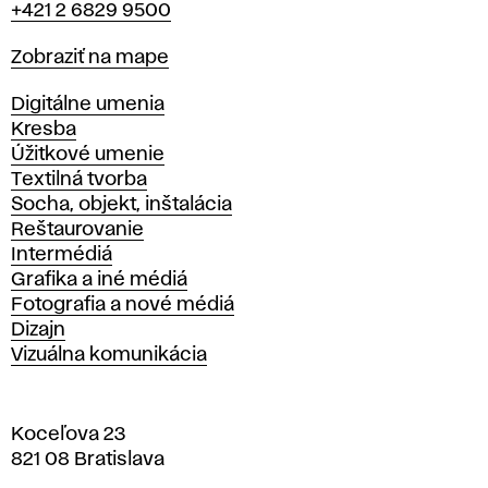
+421 2 6829 9500
Mapa
Zobraziť na mape
Katedry
Digitálne umenia
Kresba
Úžitkové umenie
Textilná tvorba
Socha, objekt, inštalácia
Reštaurovanie
Intermédiá
Grafika a iné médiá
Fotografia a nové médiá
Dizajn
Vizuálna komunikácia
Koceľova 23
821 08 Bratislava