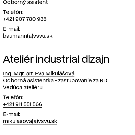
K
Pozícia
Odborný asistent
a
Telefón
+421 907 780 935
t
E-mail
baumann(a)vsvu.sk
e
d
Ateliér industrial dizajn
r
Ing. Mgr. art. Eva Mikulášová
a
Pozícia
Odborná asistentka - zastupovanie za RD
Vedúca ateliéru
d
Telefón
+421 911 551 566
i
E-mail
z
mikulasova(a)vsvu.sk