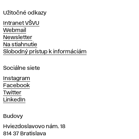
f
l
a
a
Užitočné odkazy
v
Intranet VŠVU
k
ý
Webmail
t
Newsletter
t
v
Na stiahnutie
a
Slobodný prístup k informáciám
ú
r
n
r
Sociálne siete
ý
c
Instagram
y
h
Facebook
u
Twitter
m
LinkedIn
e
n
Budovy
í
v
Hviezdoslavovo nám. 18
814 37 Bratislava