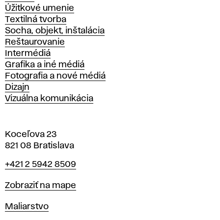
Úžitkové umenie
Textilná tvorba
Socha, objekt, inštalácia
Reštaurovanie
Intermédiá
Grafika a iné médiá
Fotografia a nové médiá
Dizajn
Vizuálna komunikácia
Koceľova 23
821 08 Bratislava
Telefón
+421 2 5942 8509
Mapa
Zobraziť na mape
Katedry
Maliarstvo