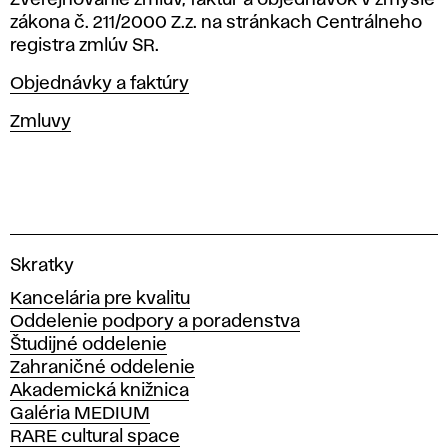
j
Zverejňovanie zmlúv, faktúr a objednávok v zmysle
zákona č. 211/2000 Z.z. na stránkach Centrálneho
e
registra zmlúv SR.
d
Objednávky a faktúry
n
Zmluvy
á
v
k
V
Skratky
y
Kancelária pre kvalitu
y
s
Oddelenie podpory a poradenstva
o
Študijné oddelenie
a
k
Zahraničné oddelenie
á
Akademická knižnica
š
Galéria MEDIUM
k
RARE cultural space
o