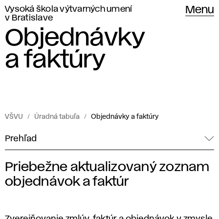
Vysoká škola výtvarných umení
Menu
v Bratislave
Objednávky
a faktúry
VŠVU
Úradná tabuľa
Objednávky a faktúry
Prehľad
Priebežne aktualizovaný zoznam
O
objednávok a faktúr
b