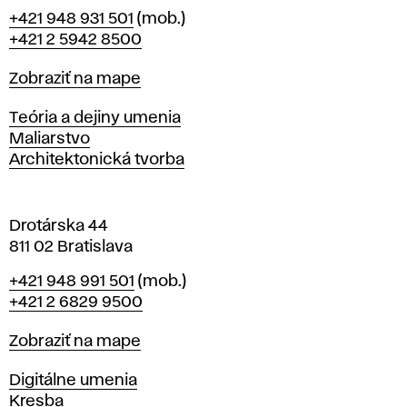
B
Telefón
+421 948 931 501
(mob.)
r
+421 2 5942 8500
a
t
Mapa
Zobraziť na mape
i
s
Katedry
Teória a dejiny umenia
l
Maliarstvo
a
Architektonická tvorba
v
e
Drotárska 44
811 02 Bratislava
Telefón
+421 948 991 501
(mob.)
+421 2 6829 9500
Mapa
Zobraziť na mape
Katedry
Digitálne umenia
Kresba