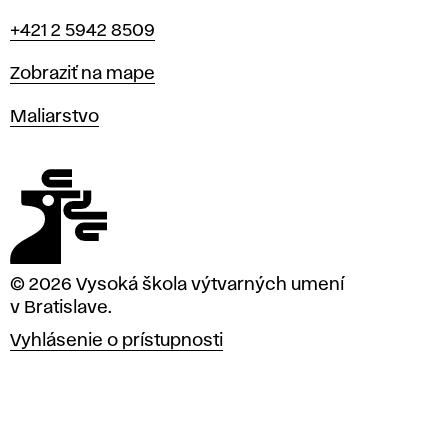
Telefón
+421 2 5942 8509
Mapa
Zobraziť na mape
Katedry
Maliarstvo
© 2026 Vysoká škola výtvarných umení
v Bratislave.
Vyhlásenie o prístupnosti