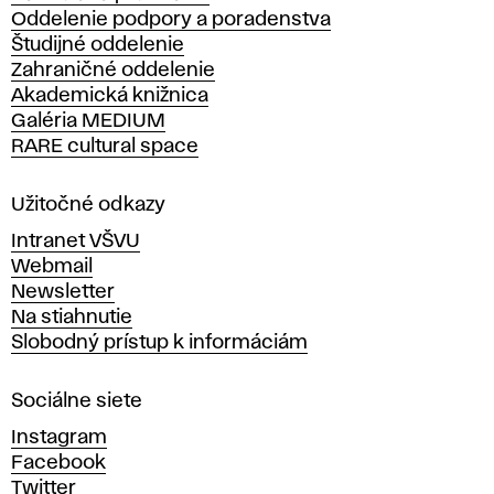
Oddelenie podpory a poradenstva
o
Študijné oddelenie
k
Zahraničné oddelenie
á
Akademická knižnica
š
Galéria MEDIUM
k
RARE cultural space
o
l
a
Užitočné odkazy
v
Intranet VŠVU
ý
Webmail
t
Newsletter
v
Na stiahnutie
a
Slobodný prístup k informáciám
r
n
Sociálne siete
ý
c
Instagram
h
Facebook
u
Twitter