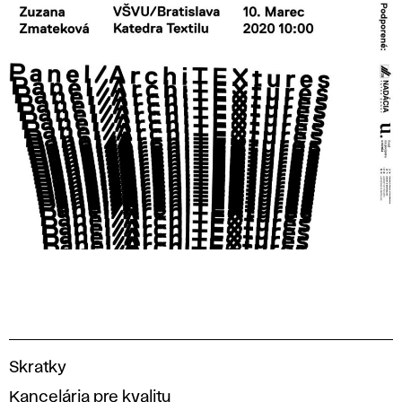
V
Skratky
y
Kancelária pre kvalitu
s