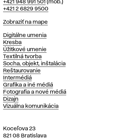
Telefón
+421 948 991 501
(mob.)
+421 2 6829 9500
Mapa
Zobraziť na mape
Katedry
Digitálne umenia
Kresba
Úžitkové umenie
Textilná tvorba
Socha, objekt, inštalácia
Reštaurovanie
Intermédiá
Grafika a iné médiá
Fotografia a nové médiá
Dizajn
Vizuálna komunikácia
Koceľova 23
821 08 Bratislava