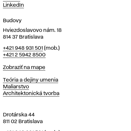
m
LinkedIn
e
n
Budovy
í
v
Hviezdoslavovo nám. 18
814 37 Bratislava
B
Telefón
+421 948 931 501
(mob.)
r
+421 2 5942 8500
a
t
Mapa
Zobraziť na mape
i
s
Katedry
Teória a dejiny umenia
l
Maliarstvo
a
Architektonická tvorba
v
e
Drotárska 44
811 02 Bratislava