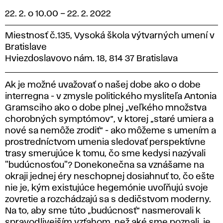
22. 2. o 10.00
–
22. 2. 2022
Miestnosť č.135, Vysoká škola výtvarných umení v
Bratislave
Hviezdoslavovo nám. 18, 814 37 Bratislava
Ak je možné uvažovať o našej dobe ako o dobe
interregna - v zmysle politického mysliteľa Antonia
Gramsciho ako o dobe plnej „veľkého množstva
chorobných symptómov“, v ktorej „staré umiera a
nové sa nemôže zrodiť“ - ako môžeme s umením a
prostredníctvom umenia sledovať perspektívne
trasy smerujúce k tomu, čo sme kedysi nazývali
"budúcnosťou"? Donekonečna sa vznášame na
okraji jednej éry neschopnej dosiahnuť to, čo ešte
nie je, kým existujúce hegemónie uvoľňujú svoje
zovretie a rozchádzajú sa s dedičstvom moderny.
Na to, aby sme túto „budúcnosť“ nasmerovali k
spravodlivejším vzťahom, než aké sme poznali, je