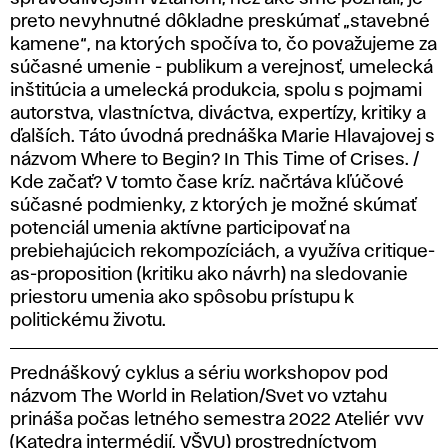
preto nevyhnutné dôkladne preskúmať „stavebné
kamene“, na ktorých spočíva to, čo považujeme za
súčasné umenie - publikum a verejnosť, umelecká
inštitúcia a umelecká produkcia, spolu s pojmami
autorstva, vlastníctva, diváctva, expertízy, kritiky a
ďalších. Táto úvodná prednáška Marie Hlavajovej s
názvom Where to Begin? In This Time of Crises. /
Kde začať? V tomto čase kríz. načrtáva kľúčové
súčasné podmienky, z ktorých je možné skúmať
potenciál umenia aktívne participovať na
prebiehajúcich rekompozíciách, a využíva critique-
as-proposition (kritiku ako návrh) na sledovanie
priestoru umenia ako spôsobu prístupu k
politickému životu.
Prednáškový cyklus a sériu workshopov pod
názvom The World in Relation/Svet vo vztahu
prináša počas letného semestra 2022 Ateliér vvv
(Katedra intermédií, VŠVU) prostredníctvom