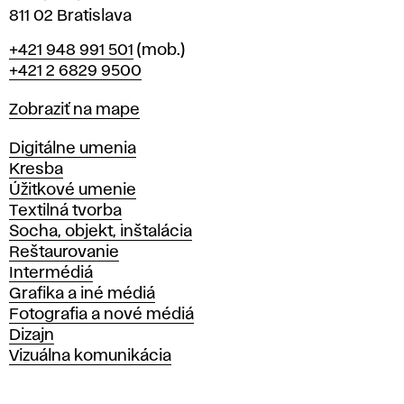
811 02 Bratislava
Telefón
+421 948 991 501
(mob.)
+421 2 6829 9500
Mapa
Zobraziť na mape
Katedry
Digitálne umenia
Kresba
Úžitkové umenie
Textilná tvorba
Socha, objekt, inštalácia
Reštaurovanie
Intermédiá
Grafika a iné médiá
Fotografia a nové médiá
Dizajn
Vizuálna komunikácia