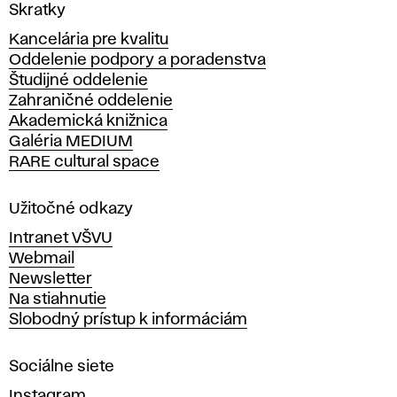
V
Skratky
y
Kancelária pre kvalitu
s
Oddelenie podpory a poradenstva
o
Študijné oddelenie
k
Zahraničné oddelenie
á
Akademická knižnica
š
Galéria MEDIUM
k
RARE cultural space
o
l
a
Užitočné odkazy
v
Intranet VŠVU
ý
Webmail
t
Newsletter
v
Na stiahnutie
a
Slobodný prístup k informáciám
r
n
Sociálne siete
ý
c
Instagram