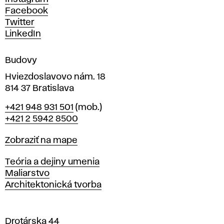
h
Facebook
u
Twitter
m
LinkedIn
e
n
Budovy
í
v
Hviezdoslavovo nám. 18
814 37 Bratislava
B
Telefón
+421 948 931 501
(mob.)
r
+421 2 5942 8500
a
t
Mapa
Zobraziť na mape
i
s
Katedry
Teória a dejiny umenia
l
Maliarstvo
a
Architektonická tvorba
v
e
Drotárska 44