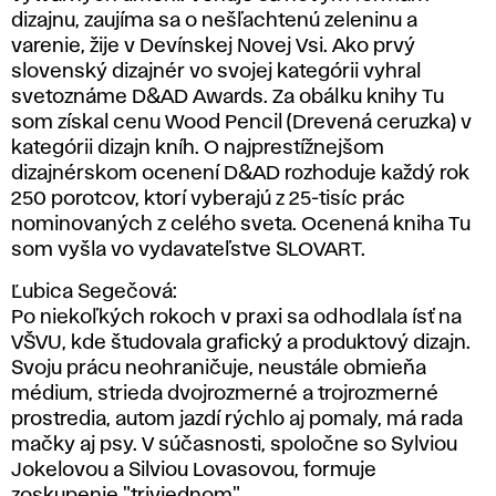
dizajnu, zaujíma sa o nešľachtenú zeleninu a
varenie, žije v Devínskej Novej Vsi. Ako prvý
slovenský dizajnér vo svojej kategórii vyhral
svetoznáme D&AD Awards. Za obálku knihy Tu
som získal cenu Wood Pencil (Drevená ceruzka) v
kategórii dizajn kníh. O najprestížnejšom
dizajnérskom ocenení D&AD rozhoduje každý rok
250 porotcov, ktorí vyberajú z 25-tisíc prác
nominovaných z celého sveta. Ocenená kniha Tu
som vyšla vo vydavateľstve SLOVART.
Ľubica Segečová:
Po niekoľkých rokoch v praxi sa odhodlala ísť na
VŠVU, kde študovala grafický a produktový dizajn.
Svoju prácu neohraničuje, neustále obmieňa
médium, strieda dvojrozmerné a trojrozmerné
prostredia, autom jazdí rýchlo aj pomaly, má rada
mačky aj psy. V súčasnosti, spoločne so Sylviou
Jokelovou a Silviou Lovasovou, formuje
zoskupenie "trivjednom".