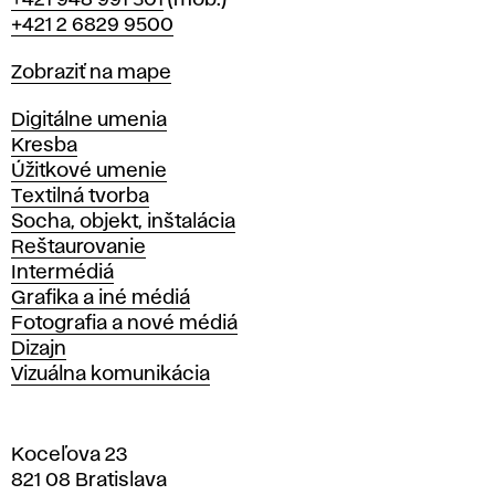
+421 948 991 501
(mob.)
+421 2 6829 9500
Mapa
Zobraziť na mape
Katedry
Digitálne umenia
Kresba
Úžitkové umenie
Textilná tvorba
Socha, objekt, inštalácia
Reštaurovanie
Intermédiá
Grafika a iné médiá
Fotografia a nové médiá
Dizajn
Vizuálna komunikácia
Koceľova 23
821 08 Bratislava