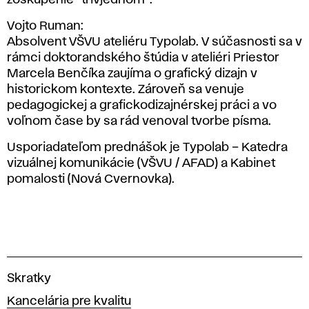
Vojto Ruman:
Absolvent VŠVU ateliéru Typolab. V súčasnosti sa v
rámci doktorandského štúdia v ateliéri Priestor
Marcela Benčíka zaujíma o grafický dizajn v
historickom kontexte. Zároveň sa venuje
pedagogickej a grafickodizajnérskej práci a vo
voľnom čase by sa rád venoval tvorbe písma.
Usporiadateľom prednášok je Typolab – Katedra
vizuálnej komunikácie (VŠVU / AFAD) a Kabinet
pomalosti (Nová Cvernovka).
V
Skratky
y
Kancelária pre kvalitu
s