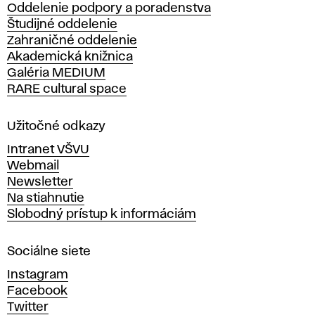
Oddelenie podpory a poradenstva
o
Študijné oddelenie
k
Zahraničné oddelenie
á
Akademická knižnica
š
Galéria MEDIUM
k
RARE cultural space
o
l
a
Užitočné odkazy
v
Intranet VŠVU
ý
Webmail
t
Newsletter
v
Na stiahnutie
a
Slobodný prístup k informáciám
r
n
Sociálne siete
ý
c
Instagram
h
Facebook
u
Twitter