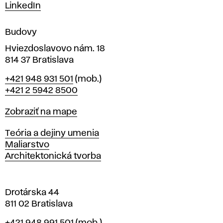
m
LinkedIn
e
n
Budovy
í
v
Hviezdoslavovo nám. 18
814 37 Bratislava
B
Telefón
+421 948 931 501
(mob.)
r
+421 2 5942 8500
a
t
Mapa
Zobraziť na mape
i
s
Katedry
Teória a dejiny umenia
l
Maliarstvo
a
Architektonická tvorba
v
e
Drotárska 44
811 02 Bratislava
Telefón