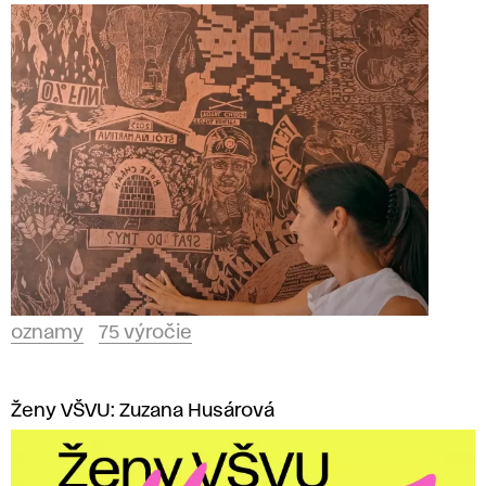
oznamy
75 výročie
Ženy VŠVU: Zuzana Husárová