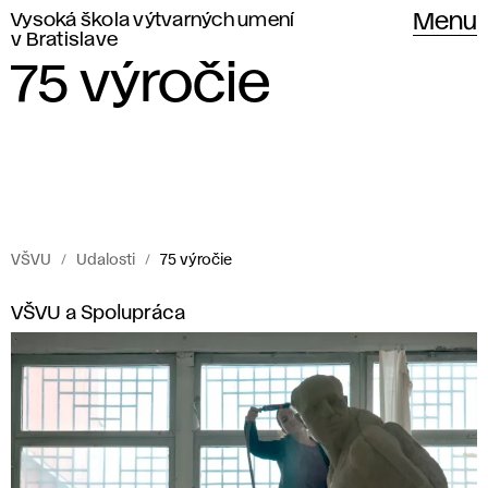
Vysoká škola výtvarných umení
Menu
v Bratislave
75 výročie
VŠVU
Udalosti
75 výročie
Udalosti
7
VŠVU a Spolupráca
Vysokej
5
školy
výtvarných
umení
v
v Bratislave.