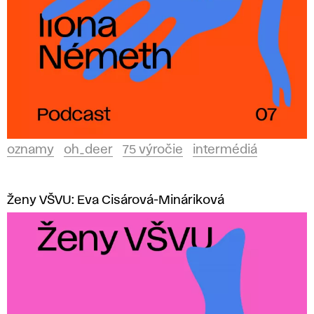
oznamy
oh_deer
75 výročie
intermédiá
Ženy VŠVU: Eva Cisárová-Mináriková