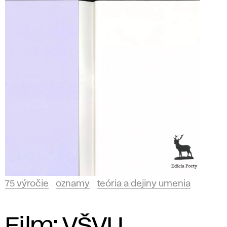
75 výročie
oznamy
teória a dejiny umenia
Film: VŠVU