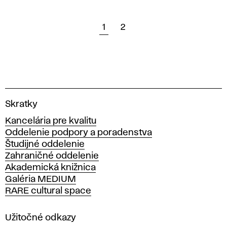
1
2
V
Skratky
y
Kancelária pre kvalitu
s
Oddelenie podpory a poradenstva
o
Študijné oddelenie
k
Zahraničné oddelenie
á
Akademická knižnica
š
Galéria MEDIUM
k
RARE cultural space
o
l
a
Užitočné odkazy