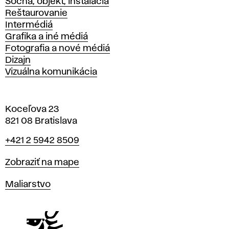
Socha, objekt, inštalácia
Reštaurovanie
Intermédiá
Grafika a iné médiá
Fotografia a nové médiá
Dizajn
Vizuálna komunikácia
Koceľova 23
821 08 Bratislava
Telefón
+421 2 5942 8509
Mapa
Zobraziť na mape
Katedry
Maliarstvo