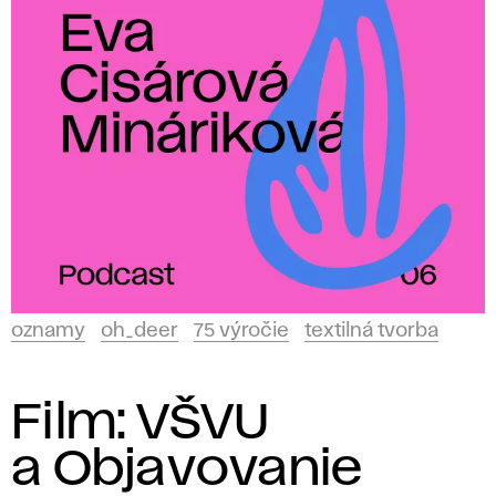
oznamy
oh_deer
75 výročie
textilná tvorba
Film: VŠVU
a Objavovanie