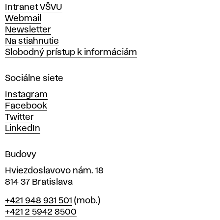
v
Intranet VŠVU
ý
Webmail
t
Newsletter
v
Na stiahnutie
a
Slobodný prístup k informáciám
r
n
Sociálne siete
ý
c
Instagram
h
Facebook
u
Twitter
m
LinkedIn
e
n
Budovy
í
v
Hviezdoslavovo nám. 18
814 37 Bratislava
B
Telefón
+421 948 931 501
(mob.)
r
+421 2 5942 8500
a