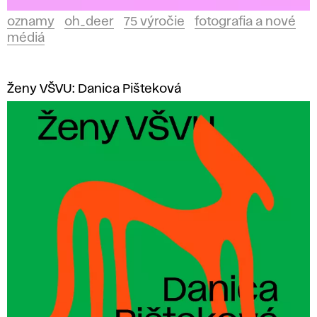
oznamy
oh_deer
75 výročie
fotografia a nové
médiá
Ženy VŠVU: Danica Pišteková