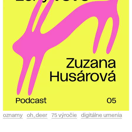
oznamy
oh_deer
75 výročie
digitálne umenia