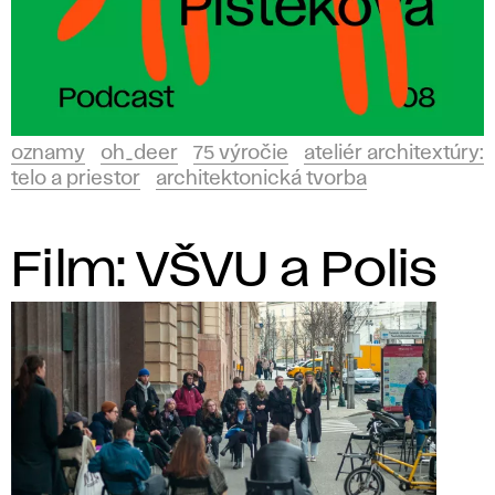
oznamy
oh_deer
75 výročie
ateliér architextúry:
telo a priestor
architektonická tvorba
Film: VŠVU a Polis