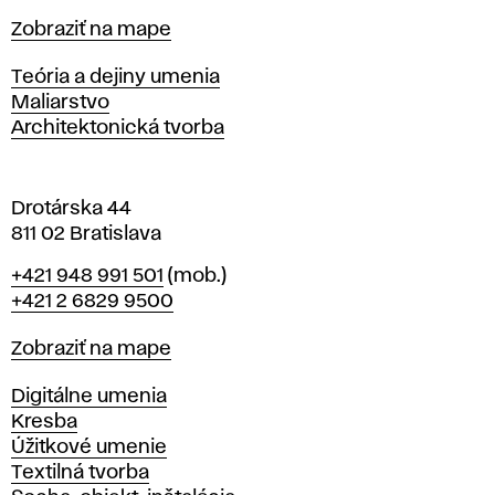
t
Mapa
Zobraziť na mape
i
s
Katedry
Teória a dejiny umenia
l
Maliarstvo
a
Architektonická tvorba
v
e
Drotárska 44
811 02 Bratislava
Telefón
+421 948 991 501
(mob.)
+421 2 6829 9500
Mapa
Zobraziť na mape
Katedry
Digitálne umenia
Kresba
Úžitkové umenie
Textilná tvorba