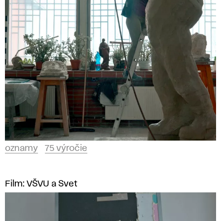
ý
r
o
č
i
e
oznamy
75 výročie
Film: VŠVU a Svet