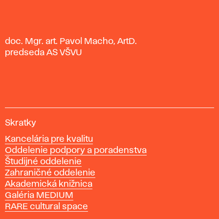
doc. Mgr. art. Pavol Macho, ArtD.
predseda AS VŠVU
V
Skratky
y
Kancelária pre kvalitu
s
Oddelenie podpory a poradenstva
o
Študijné oddelenie
k
Zahraničné oddelenie
á
Akademická knižnica
š
Galéria MEDIUM
k
RARE cultural space
o