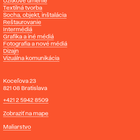
Úžitkové umenie
Textilná tvorba
Socha, objekt, inštalácia
Reštaurovanie
Intermédiá
Grafika a iné médiá
Fotografia a nové médiá
Dizajn
Vizuálna komunikácia
Koceľova 23
821 08 Bratislava
Telefón
+421 2 5942 8509
Mapa
Zobraziť na mape
Katedry
Maliarstvo