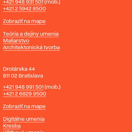
Telefón
+421 948 931 501
(mob.)
r
+421 2 5942 8500
a
t
Mapa
Zobraziť na mape
i
s
Katedry
Teória a dejiny umenia
l
Maliarstvo
a
Architektonická tvorba
v
e
Drotárska 44
811 02 Bratislava
Telefón
+421 948 991 501
(mob.)
+421 2 6829 9500
Mapa
Zobraziť na mape
Katedry
Digitálne umenia
Kresba