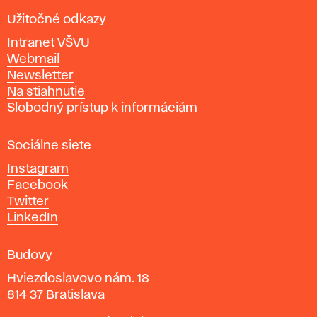
l
a
Užitočné odkazy
v
Intranet VŠVU
ý
Webmail
t
Newsletter
v
Na stiahnutie
a
Slobodný prístup k informáciám
r
n
Sociálne siete
ý
c
Instagram
h
Facebook
u
Twitter
m
LinkedIn
e
n
Budovy
í
v
Hviezdoslavovo nám. 18
814 37 Bratislava
B