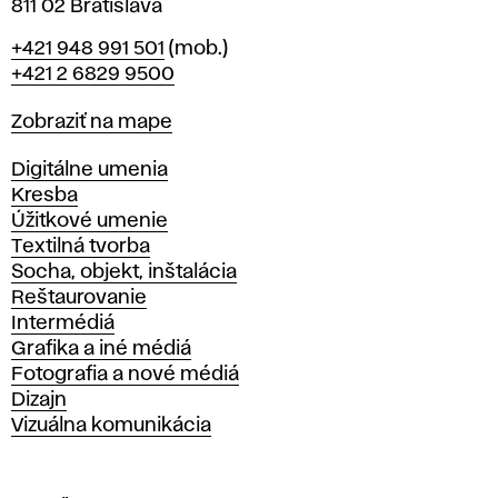
811 02 Bratislava
Telefón
+421 948 991 501
(mob.)
+421 2 6829 9500
Mapa
Zobraziť na mape
Katedry
Digitálne umenia
Kresba
Úžitkové umenie
Textilná tvorba
Socha, objekt, inštalácia
Reštaurovanie
Intermédiá
Grafika a iné médiá
Fotografia a nové médiá
Dizajn
Vizuálna komunikácia