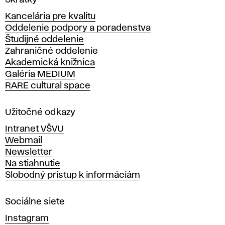
Skratky
y
Kancelária pre kvalitu
s
Oddelenie podpory a poradenstva
o
Študijné oddelenie
k
Zahraničné oddelenie
á
Akademická knižnica
š
Galéria MEDIUM
k
RARE cultural space
o
l
a
Užitočné odkazy
v
Intranet VŠVU
ý
Webmail
t
Newsletter
v
Na stiahnutie
a
Slobodný prístup k informáciám
r
n
Sociálne siete
ý
c
Instagram