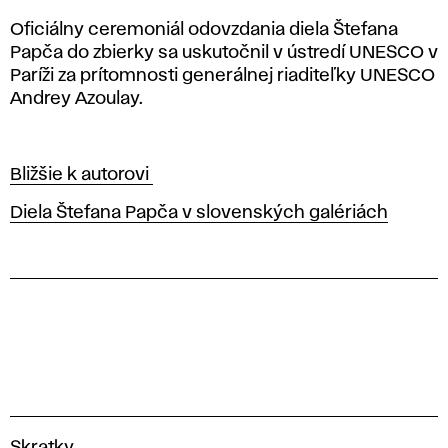
Oficiálny ceremoniál odovzdania diela Štefana
Papča do zbierky sa uskutočnil v ústredí UNESCO v
Paríži za prítomnosti generálnej riaditeľky UNESCO
Andrey Azoulay.
Bližšie k autorovi
Diela Štefana Papča v slovenských galériách
V