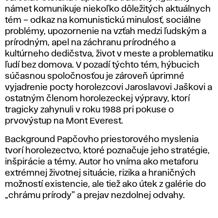
námet komunikuje niekoľko dôležitých aktuálnych
tém – odkaz na komunistickú minulosť, sociálne
problémy, upozornenie na vzťah medzi ľudským a
prírodným, apel na záchranu prírodného a
kultúrneho dedičstva, život v meste a problematiku
ľudí bez domova. V pozadí týchto tém, hýbucich
súčasnou spoločnosťou je zároveň úprimné
vyjadrenie pocty horolezcovi Jaroslavovi Jaškovi a
ostatným členom horolezeckej výpravy, ktorí
tragicky zahynuli v roku 1988 pri pokuse o
prvovýstup na Mont Everest.
Background Papčovho priestorového myslenia
tvorí horolezectvo, ktoré poznačuje jeho stratégie,
inšpirácie a témy. Autor ho vníma ako metaforu
extrémnej životnej situácie, rizika a hraničných
možností existencie, ale tiež ako útek z galérie do
„chrámu prírody" a prejav nezdolnej odvahy.