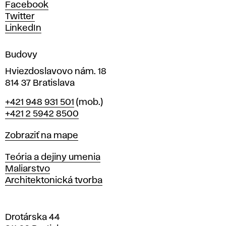
h
Facebook
u
Twitter
m
LinkedIn
e
n
Budovy
í
v
Hviezdoslavovo nám. 18
814 37 Bratislava
B
Telefón
+421 948 931 501
(mob.)
r
+421 2 5942 8500
a
t
Mapa
Zobraziť na mape
i
s
Katedry
Teória a dejiny umenia
l
Maliarstvo
a
Architektonická tvorba
v
e
Drotárska 44