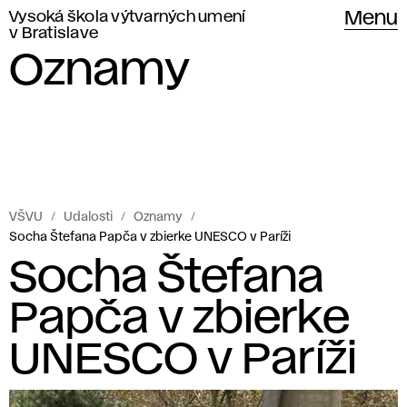
Vysoká škola výtvarných umení
Menu
v Bratislave
Oznamy
VŠVU
Udalosti
Oznamy
Socha Štefana Papča v zbierke UNESCO v Paríži
Socha Štefana
Papča v zbierke
UNESCO v Paríži