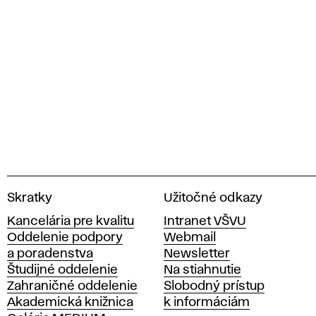
V
Skratky
Užitočné odkazy
y
Kancelária pre kvalitu
Intranet VŠVU
s
Oddelenie podpory
Webmail
o
a poradenstva
Newsletter
k
Študijné oddelenie
Na stiahnutie
á
Zahraničné oddelenie
Slobodný prístup
š
Akademická knižnica
k informáciám
k