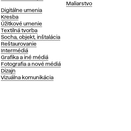
Katedry
Maliarstvo
Katedry
Digitálne umenia
Kresba
Úžitkové umenie
Textilná tvorba
Socha, objekt, inštalácia
Reštaurovanie
Intermédiá
Grafika a iné médiá
Fotografia a nové médiá
Dizajn
Vizuálna komunikácia