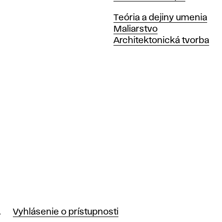
Katedry
Teória a dejiny umenia
Maliarstvo
Architektonická tvorba
.
Vyhlásenie o prístupnosti