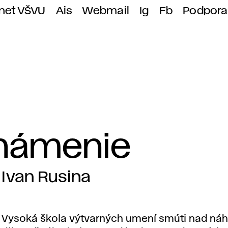
anet VŠVU
Ais
Webmail
Ig
Fb
Podpora
námenie
Ivan Rusina
Vysoká škola výtvarných umení smúti nad náh