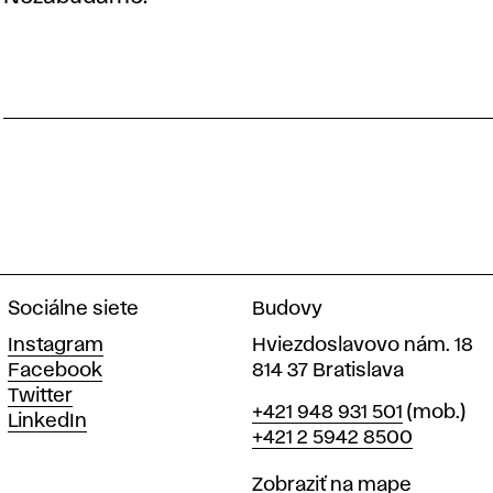
Sociálne siete
Budovy
Instagram
Hviezdoslavovo nám. 18
Facebook
814 37 Bratislava
Twitter
Telefón
+421 948 931 501
(mob.)
LinkedIn
+421 2 5942 8500
Mapa
Zobraziť na mape