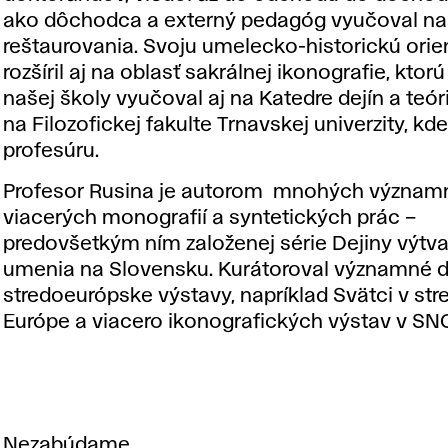
ako dôchodca a externý pedagóg vyučoval na
reštaurovania. Svoju umelecko-historickú orie
rozšíril aj na oblasť sakrálnej ikonografie, ktor
našej školy vyučoval aj na Katedre dejín a teó
na Filozofickej fakulte Trnavskej univerzity, kde
profesúru.
Profesor Rusina je autorom mnohých významný
viacerých monografií a syntetických prác –
predovšetkým ním založenej série Dejiny výtv
umenia na Slovensku. Kurátoroval významné 
stredoeurópske výstavy, napríklad
Svätci v str
Európe
a viacero ikonografických výstav v SN
Nezabúdame.