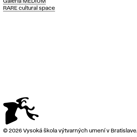
Galéria MEDIUM
o
RARE cultural space
l
a
v
ý
t
v
a
r
n
ý
c
h
u
m
e
n
í
v
© 2026 Vysoká škola výtvarných umení v Bratislave