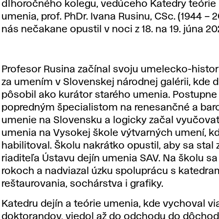
dlhoročného kolegu, vedúceho Katedry teórie 
umenia, prof. PhDr. Ivana Rusinu, CSc. (1944 – 2
nás nečakane opustil v noci z 18. na 19. júna 20
Profesor Rusina začínal svoju umelecko-histor
za umením v Slovenskej národnej galérii, kde d
pôsobil ako kurátor starého umenia. Postupne 
popredným špecialistom na renesančné a bar
umenie na Slovensku a logicky začal vyučovať
umenia na Vysokej škole výtvarných umení, kd
habilitoval. Školu nakrátko opustil, aby sa sta
riaditeľa Ústavu dejín umenia SAV. Na školu sa v
rokoch a nadviazal úzku spoluprácu s katedra
reštaurovania, sochárstva i grafiky.
Katedru dejín a teórie umenia, kde vychoval vi
doktorandov, viedol až do odchodu do dôchodk