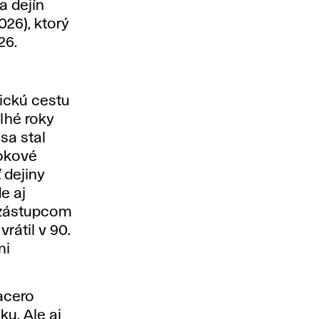
a dejín
026), ktorý
26.
ickú cestu
lhé roky
sa stal
okové
 dejiny
e aj
l zástupcom
rátil v 90.
mi
acero
u. Ale aj