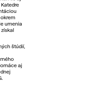
 Katedre
ntáciou
ú okrem
rie umenia
 získal
ch štúdií,
arného
domáce aj
ednej
G.