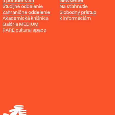
a poradenstva
Newsletter
k
Študijné oddelenie
Na stiahnutie
á
Zahraničné oddelenie
Slobodný prístup
š
Akademická knižnica
k informáciám
k
Galéria MEDIUM
o
RARE cultural space
l
a
v
ý
t
v
a
r
n
ý
c
h
u
m
e