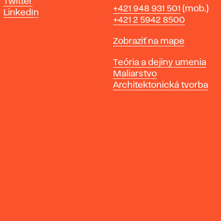
Twitter
Telefón
+421 948 931 501
(mob.)
LinkedIn
+421 2 5942 8500
Mapa
Zobraziť na mape
Katedry
Teória a dejiny umenia
Maliarstvo
Architektonická tvorba