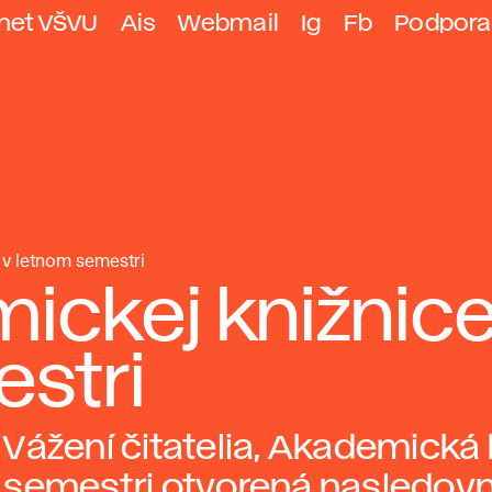
anet VŠVU
Ais
Webmail
Ig
Fb
Podpora
 v letnom semestri
ickej knižnic
stri
Vážení čitatelia, Akademická
semestri otvorená nasledovn