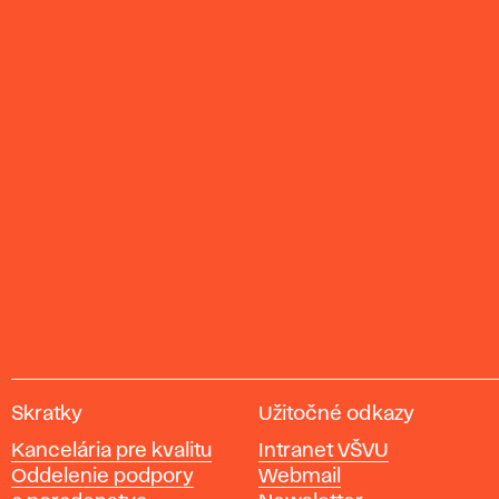
V
Skratky
Užitočné odkazy
y
Kancelária pre kvalitu
Intranet VŠVU
s
Oddelenie podpory
Webmail
o