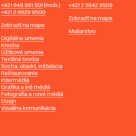
Telefón
Telefón
+421 948 991 501
(mob.)
+421 2 5942 8509
+421 2 6829 9500
Mapa
Zobraziť na mape
Mapa
Zobraziť na mape
Katedry
Maliarstvo
Katedry
Digitálne umenia
Kresba
Úžitkové umenie
Textilná tvorba
Socha, objekt, inštalácia
Reštaurovanie
Intermédiá
Grafika a iné médiá
Fotografia a nové médiá
Dizajn
Vizuálna komunikácia