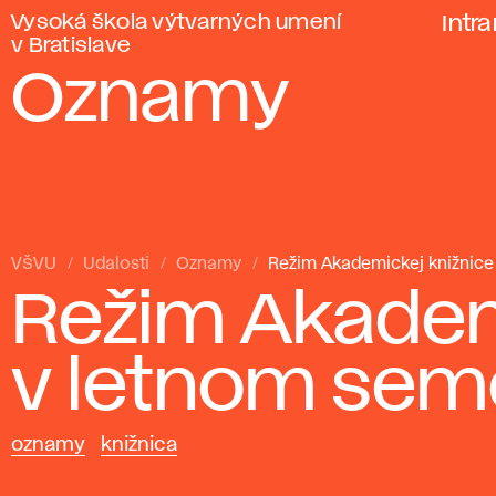
Vysoká škola výtvarných umení
Intr
v Bratislave
Oznamy
VŠVU
Udalosti
Oznamy
Režim Akademickej knižnice
Režim Akadem
v letnom seme
oznamy
knižnica