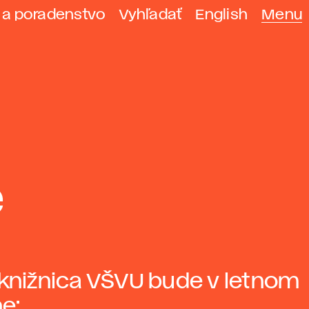
 a poradenstvo
Vyhľadať
English
Menu
e
 knižnica VŠVU bude v letnom
e: