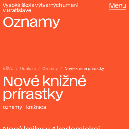
Vysoká škola výtvarných umení
Menu
v Bratislave
Oznamy
VŠVU
Udalosti
Oznamy
Nové knižné prírastky
Nové knižné
prírastky
oznamy
knižnica