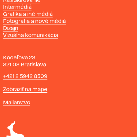
Reštaurovanie
Intermédiá
Grafika a iné médiá
Fotografia a nové médiá
Dizajn
Vizuálna komunikácia
Koceľova 23
821 08 Bratislava
Telefón
+421 2 5942 8509
Mapa
Zobraziť na mape
Katedry
Maliarstvo