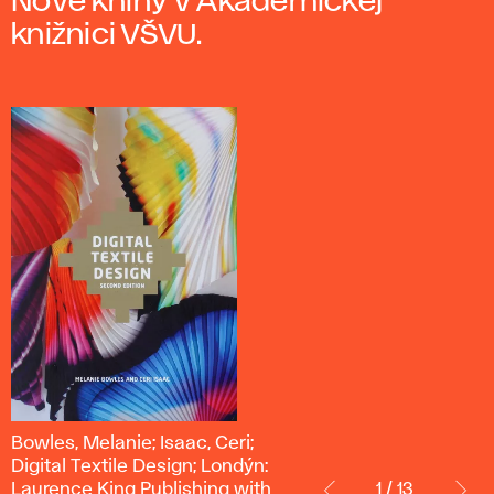
Nové knihy v Akademickej
knižnici VŠVU.
Bowles,
Bowles, Melanie; Isaac, Ceri;
Melanie;
Digital Textile Design; Londýn:
Isaac,
Laurence King Publishing with
1 / 13