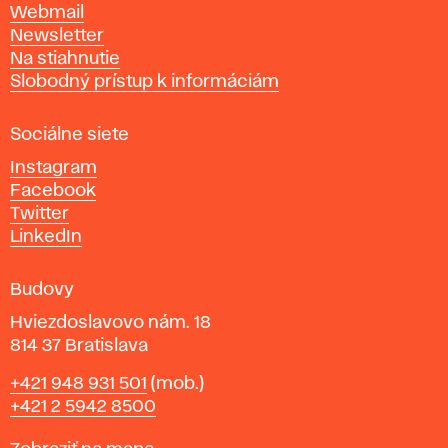
Webmail
t
Newsletter
v
Na stiahnutie
a
Slobodný prístup k informáciám
r
n
Sociálne siete
ý
c
Instagram
h
Facebook
u
Twitter
m
LinkedIn
e
n
Budovy
í
v
Hviezdoslavovo nám. 18
814 37 Bratislava
B
Telefón
+421 948 931 501
(mob.)
r
+421 2 5942 8500
a
t