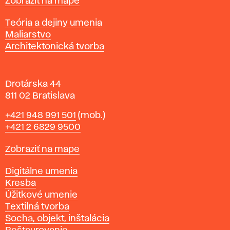
Mapa
Zobraziť na mape
i
s
Katedry
Teória a dejiny umenia
l
Maliarstvo
a
Architektonická tvorba
v
e
Drotárska 44
811 02 Bratislava
Telefón
+421 948 991 501
(mob.)
+421 2 6829 9500
Mapa
Zobraziť na mape
Katedry
Digitálne umenia
Kresba
Úžitkové umenie
Textilná tvorba
Socha, objekt, inštalácia