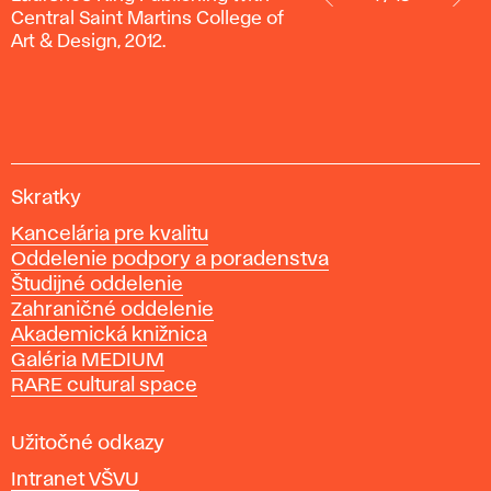
Ceri;
Central Saint Martins College of
Digital
Art & Design, 2012.
Textile
Design;
Londýn:
Laurence
King
V
Publishing
Skratky
y
with
Kancelária pre kvalitu
s
Central
Oddelenie podpory a poradenstva
o
Saint
Študijné oddelenie
k
Martins
Zahraničné oddelenie
á
College
Akademická knižnica
š
of
Galéria MEDIUM
k
Art
RARE cultural space
o
& Design,
l
2012.
a
Užitočné odkazy
v
Intranet VŠVU
ý