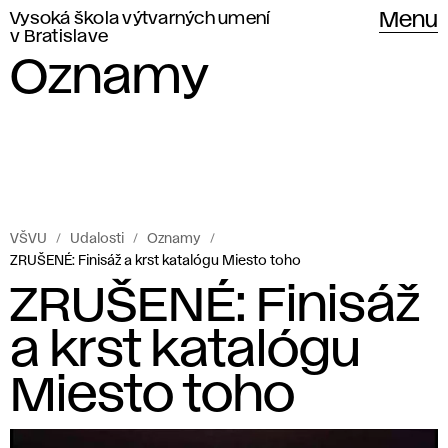
Vysoká škola výtvarných umení
Menu
v Bratislave
Oznamy
VŠVU
Udalosti
Oznamy
ZRUŠENÉ: Finisáž a krst katalógu Miesto toho
ZRUŠENÉ: Finisáž
a krst katalógu
Miesto toho