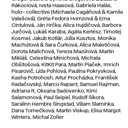
Rákociová, Iveta Haasová, Gabriela Halás,
holo– collective (Michaela Cagáňová & Kamila
Valešová), Gréta Fedora Homzová & Ema
Cintulová, Ján Hrčka, Alica Hujdičová, Barbora
Jurčová, Lukáš Karaba, Agáta Kertész, Timotej
Kosmel, Jakub Kotlár, Júlia Kusztos, Monika
Machútová & Sara Čurková, Alica Maletičová,
Dorota Malichová, Tereza Mazúrová, Martin
Mikláš, Celestína Minichová, Michala
Obšitošová, KitKit Para, Martin Piaček, Imrich
Pisarovič, Lída Pohlová, Paulína Pokryvková,
Kasha Potrohosh, Artur Procházka, František
Radačovský, Marco Rapant, Samuel Raýman,
Adriana R, Oksana Sadovenko, Kimi
Salamonová, Paul Seipel, Rudolf Sikora,
Saralinn Hembre Singstad, Viliam Slaminka,
Dana Tomečková, Martin Viskup, Elisa Margot
Winters, Michal Zoller