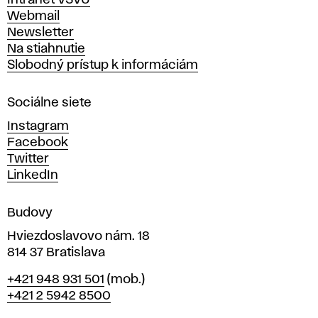
Intranet VŠVU
ý
Webmail
t
Newsletter
v
Na stiahnutie
a
Slobodný prístup k informáciám
r
n
Sociálne siete
ý
c
Instagram
h
Facebook
u
Twitter
m
LinkedIn
e
n
Budovy
í
v
Hviezdoslavovo nám. 18
814 37 Bratislava
B
Telefón
+421 948 931 501
(mob.)
r
+421 2 5942 8500
a
t