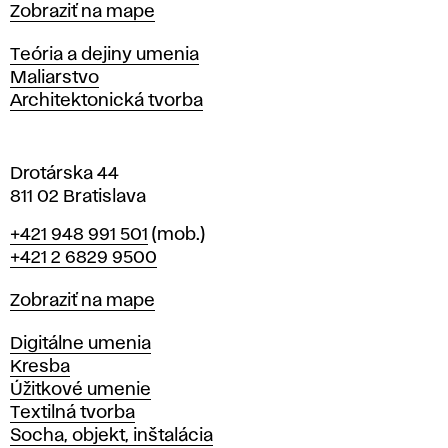
Mapa
Zobraziť na mape
i
s
Katedry
Teória a dejiny umenia
l
Maliarstvo
a
Architektonická tvorba
v
e
Drotárska 44
811 02 Bratislava
Telefón
+421 948 991 501
(mob.)
+421 2 6829 9500
Mapa
Zobraziť na mape
Katedry
Digitálne umenia
Kresba
Úžitkové umenie
Textilná tvorba
Socha, objekt, inštalácia