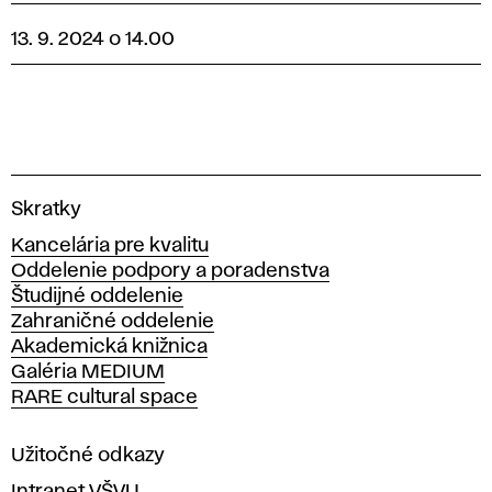
13. 9. 2024 o 14.00
V
Skratky
y
Kancelária pre kvalitu
s
Oddelenie podpory a poradenstva
o
Študijné oddelenie
k
Zahraničné oddelenie
á
Akademická knižnica
š
Galéria MEDIUM
k
RARE cultural space
o
l
a
Užitočné odkazy
v