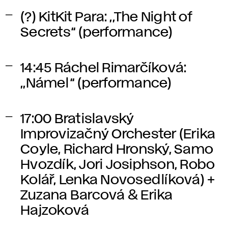
(?) KitKit Para: ,,The Night of
Secrets“ (performance)
14:45
Ráchel Rimarčíková:
,,Námel“ (performance)
17:00
Bratislavský
Improvizačný Orchester (Erika
Coyle, Richard Hronský, Samo
Hvozdík, Jori Josiphson, Robo
Kolář, Lenka Novosedlíková) +
Zuzana Barcová & Erika
Hajzoková