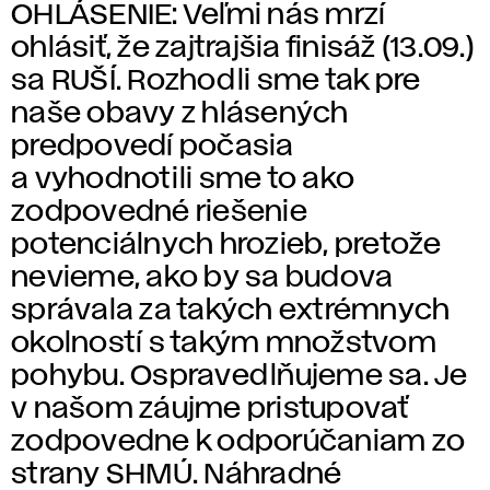
OHLÁSENIE: Veľmi nás mrzí
ohlásiť, že zajtrajšia finisáž (13.09.)
sa RUŠÍ. Rozhodli sme tak pre
naše obavy z hlásených
predpovedí počasia
a vyhodnotili sme to ako
zodpovedné riešenie
potenciálnych hrozieb, pretože
nevieme, ako by sa budova
správala za takých extrémnych
okolností s takým množstvom
pohybu. Ospravedlňujeme sa. Je
v našom záujme pristupovať
zodpovedne k odporúčaniam zo
strany SHMÚ. Náhradné