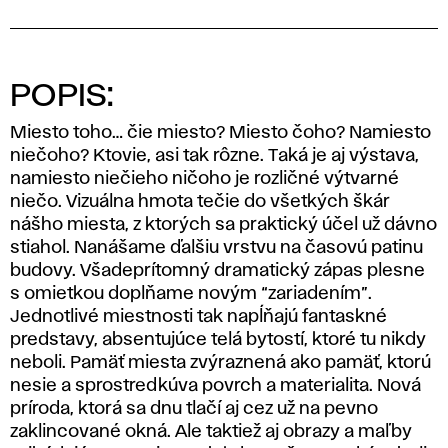
POPIS:
Miesto toho… čie miesto? Miesto čoho? Namiesto
niečoho? Ktovie, asi tak rôzne. Taká je aj výstava,
namiesto niečieho ničoho je rozličné výtvarné
niečo. Vizuálna hmota tečie do všetkých škár
nášho miesta, z ktorých sa praktický účel už dávno
stiahol. Nanášame ďalšiu vrstvu na časovú patinu
budovy. Všadeprítomný dramatický zápas plesne
s omietkou doplňame novým “zariadením”.
Jednotlivé miestnosti tak napĺňajú fantaskné
predstavy, absentujúce telá bytostí, ktoré tu nikdy
neboli. Pamäť miesta zvýraznená ako pamäť, ktorú
nesie a sprostredkúva povrch a materialita. Nová
príroda, ktorá sa dnu tlačí aj cez už na pevno
zaklincované okná. Ale taktiež aj obrazy a maľby