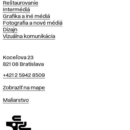
Reštaurovanie
Intermédiá
Grafika a iné médiá
Fotografia a nové médiá
Dizajn
Vizuálna komunikácia
Koceľova 23
821 08 Bratislava
Telefón
+421 2 5942 8509
Mapa
Zobraziť na mape
Katedry
Maliarstvo