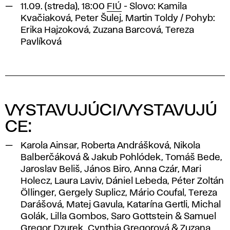
11.09. (streda), 18:00
FIÚ
- Slovo: Kamila
Kvačiaková, Peter Šulej, Martin Toldy / Pohyb:
Erika Hajzoková, Zuzana Barcová, Tereza
Pavlíková
VYSTAVUJÚCI/VYSTAVUJÚ
CE:
Karola Ainsar, Roberta Andrášková, Nikola
Balberčáková & Jakub Pohlódek, Tomáš Bede,
Jaroslav Beliš, János Biro, Anna Czár, Mari
Holecz, Laura Laviv, Dániel Lebeda, Péter Zoltán
Öllinger, Gergely Suplicz, Mário Coufal, Tereza
Darášová, Matej Gavula, Katarína Gertli, Michal
Golák, Lilla Gombos, Saro Gottstein & Samuel
Gregor Dzurek, Cynthia Gregorová & Zuzana