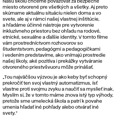
Našu školu chceme považovať za bezpečné
miesto otvorené pre všetkých a všetky. Aj preto
skúmame aktuálnu situáciu nielen doma a vo
svete, ale aj v rámci našej vlastnej inštitúcie,
a hľadáme účinné nástroje pre vytvorenie
inkluzívneho priestoru bez ohľadu na rodové,
etnické, sexuálne a ďalšie identity. V tomto filme
vám prostredníctvom rozhovorov so
študentstvom, pedagógmi a pedagogičkami
i vedením predstavíme, ako vnímajú prostredie
našej školy, aké pozitíva i prekážky vytváranie
otvoreného priestvšvuoru môže prinášať.
„Tou najväčšou výzvou je ako keby byť schopný
prekročiť ten svoj vlastný automatizmus, ísť
vlastne proti svojmu zvyku a naučiť sa myslieť inak.
Myslím si, že v tomto máme znova istý typ výhody,
pretože sme umelecká škola a patrí k povahe
umenia hľadať iné pohľady alebo otvárať iné
svety.“