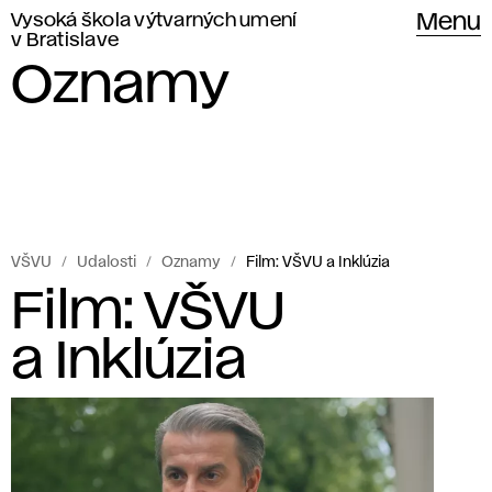
Vysoká škola výtvarných umení
Menu
v Bratislave
Oznamy
VŠVU
Udalosti
Oznamy
Film: VŠVU a Inklúzia
Film: VŠVU
a Inklúzia