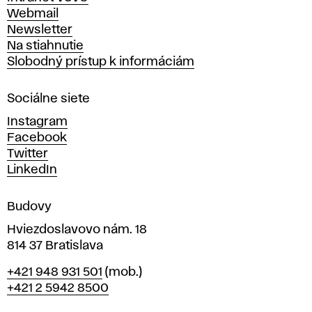
ý
Webmail
t
Newsletter
v
Na stiahnutie
a
Slobodný prístup k informáciám
r
n
Sociálne siete
ý
c
Instagram
h
Facebook
u
Twitter
m
LinkedIn
e
n
Budovy
í
v
Hviezdoslavovo nám. 18
814 37 Bratislava
B
Telefón
+421 948 931 501
(mob.)
r
+421 2 5942 8500
a
t