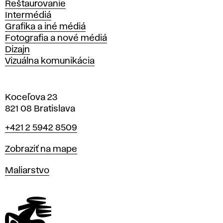
Reštaurovanie
Intermédiá
Grafika a iné médiá
Fotografia a nové médiá
Dizajn
Vizuálna komunikácia
Koceľova 23
821 08 Bratislava
Telefón
+421 2 5942 8509
Mapa
Zobraziť na mape
Katedry
Maliarstvo