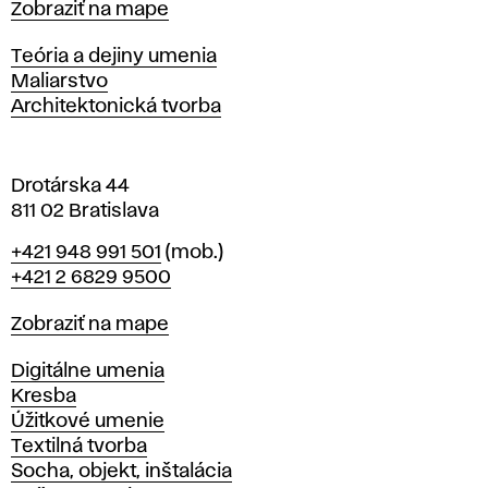
Mapa
Zobraziť na mape
i
s
Katedry
Teória a dejiny umenia
l
Maliarstvo
a
Architektonická tvorba
v
e
Drotárska 44
811 02 Bratislava
Telefón
+421 948 991 501
(mob.)
+421 2 6829 9500
Mapa
Zobraziť na mape
Katedry
Digitálne umenia
Kresba
Úžitkové umenie
Textilná tvorba
Socha, objekt, inštalácia