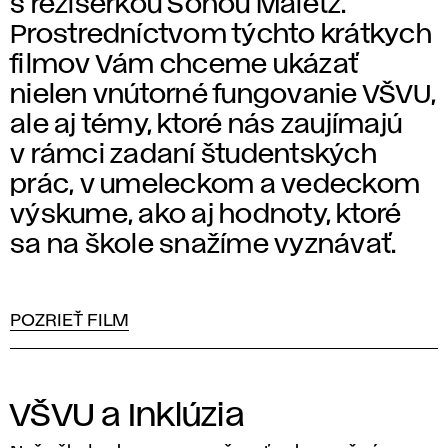
s režisérkou Soňou Maletz.
Prostredníctvom týchto krátkych
filmov Vám chceme ukázať
nielen vnútorné fungovanie VŠVU,
ale aj témy, ktoré nás zaujímajú
v rámci zadaní študentských
prác, v umeleckom a vedeckom
výskume, ako aj hodnoty, ktoré
sa na škole snažíme vyznávať.
POZRIEŤ FILM
VŠVU a Inklúzia