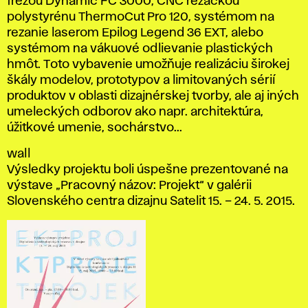
frézou Dynamic FC 3000, CNC rezačkou
polystyrénu ThermoCut Pro 120, systémom na
rezanie laserom Epilog Legend 36 EXT, alebo
systémom na vákuové odlievanie plastických
hmôt. Toto vybavenie umožňuje realizáciu širokej
škály modelov, prototypov a limitovaných sérií
produktov v oblasti dizajnérskej tvorby, ale aj iných
umeleckých odborov ako napr. architektúra,
úžitkové umenie, sochárstvo...
wall
Výsledky projektu boli úspešne prezentované na
výstave „Pracovný názov: Projekt“ v galérii
Slovenského centra dizajnu Satelit 15. – 24. 5. 2015.