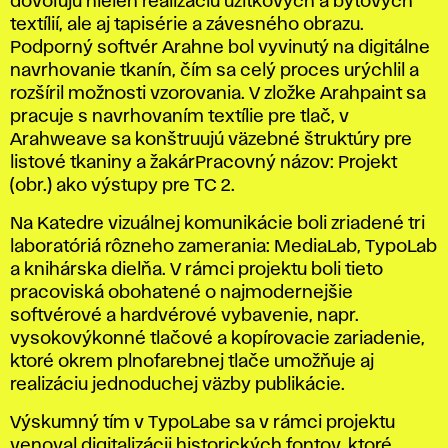
dovoľujú nielen realizáciu úžitkových a bytových
textílií, ale aj tapisérie a závesného obrazu.
Podporný softvér Arahne bol vyvinutý na digitálne
navrhovanie tkanín, čím sa celý proces urýchlil a
rozšíril možnosti vzorovania. V zložke Arahpaint sa
pracuje s navrhovaním textílie pre tlač, v
Arahweave sa konštruujú väzebné štruktúry pre
listové tkaniny a žakárPracovný názov: Projekt
(obr.) ako výstupy pre TC 2.
Na Katedre vizuálnej komunikácie boli zriadené tri
laboratóriá rôzneho zamerania: MediaLab, TypoLab
a knihárska dielňa. V rámci projektu boli tieto
pracoviská obohatené o najmodernejšie
softvérové a hardvérové vybavenie, napr.
vysokovýkonné tlačové a kopírovacie zariadenie,
ktoré okrem plnofarebnej tlače umožňuje aj
realizáciu jednoduchej väzby publikácie.
Výskumný tím v TypoLabe sa v rámci projektu
venoval digitalizácii historických fontov, ktoré