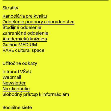
V
Skratky
y
Kancelária pre kvalitu
s
Oddelenie podpory a poradenstva
o
Študijné oddelenie
k
Zahraničné oddelenie
á
Akademická knižnica
š
Galéria MEDIUM
k
RARE cultural space
o
l
a
Užitočné odkazy
v
Intranet VŠVU
ý
Webmail
t
Newsletter
v
Na stiahnutie
a
Slobodný prístup k informáciám
r
n
Sociálne siete
ý