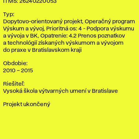
v dizajne
ITMS: 26240220053
II,
Typ:
2015.
Dopytovo-orientovaný projekt, Operačný program
Výskum a vývoj, Prioritná os: 4 - Podpora výskumu
a vývoja v BK, Opatrenie: 4.2 Prenos poznatkov
a technológií získaných výskumom a vývojom
do praxe v Bratislavskom kraji
Obdobie:
2010 – 2015
Riešiteľ:
Vysoká škola výtvarných umení v Bratislave
Projekt ukončený