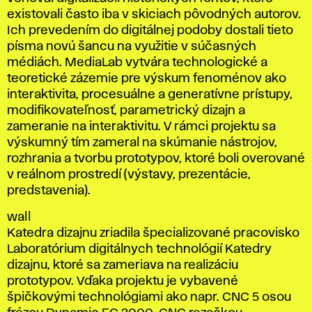
existovali často iba v skiciach pôvodných autorov.
Ich prevedením do digitálnej podoby dostali tieto
písma novú šancu na využitie v súčasných
médiách. MediaLab vytvára technologické a
teoretické zázemie pre výskum fenoménov ako
interaktivita, procesuálne a generatívne prístupy,
modifikovateľnosť, parametrický dizajn a
zameranie na interaktivitu. V rámci projektu sa
výskumný tím zameral na skúmanie nástrojov,
rozhrania a tvorbu prototypov, ktoré boli overované
v reálnom prostredí (výstavy, prezentácie,
predstavenia).
wall
Katedra dizajnu zriadila špecializované pracovisko
Laboratórium digitálnych technológií Katedry
dizajnu, ktoré sa zameriava na realizáciu
prototypov. Vďaka projektu je vybavené
špičkovými technológiami ako napr. CNC 5 osou