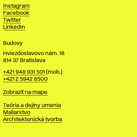
c
Instagram
h
Facebook
u
Twitter
m
LinkedIn
e
n
Budovy
í
v
Hviezdoslavovo nám. 18
814 37 Bratislava
B
Telefón
+421 948 931 501
(mob.)
r
+421 2 5942 8500
a
t
Mapa
Zobraziť na mape
i
s
Katedry
Teória a dejiny umenia
l
Maliarstvo
a
Architektonická tvorba
v
e