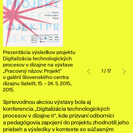
Prezentácia
Prezentácia výsledkov projektu
výsledkov
Digitalizácia technologických
projektu
procesov v dizajne na výstave
Digitalizácia
„Pracovný názov: Projekt“
1 / 17
technologických
v galérii Slovenského centra
procesov
dizajnu Satelit, 15. – 24. 5. 2015.,
2015.
v dizajne
na
Sprievodnou akciou výstavy bola aj
výstave
konferencia „Digitalizácia technologických
„Pracovný
procesov v dizajne II“, kde prizvaní odborníci
názov:
a pedagógovia zapojení do projektu zhodnotili jeho
Projekt“
priebeh a výsledky v kontexte so súčasným
v galérii