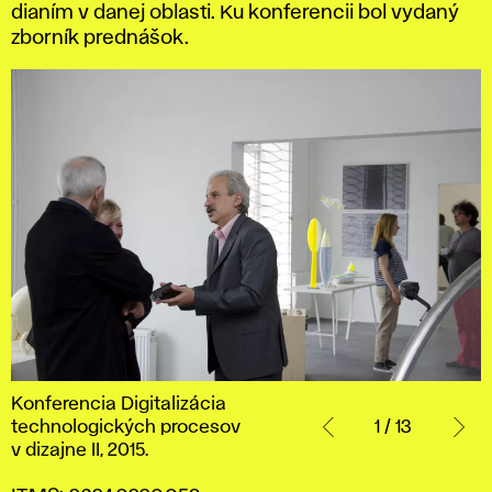
dianím v danej oblasti. Ku konferencii bol vydaný
Slovenského
zborník prednášok.
centra
dizajnu
Satelit,
15. –
24. 5. 2015.,
2015.
Konferencia
Konferencia Digitalizácia
Digitalizácia
technologických procesov
1 / 13
technologických
v dizajne II, 2015.
procesov