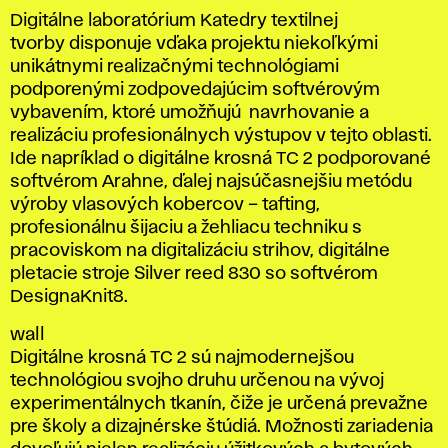
Digitálne laboratórium Katedry textilnej
tvorby disponuje vďaka projektu niekoľkými
unikátnymi realizačnými technológiami
podporenými zodpovedajúcim softvérovým
vybavením, ktoré umožňujú navrhovanie a
realizáciu profesionálnych výstupov v tejto oblasti.
Ide napríklad o digitálne krosná TC 2 podporované
softvérom Arahne, ďalej najsúčasnejšiu metódu
výroby vlasových kobercov – tafting,
profesionálnu šijaciu a žehliacu techniku s
pracoviskom na digitalizáciu strihov, digitálne
pletacie stroje Silver reed 830 so softvérom
DesignaKnit8.
wall
Digitálne krosná TC 2 sú najmodernejšou
technológiou svojho druhu určenou na vývoj
experimentálnych tkanín, čiže je určená prevažne
pre školy a dizajnérske štúdiá. Možnosti zariadenia