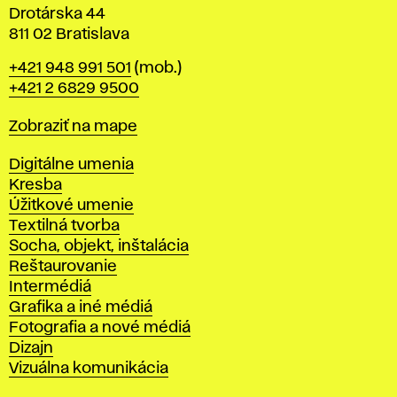
Drotárska 44
811 02 Bratislava
Telefón
+421 948 991 501
(mob.)
+421 2 6829 9500
Mapa
Zobraziť na mape
Katedry
Digitálne umenia
Kresba
Úžitkové umenie
Textilná tvorba
Socha, objekt, inštalácia
Reštaurovanie
Intermédiá
Grafika a iné médiá
Fotografia a nové médiá
Dizajn
Vizuálna komunikácia