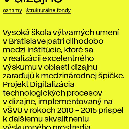
oznamy
štrukturálne fondy
Vysoká škola výtvarných umení
v Bratislave patrí dlhodobo
medzi inštitúcie, ktoré sa
v realizácii excelentného
výskumu v oblasti dizajnu
zaraďujú k medzinárodnej špičke.
Projekt Digitalizácia
technologických procesov
v dizajne, implementovaný na
VŠVU v rokoch 2010 – 2015 prispel
k ďalšiemu skvalitneniu
výskumného prostredia