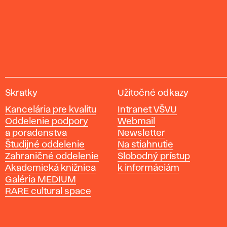
V
Skratky
Užitočné odkazy
y
Kancelária pre kvalitu
Intranet VŠVU
s
Oddelenie podpory
Webmail
o
a poradenstva
Newsletter
k
Študijné oddelenie
Na stiahnutie
á
Zahraničné oddelenie
Slobodný prístup
š
Akademická knižnica
k informáciám
k
Galéria MEDIUM
o
RARE cultural space
l
a
v