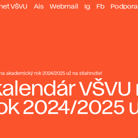
anet VŠVU
Ais
Webmail
Ig
Fb
Podpora
a akademický rok 2024/2025 už na stiahnutie!
alendár VŠVU
ok 2024/2025 