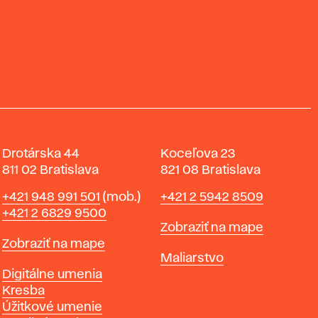
Drotárska 44
Koceľova 23
811 02 Bratislava
821 08 Bratislava
Telefón
Telefón
+421 948 991 501
(mob.)
+421 2 5942 8509
+421 2 6829 9500
Mapa
Zobraziť na mape
Mapa
Zobraziť na mape
Katedry
Maliarstvo
Katedry
Digitálne umenia
Kresba
Úžitkové umenie