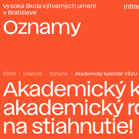
Vysoká škola výtvarných umení
Intr
v Bratislave
Oznamy
VŠVU
Udalosti
Oznamy
Akademický kalendár VŠVU n
Akademický k
akademický r
na stiahnutie!