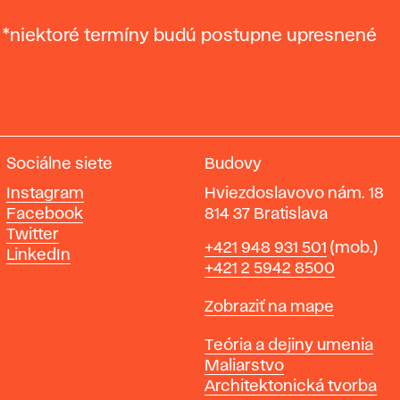
*niektoré termíny budú postupne upresnené
Sociálne siete
Budovy
Instagram
Hviezdoslavovo nám. 18
Facebook
814 37 Bratislava
Twitter
Telefón
+421 948 931 501
(mob.)
LinkedIn
+421 2 5942 8500
Mapa
Zobraziť na mape
Katedry
Teória a dejiny umenia
Maliarstvo
Architektonická tvorba