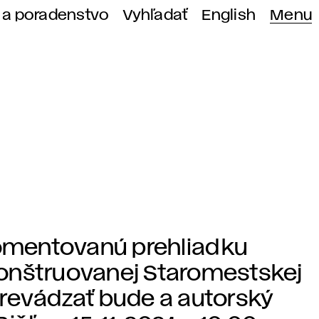
 a poradenstvo
Vyhľadať
English
Menu
omentovanú prehliadku
onštruovanej Staromestskej
Sprevádzať bude a autorský