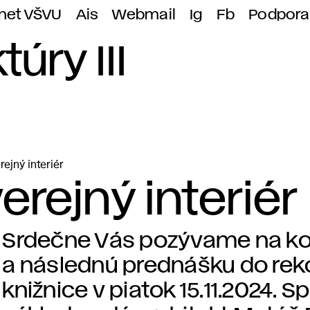
anet VŠVU
Ais
Webmail
Ig
Fb
Podpora
túry III
rejný interiér
erejný interiér
Srdečne Vás pozývame na k
a následnú prednášku do rek
knižnice v piatok 15.11.2024. 