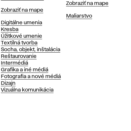
Mapa
Zobraziť na mape
Mapa
Zobraziť na mape
Katedry
Maliarstvo
Katedry
Digitálne umenia
Kresba
Úžitkové umenie
Textilná tvorba
Socha, objekt, inštalácia
Reštaurovanie
Intermédiá
Grafika a iné médiá
Fotografia a nové médiá
Dizajn
Vizuálna komunikácia