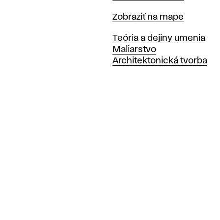
Mapa
Zobraziť na mape
Katedry
Teória a dejiny umenia
Maliarstvo
Architektonická tvorba