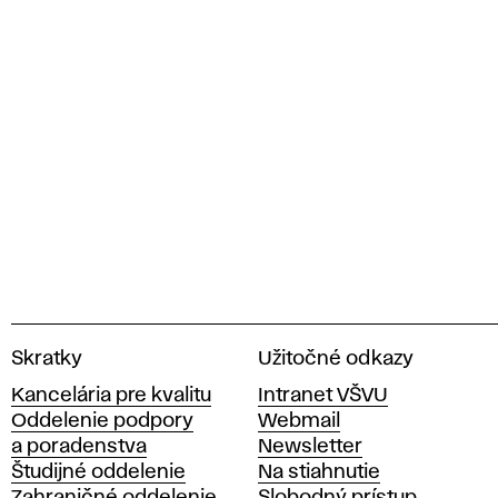
V
Skratky
Užitočné odkazy
y
Kancelária pre kvalitu
Intranet VŠVU
s
Oddelenie podpory
Webmail
o
a poradenstva
Newsletter
k
Študijné oddelenie
Na stiahnutie
á