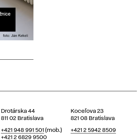
Drotárska 44
Koceľova 23
811 02 Bratislava
821 08 Bratislava
Telefón
Telefón
+421 948 991 501
(mob.)
+421 2 5942 8509
+421 2 6829 9500