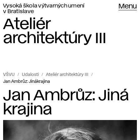
Vysoká škola výtvarných umení
Menu
v Bratislave
Ateliér
architektúry III
VŠVU
Udalosti
Ateliér architektúry III
Jan Ambrůz: Jinákrajina
Jan Ambrůz: Jiná
krajina