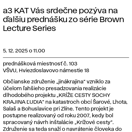
a3 KAT Vás srdečne pozýva na
ďalšiu prednášku zo série Brown
Lecture Series
5. 12. 2025 o 11.00
prednášková miestnosť č. 103
VŠVU, Hviezdoslavovo námestie 18
Občianske združenie „jinákrajina“ vzniklo za
účelom ľahšieho presadzovania realizácie
dlhodobého projektu „KRÍŽE CESTY SOCHY
KRAJINA ĽUDIA“ na katastroch obcí Šarové, Lhota,
Salaš a Bohuslavice pri Zlíne. Tento projekt je
postupne realizovaný od roku 2007, kedy bol
spracovaný návrh inštalácie „Krížové cesty“.
Združenie sa teda snaží o navrátenie človeka do