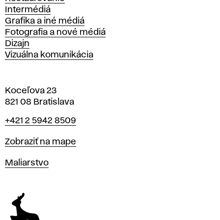
Intermédiá
Grafika a iné médiá
Fotografia a nové médiá
Dizajn
Vizuálna komunikácia
Koceľova 23
821 08 Bratislava
Telefón
+421 2 5942 8509
Mapa
Zobraziť na mape
Katedry
Maliarstvo