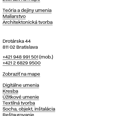
i
s
Katedry
Teória a dejiny umenia
l
Maliarstvo
a
Architektonická tvorba
v
e
Drotárska 44
811 02 Bratislava
Telefón
+421 948 991 501
(mob.)
+421 2 6829 9500
Mapa
Zobraziť na mape
Katedry
Digitálne umenia
Kresba
Úžitkové umenie
Textilná tvorba
Socha, objekt, inštalácia
Reštaurovanie