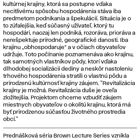
kultúrnej krajiny, ktorá sa postupne vďaka
necitlivému spôsobu hospodárenia stáva iba
predmetom podnikania a špekulácií. Situácia je o
to zúfalejšia, keď súčasný užívateľ, ktorý tu
hospodári, naozaj len podniká, rozoráva, prioráva a
nerešpektuje prírodné, geografické danosti. Iba
krajinu „obhospodaruje“ a v očiach obyvateľov
udržuje. Toto počínanie poznamenáva ako krajinu,
tak samotných vlastníkov pôdy, ktorí vďaka
dlhodobej socializácii dediny a neskôr nastoleniu
trhového hospodárenia stratili o vlastnú pôdu a
prirodzenú kultúrnosť krajiny záujem. "Revitalizácia
krajiny je možná. Revitalizácia duše je oveľa
zložitejšia. Projektom chceme vzbudiť záujem
miestnych obyvateľov o okolitú krajinu, ktorá má
byť prirodzenou súčasťou životného prostredia
obcí."
Prednášková séria Brown Lecture Series vznikla