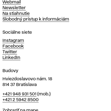
Webmail
t
Newsletter
v
Na stiahnutie
a
Slobodný prístup k informáciám
r
n
Sociálne siete
ý
c
Instagram
h
Facebook
u
Twitter
m
LinkedIn
e
n
Budovy
í
v
Hviezdoslavovo nám. 18
814 37 Bratislava
B
Telefón
+421 948 931 501
(mob.)
r
+421 2 5942 8500
a
t
Mapa
Zobraziť na mape