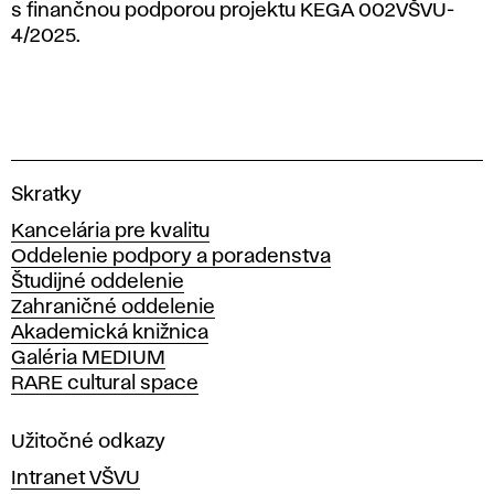
s finančnou podporou projektu KEGA 002VŠVU-
4/2025.
V
Skratky
y
Kancelária pre kvalitu
s
Oddelenie podpory a poradenstva
o
Študijné oddelenie
k
Zahraničné oddelenie
á
Akademická knižnica
š
Galéria MEDIUM
k
RARE cultural space
o
l
a
Užitočné odkazy
v
Intranet VŠVU
ý