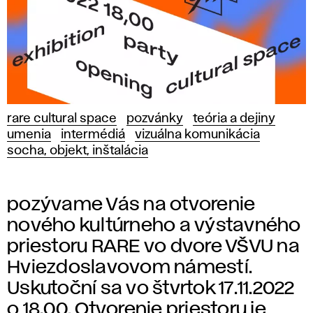
rare cultural space
pozvánky
teória a dejiny
umenia
intermédiá
vizuálna komunikácia
socha, objekt, inštalácia
pozývame Vás na otvorenie
nového kultúrneho a výstavného
priestoru RARE vo dvore VŠVU na
Hviezdoslavovom námestí.
Uskutoční sa vo štvrtok 17.11.2022
o 18,00. Otvorenie priestoru je