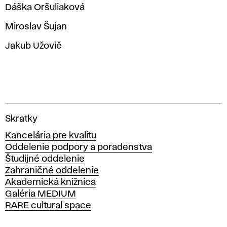
Dáška Oršuliaková
Miroslav Šujan
Jakub Užovič
V
Skratky
y
Kancelária pre kvalitu
s
Oddelenie podpory a poradenstva
o
Študijné oddelenie
k
Zahraničné oddelenie
á
Akademická knižnica
š
Galéria MEDIUM
k
RARE cultural space
o
l