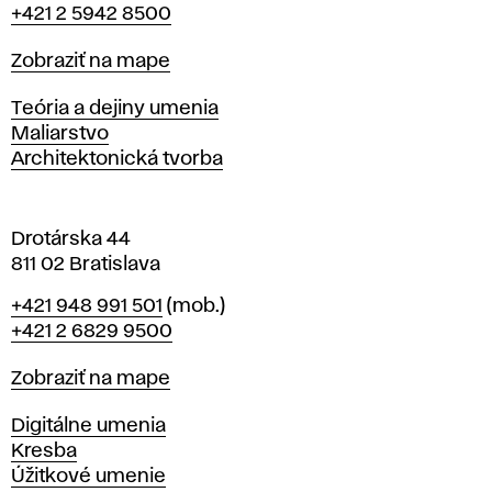
+421 2 5942 8500
a
t
Mapa
Zobraziť na mape
i
s
Katedry
Teória a dejiny umenia
l
Maliarstvo
a
Architektonická tvorba
v
e
Drotárska 44
811 02 Bratislava
Telefón
+421 948 991 501
(mob.)
+421 2 6829 9500
Mapa
Zobraziť na mape
Katedry
Digitálne umenia
Kresba
Úžitkové umenie