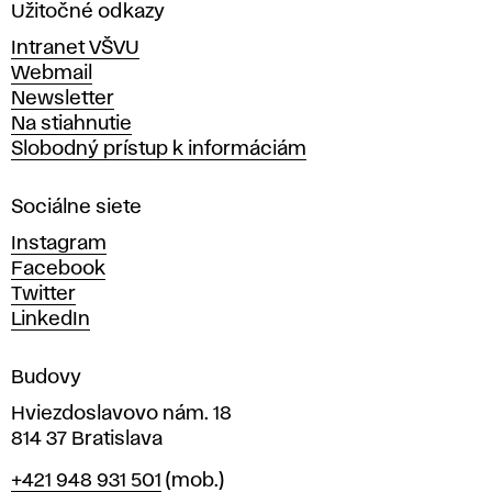
a
Užitočné odkazy
v
Intranet VŠVU
ý
Webmail
t
Newsletter
v
Na stiahnutie
a
Slobodný prístup k informáciám
r
n
Sociálne siete
ý
c
Instagram
h
Facebook
u
Twitter
m
LinkedIn
e
n
Budovy
í
v
Hviezdoslavovo nám. 18
814 37 Bratislava
B
Telefón
+421 948 931 501
(mob.)
r