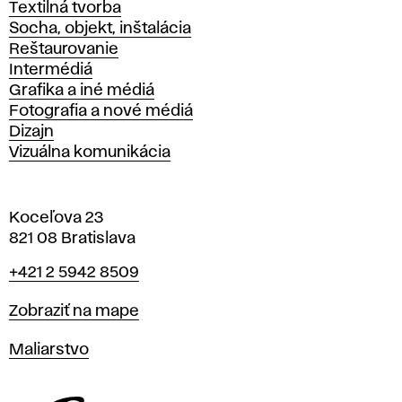
Textilná tvorba
Socha, objekt, inštalácia
Reštaurovanie
Intermédiá
Grafika a iné médiá
Fotografia a nové médiá
Dizajn
Vizuálna komunikácia
Koceľova 23
821 08 Bratislava
Telefón
+421 2 5942 8509
Mapa
Zobraziť na mape
Katedry
Maliarstvo