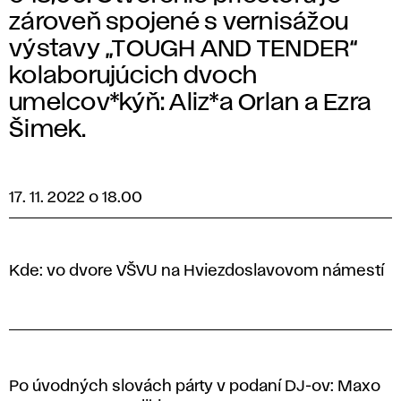
zároveň spojené s vernisážou
výstavy „TOUGH AND TENDER“
kolaborujúcich dvoch
umelcov*kýň: Aliz*a Orlan a Ezra
Šimek.
17. 11. 2022 o 18.00
Kde: vo dvore VŠVU na Hviezdoslavovom námestí
Po úvodných slovách párty v podaní DJ-ov: Maxo