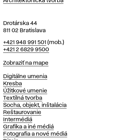
Architektonická tvorba
v
e
Drotárska 44
811 02 Bratislava
Telefón
+421 948 991 501
(mob.)
+421 2 6829 9500
Mapa
Zobraziť na mape
Katedry
Digitálne umenia
Kresba
Úžitkové umenie
Textilná tvorba
Socha, objekt, inštalácia
Reštaurovanie
Intermédiá
Grafika a iné médiá
Fotografia a nové médiá