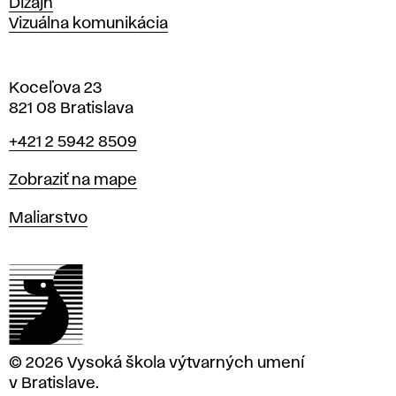
Dizajn
Vizuálna komunikácia
Koceľova 23
821 08 Bratislava
Telefón
+421 2 5942 8509
Mapa
Zobraziť na mape
Katedry
Maliarstvo
© 2026 Vysoká škola výtvarných umení
v Bratislave.