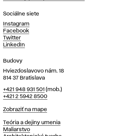
r
n
Sociálne siete
ý
c
Instagram
h
Facebook
u
Twitter
m
LinkedIn
e
n
Budovy
í
v
Hviezdoslavovo nám. 18
814 37 Bratislava
B
Telefón
+421 948 931 501
(mob.)
r
+421 2 5942 8500
a
t
Mapa
Zobraziť na mape
i
s
Katedry
Teória a dejiny umenia
l
Maliarstvo
a