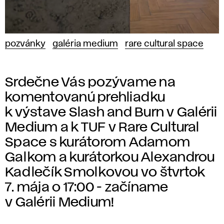
pozvánky
galéria medium
rare cultural space
Srdečne Vás pozývame na
komentovanú prehliadku
k výstave Slash and Burn v Galérii
Medium a k TUF v Rare Cultural
Space s kurátorom Adamom
Galkom a kurátorkou Alexandrou
Kadlečík Smolkovou vo štvrtok
7. mája o 17:00 - začíname
v Galérii Medium!