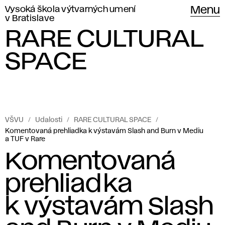
Vysoká škola výtvarných umení
Menu
v Bratislave
RARE CULTURAL
SPACE
VŠVU
Udalosti
RARE CULTURAL SPACE
Komentovaná prehliadka k výstavám Slash and Burn v Mediu
a TUF v Rare
Komentovaná
prehliadka
k výstavám Slash