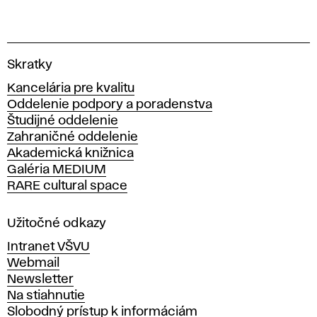
V
Skratky
y
Kancelária pre kvalitu
s
Oddelenie podpory a poradenstva
o
Študijné oddelenie
k
Zahraničné oddelenie
á
Akademická knižnica
š
Galéria MEDIUM
k
RARE cultural space
o
l
a
Užitočné odkazy
v
Intranet VŠVU
ý
Webmail
t
Newsletter
v
Na stiahnutie
a
Slobodný prístup k informáciám