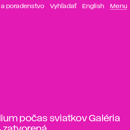
 a poradenstvo
Vyhľadať
English
Menu
dium počas sviatkov Galéria
4 zatvorená.