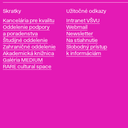
V
Skratky
Užitočné odkazy
y
Kancelária pre kvalitu
Intranet VŠVU
s
Oddelenie podpory
Webmail
o
a poradenstva
Newsletter
k
Študijné oddelenie
Na stiahnutie
á
Zahraničné oddelenie
Slobodný prístup
š
Akademická knižnica
k informáciám
k
Galéria MEDIUM
o
RARE cultural space
l
a
v
ý
t
v
a
r
n
ý