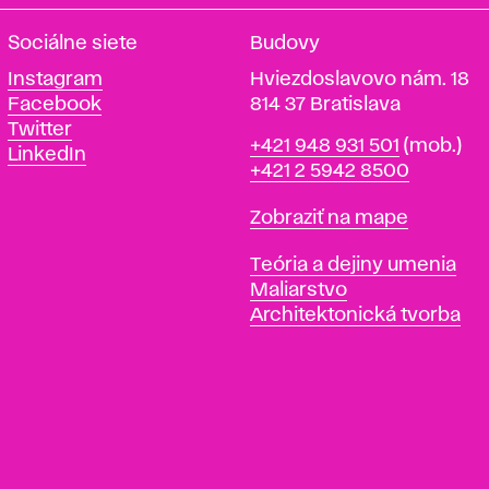
Sociálne siete
Budovy
Instagram
Hviezdoslavovo nám. 18
Facebook
814 37 Bratislava
Twitter
Telefón
+421 948 931 501
(mob.)
LinkedIn
+421 2 5942 8500
Mapa
Zobraziť na mape
Katedry
Teória a dejiny umenia
Maliarstvo
Architektonická tvorba