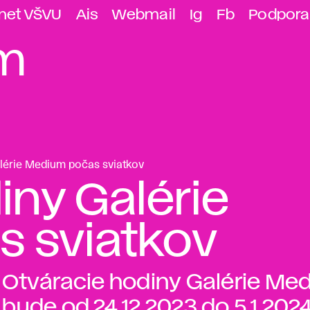
anet VŠVU
Ais
Webmail
Ig
Fb
Podpora
um
lérie Medium počas sviatkov
iny Galérie
 sviatkov
Otváracie hodiny Galérie Me
bude od 24.12.2023 do 5.1.202