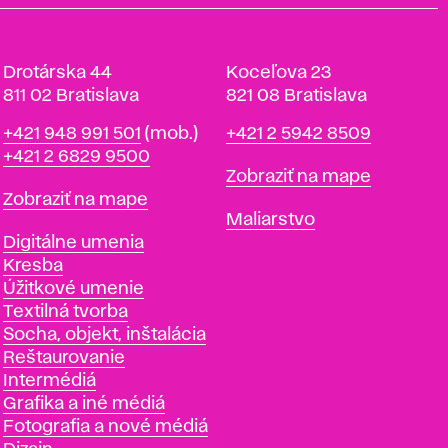
Drotárska 44
Koceľova 23
811 02 Bratislava
821 08 Bratislava
Telefón
Telefón
+421 948 991 501
(mob.)
+421 2 5942 8509
+421 2 6829 9500
Mapa
Zobraziť na mape
Mapa
Zobraziť na mape
Katedry
Maliarstvo
Katedry
Digitálne umenia
Kresba
Úžitkové umenie
Textilná tvorba
Socha, objekt, inštalácia
Reštaurovanie
Intermédiá
Grafika a iné médiá
Fotografia a nové médiá