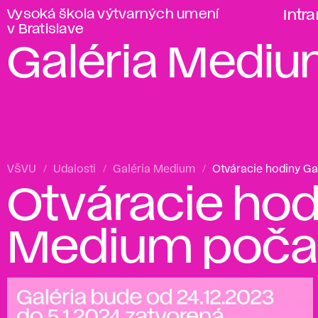
Vysoká škola výtvarných umení
Intr
v Bratislave
Galéria Medi
VŠVU
Udalosti
Galéria Medium
Otváracie hodiny Ga
Otváracie hod
Medium počas