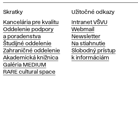
V
Skratky
Užitočné odkazy
y
Kancelária pre kvalitu
Intranet VŠVU
s
Oddelenie podpory
Webmail
o
a poradenstva
Newsletter
k
Študijné oddelenie
Na stiahnutie
á
Zahraničné oddelenie
Slobodný prístup
š
Akademická knižnica
k informáciám
k
Galéria MEDIUM
o
RARE cultural space
l
a
v
ý
t
v
a
r
n
ý