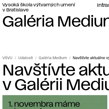
Vysoká škola výtvarných umení
Intr
v Bratislave
Galéria Medi
VŠVU
Udalosti
Galéria Medium
Navštívte aktuálne v
Navštívte akt
v Galérii Med