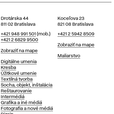
Drotárska 44
Koceľova 23
811 02 Bratislava
821 08 Bratislava
Telefón
Telefón
+421 948 991 501
(mob.)
+421 2 5942 8509
+421 2 6829 9500
Mapa
Zobraziť na mape
Mapa
Zobraziť na mape
Katedry
Maliarstvo
Katedry
Digitálne umenia
Kresba
Úžitkové umenie
Textilná tvorba
Socha, objekt, inštalácia
Reštaurovanie
Intermédiá
Grafika a iné médiá
Fotografia a nové médiá