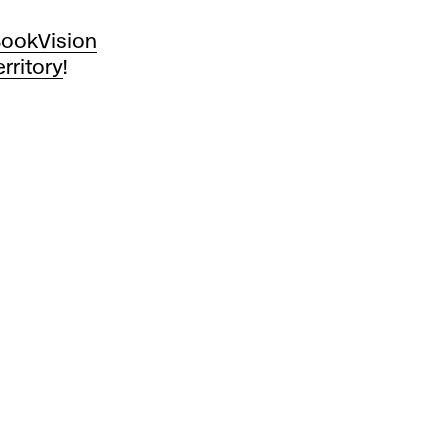
ookVision
rritory
!