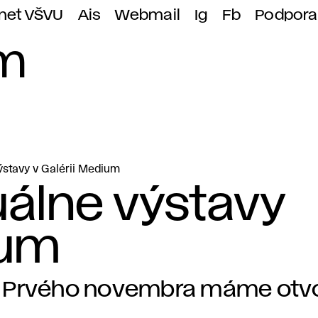
anet VŠVU
Ais
Webmail
Ig
Fb
Podpora
um
ýstavy v Galérii Medium
uálne výstavy
ium
Prvého novembra máme otvo