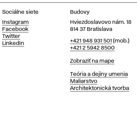
Sociálne siete
Budovy
Instagram
Hviezdoslavovo nám. 18
Facebook
814 37 Bratislava
Twitter
Telefón
+421 948 931 501
(mob.)
LinkedIn
+421 2 5942 8500
Mapa
Zobraziť na mape
Katedry
Teória a dejiny umenia
Maliarstvo
Architektonická tvorba