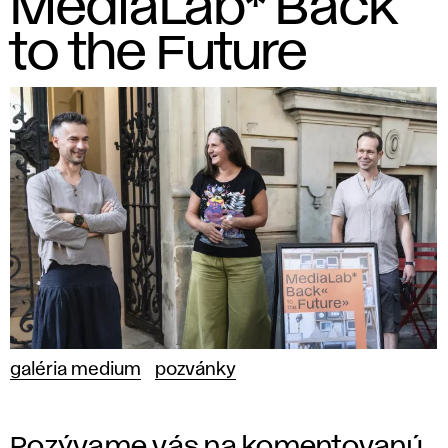
MediaLab* Back
to the Future
galéria medium
pozvánky
Pozývame vás na komentovanú