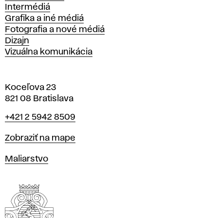
Intermédiá
Grafika a iné médiá
Fotografia a nové médiá
Dizajn
Vizuálna komunikácia
Koceľova 23
821 08 Bratislava
Telefón
+421 2 5942 8509
Mapa
Zobraziť na mape
Katedry
Maliarstvo