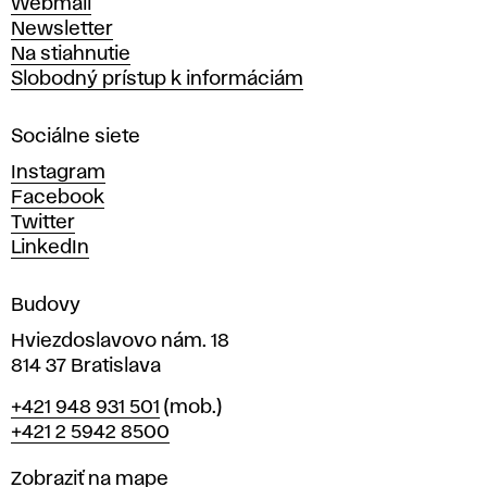
Webmail
t
Newsletter
v
Na stiahnutie
a
Slobodný prístup k informáciám
r
n
Sociálne siete
ý
c
Instagram
h
Facebook
u
Twitter
m
LinkedIn
e
n
Budovy
í
v
Hviezdoslavovo nám. 18
814 37 Bratislava
B
Telefón
+421 948 931 501
(mob.)
r
+421 2 5942 8500
a
t
Mapa
Zobraziť na mape