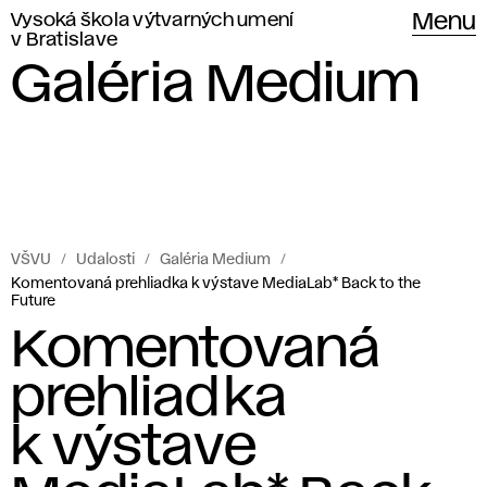
Vysoká škola výtvarných umení
Menu
v Bratislave
Galéria Medium
VŠVU
Udalosti
Galéria Medium
Komentovaná prehliadka k výstave MediaLab* Back to the
Future
Komentovaná
prehliadka
k výstave