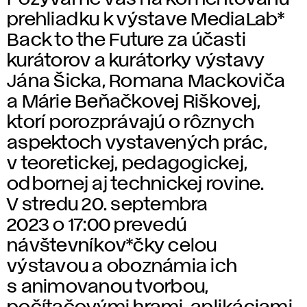
prehliadku k výstave MediaLab*
Back to the Future za účasti
kurátorov a kurátorky výstavy
Jána Šicka, Romana Mackoviča
a Márie Beňačkovej Riškovej,
ktorí porozprávajú o rôznych
aspektoch vystavených prác,
v teoretickej, pedagogickej,
odbornej aj technickej rovine.
V stredu 20. septembra
2023 o 17:00 prevedú
návštevníkov*čky celou
výstavou a oboznámia ich
s animovanou tvorbou,