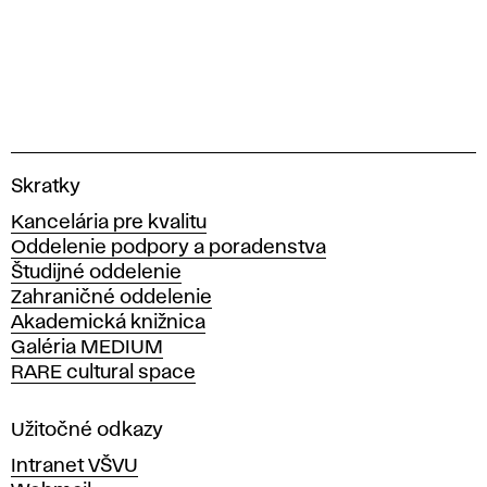
V
Skratky
y
Kancelária pre kvalitu
s
Oddelenie podpory a poradenstva
o
Študijné oddelenie
k
Zahraničné oddelenie
á
Akademická knižnica
š
Galéria MEDIUM
k
RARE cultural space
o
l
a
Užitočné odkazy
v
Intranet VŠVU
ý