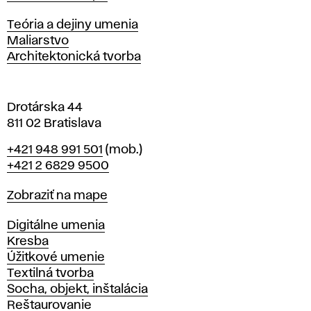
i
s
Katedry
Teória a dejiny umenia
l
Maliarstvo
a
Architektonická tvorba
v
e
Drotárska 44
811 02 Bratislava
Telefón
+421 948 991 501
(mob.)
+421 2 6829 9500
Mapa
Zobraziť na mape
Katedry
Digitálne umenia
Kresba
Úžitkové umenie
Textilná tvorba
Socha, objekt, inštalácia
Reštaurovanie