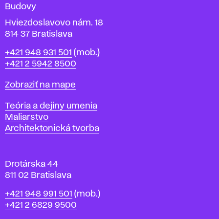
Budovy
í
v
Hviezdoslavovo nám. 18
814 37 Bratislava
B
Telefón
+421 948 931 501
(mob.)
r
+421 2 5942 8500
a
t
Mapa
Zobraziť na mape
i
s
Katedry
Teória a dejiny umenia
l
Maliarstvo
a
Architektonická tvorba
v
e
Drotárska 44
811 02 Bratislava
Telefón
+421 948 991 501
(mob.)
+421 2 6829 9500