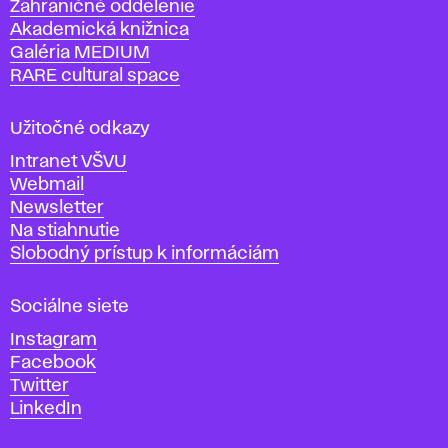
Zahraničné oddelenie
á
Akademická knižnica
š
Galéria MEDIUM
k
RARE cultural space
o
l
a
Užitočné odkazy
v
Intranet VŠVU
ý
Webmail
t
Newsletter
v
Na stiahnutie
a
Slobodný prístup k informáciám
r
n
Sociálne siete
ý
c
Instagram
h
Facebook
u
Twitter
m
LinkedIn
e
n