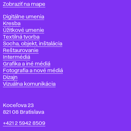
Mapa
Zobraziť na mape
Katedry
Digitálne umenia
Kresba
Úžitkové umenie
Textilná tvorba
Socha, objekt, inštalácia
Reštaurovanie
Intermédiá
Grafika a iné médiá
Fotografia a nové médiá
Dizajn
Vizuálna komunikácia
Koceľova 23
821 08 Bratislava
Telefón
+421 2 5942 8509