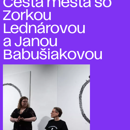
Cesta mesta so
Zorkou
Lednárovou
a Janou
Babušiakovou