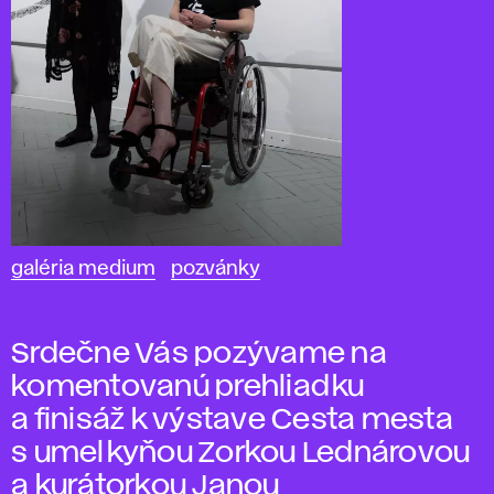
galéria medium
pozvánky
Srdečne Vás pozývame na
komentovanú prehliadku
a finisáž k výstave Cesta mesta
s umelkyňou Zorkou Lednárovou
a kurátorkou Janou