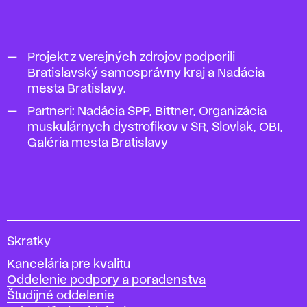
Projekt z verejných zdrojov podporili
Bratislavský samosprávny kraj a Nadácia
mesta Bratislavy.
Partneri: Nadácia SPP, Bittner, Organizácia
muskulárnych dystrofikov v SR, Slovlak, OBI,
Galéria mesta Bratislavy
V
Skratky
y
Kancelária pre kvalitu
s
Oddelenie podpory a poradenstva
o
Študijné oddelenie
k