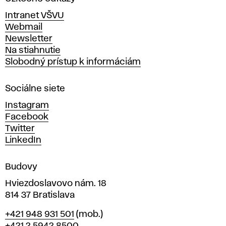
v
Intranet VŠVU
ý
Webmail
t
Newsletter
v
Na stiahnutie
a
Slobodný prístup k informáciám
r
n
Sociálne siete
ý
c
Instagram
h
Facebook
u
Twitter
m
LinkedIn
e
n
Budovy
í
v
Hviezdoslavovo nám. 18
814 37 Bratislava
B
Telefón
+421 948 931 501
(mob.)
r