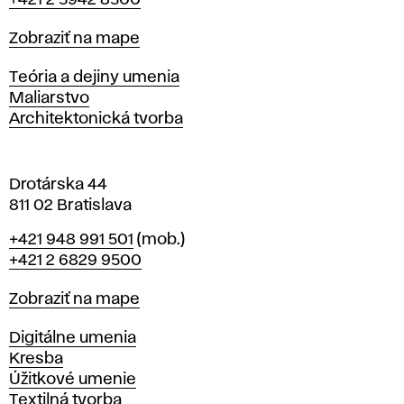
+421 2 5942 8500
a
t
Mapa
Zobraziť na mape
i
s
Katedry
Teória a dejiny umenia
l
Maliarstvo
a
Architektonická tvorba
v
e
Drotárska 44
811 02 Bratislava
Telefón
+421 948 991 501
(mob.)
+421 2 6829 9500
Mapa
Zobraziť na mape
Katedry
Digitálne umenia
Kresba
Úžitkové umenie
Textilná tvorba