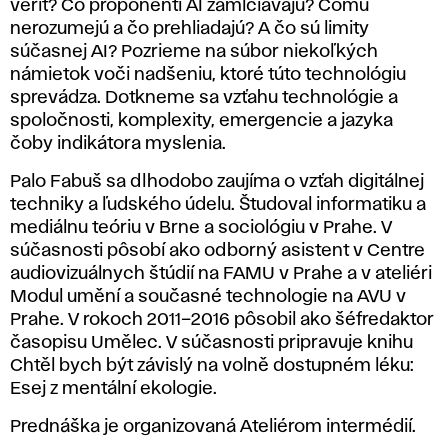
veriť? Čo proponenti AI zamlčiavajú? Čomu
nerozumejú a čo prehliadajú? A čo sú limity
súčasnej AI? Pozrieme na súbor niekoľkých
námietok voči nadšeniu, ktoré túto technológiu
sprevádza. Dotkneme sa vzťahu technológie a
spoločnosti, komplexity, emergencie a jazyka
čoby indikátora myslenia.
Palo Fabuš sa dlhodobo zaujíma o vzťah digitálnej
techniky a ľudského údelu. Študoval informatiku a
mediálnu teóriu v Brne a sociológiu v Prahe. V
súčasnosti pôsobí ako odborný asistent v Centre
audiovizuálnych štúdií na FAMU v Prahe a v ateliéri
Modul umění a současné technologie na AVU v
Prahe. V rokoch 2011–2016 pôsobil ako šéfredaktor
časopisu
Umělec
. V súčasnosti pripravuje knihu
Chtěl bych být závislý na volně dostupném léku:
Esej z mentální ekologie
.
Prednáška je organizovaná Ateliérom intermédií.