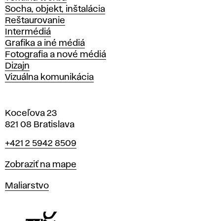
Socha, objekt, inštalácia
Reštaurovanie
Intermédiá
Grafika a iné médiá
Fotografia a nové médiá
Dizajn
Vizuálna komunikácia
Koceľova 23
821 08 Bratislava
Telefón
+421 2 5942 8509
Mapa
Zobraziť na mape
Katedry
Maliarstvo