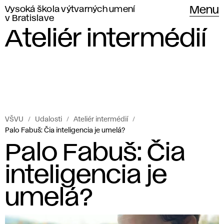
Vysoká škola výtvarných umení
Menu
v Bratislave
Ateliér intermédií
VŠVU
Udalosti
Ateliér intermédií
Palo Fabuš: Čia inteligencia je umelá?
Palo Fabuš: Čia
inteligencia je
umelá?