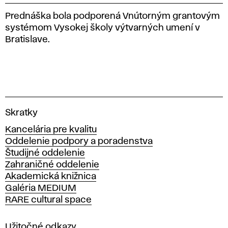
Prednáška bola podporená Vnútorným grantovým
systémom Vysokej školy výtvarných umení v
Bratislave.
V
Skratky
y
Kancelária pre kvalitu
s
Oddelenie podpory a poradenstva
o
Študijné oddelenie
k
Zahraničné oddelenie
á
Akademická knižnica
š
Galéria MEDIUM
k
RARE cultural space
o
l
a
Užitočné odkazy