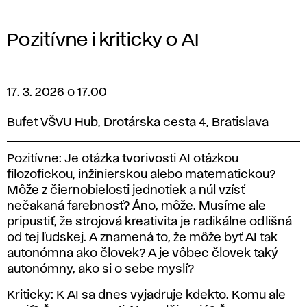
Pozitívne i kriticky o AI
17. 3. 2026 o 17.00
Bufet VŠVU Hub
, Drotárska cesta 4, Bratislava
Pozitívne: Je otázka tvorivosti AI otázkou
filozofickou, inžinierskou alebo matematickou?
Môže z čiernobielosti jednotiek a núl vzísť
nečakaná farebnosť? Áno, môže. Musíme ale
pripustiť, že strojová kreativita je radikálne odlišná
od tej ľudskej. A znamená to, že môže byť AI tak
autonómna ako človek? A je vôbec človek taký
autonómny, ako si o sebe myslí?
Kriticky: K AI sa dnes vyjadruje kdekto. Komu ale