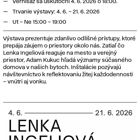
Vernisáž sa uskutoční 4. 6. 2026 o 18:00.
Trvanie výstavy: 4. 6. – 21. 6. 2026
Ut – Ne 15:00 – 19:00
Výstava prezentuje zdanlivo odlišné prístupy, ktoré
prepája záujem o priestory okolo nás. Zatiaľ čo
Lenka Ingeliová reaguje na mesto a verejný
priestor, Adam Kukuc hľadá významy súčasného
domova v našich bytoch. Inštalácie pozývajú
návštevníctvo k reflektovaniu žitej každodennosti
– vnútri aj vonku.