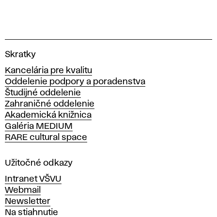
V
Skratky
y
Kancelária pre kvalitu
s
Oddelenie podpory a poradenstva
o
Študijné oddelenie
k
Zahraničné oddelenie
á
Akademická knižnica
š
Galéria MEDIUM
k
RARE cultural space
o
l
a
Užitočné odkazy
v
Intranet VŠVU
ý
Webmail
t
Newsletter
v
Na stiahnutie