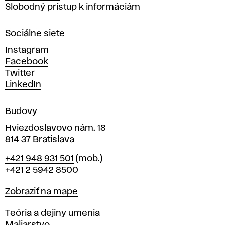
a
Slobodný prístup k informáciám
r
n
Sociálne siete
ý
c
Instagram
h
Facebook
u
Twitter
m
LinkedIn
e
n
Budovy
í
v
Hviezdoslavovo nám. 18
814 37 Bratislava
B
Telefón
+421 948 931 501
(mob.)
r
+421 2 5942 8500
a
t
Mapa
Zobraziť na mape
i
s
Katedry
Teória a dejiny umenia
l