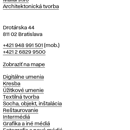
Maliarstvo
a
Architektonická tvorba
v
e
Drotárska 44
811 02 Bratislava
Telefón
+421 948 991 501
(mob.)
+421 2 6829 9500
Mapa
Zobraziť na mape
Katedry
Digitálne umenia
Kresba
Úžitkové umenie
Textilná tvorba
Socha, objekt, inštalácia
Reštaurovanie
Intermédiá
Grafika a iné médiá