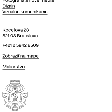
Fotografia a nové médiá
Dizajn
Vizuálna komunikácia
Koceľova 23
821 08 Bratislava
Telefón
+421 2 5942 8509
Mapa
Zobraziť na mape
Katedry
Maliarstvo