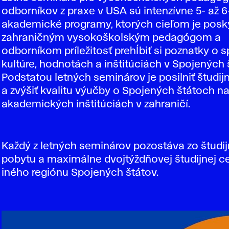
odborníkov z praxe v USA sú intenzívne 5- až 
akademické programy, ktorých cieľom je posk
zahraničným vysokoškolským pedagógom a
odborníkom príležitosť prehĺbiť si poznatky o s
kultúre, hodnotách a inštitúciách v Spojených 
Podstatou letných seminárov je posilniť študi
a zvýšiť kvalitu výučby o Spojených štátoch n
akademických inštitúciách v zahraničí.
Každý z letných seminárov pozostáva zo študi
pobytu a maximálne dvojtýždňovej študijnej c
iného regiónu Spojených štátov.