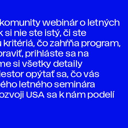
komunity webinár o letných
i nie ste istý, či ste
ritériá, čo zahŕňa program,
praviť, prihláste sa na
e si všetky detaily
estor opýtať sa, čo vás
ného letného seminára
ozvoji USA sa k nám podelí