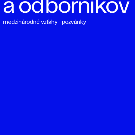
a odborníkov
medzinárodné vzťahy
pozvánky