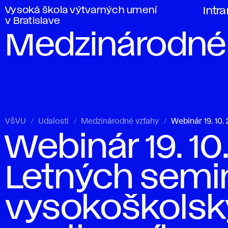
Vysoká škola výtvarných umení
Intr
v Bratislave
Medzinárodné
VŠVU
Udalosti
Medzinárodné vzťahy
Webinár 19. 10
Webinár 19. 10
Letných semi
vysokoškols