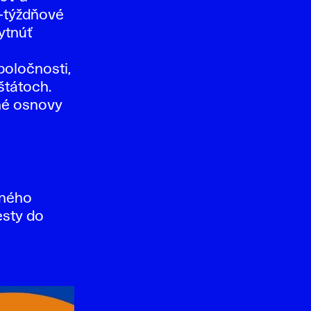
6-týždňové
ytnúť
poločnosti,
štátoch.
jné osnovy
a
jného
esty do