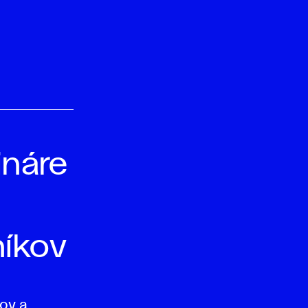
ináre
íkov
ov a