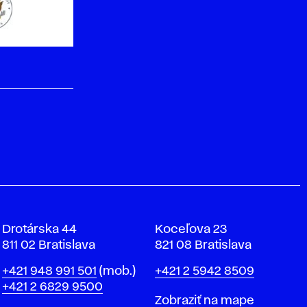
Drotárska 44
Koceľova 23
811 02 Bratislava
821 08 Bratislava
Telefón
Telefón
+421 948 991 501
(mob.)
+421 2 5942 8509
+421 2 6829 9500
Mapa
Zobraziť na mape