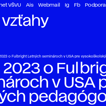
anet VŠVU
Ais
Webmail
Ig
Fb
Podpora
 vzťahy
. 2023 o Fulbright Letných seminároch v USA pre vysokoškols
. 2023 o Fulbri
nároch v USA 
kých pedagóg