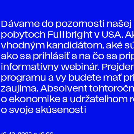
Dávame do pozornosti našej 
pobytoch Fullbright v USA. Ak s
vhodným kandidátom, aké sú k
ako sa prihlásiť a na čo sa pri
informatívny webinár. Prejdem
programu a vy budete mať pri
zaujíma. Absolvent tohtoroč
o ekonomike a udržateľnom r
o svoje skúsenosti