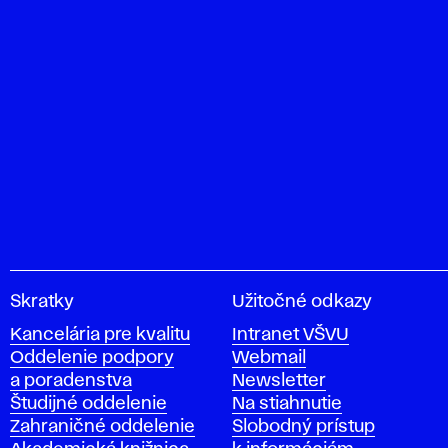
V
Skratky
Užitočné odkazy
y
Kancelária pre kvalitu
Intranet VŠVU
s
Oddelenie podpory
Webmail
o
a poradenstva
Newsletter
k
Študijné oddelenie
Na stiahnutie
á
Zahraničné oddelenie
Slobodný prístup
š