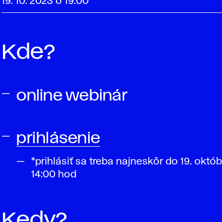
19. 10. 2023 o 19.00
Kde?
online webinár
prihlásenie
*prihlásiť sa treba najneskôr do 19. októ
14:00 hod
Kedy?