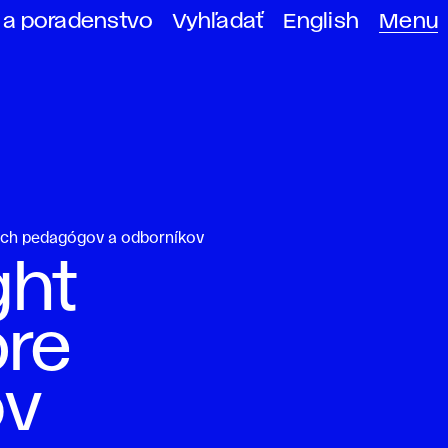
 a poradenstvo
Vyhľadať
English
Menu
kých pedagógov a odborníkov
ght
pre
ov