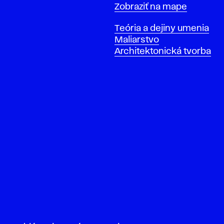
Mapa
Zobraziť na mape
Katedry
Teória a dejiny umenia
Maliarstvo
Architektonická tvorba