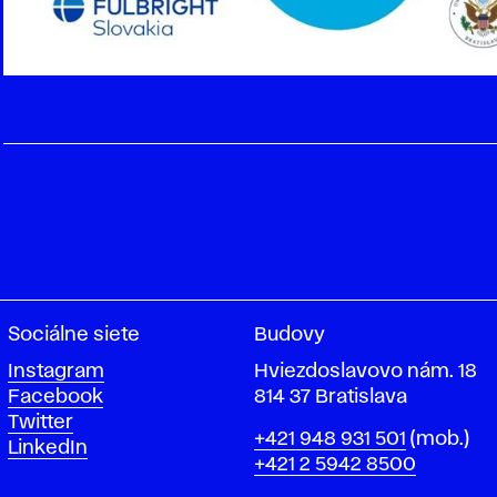
Sociálne siete
Budovy
Instagram
Hviezdoslavovo nám. 18
Facebook
814 37 Bratislava
Twitter
Telefón
+421 948 931 501
(mob.)
LinkedIn
+421 2 5942 8500