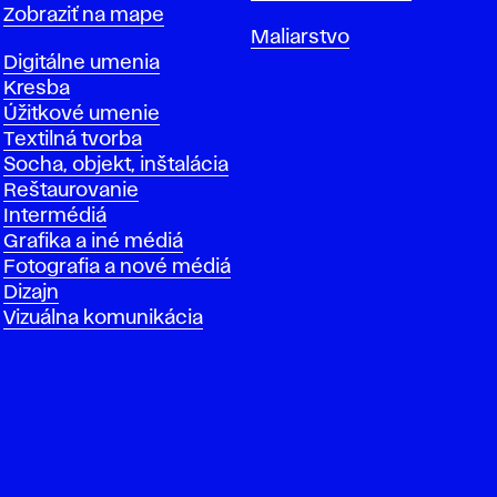
Mapa
Zobraziť na mape
Katedry
Maliarstvo
Katedry
Digitálne umenia
Kresba
Úžitkové umenie
Textilná tvorba
Socha, objekt, inštalácia
Reštaurovanie
Intermédiá
Grafika a iné médiá
Fotografia a nové médiá
Dizajn
Vizuálna komunikácia