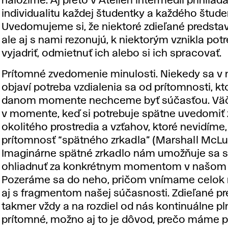
naložíme. Aj preto v Ateliéri intermédií prihlia
individualitu každej študentky a každého štude
Uvedomujeme si, že niektoré zdieľané predstav
ale aj s nami rezonujú, k niektorým vznikla pot
vyjadriť, odmietnuť ich alebo si ich spracovať.
Prítomné zvedomenie minulosti. Niekedy sa v 
objaví potreba vzdialenia sa od prítomnosti, kto
danom momente nechceme byť súčasťou. Väč
v momente, keď si potrebuje spätne uvedomi
okolitého prostredia a vzťahov, ktoré nevidíme,
prítomnosť “spätného zrkadla” (Marshall McLu
Imaginárne spätné zrkadlo nám umožňuje sa 
ohliadnuť za konkrétnym momentom v našom ž
Pozeráme sa do neho, pričom vnímame celok 
aj s fragmentom našej súčasnosti. Zdieľané p
takmer vždy a na rozdiel od nás kontinuálne pl
prítomné, možno aj to je dôvod, prečo máme p