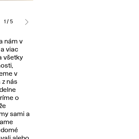
Daniela
Tsudoi
Alexandra
Dolinská:
Masuda:
Gašparovičová:
1 / 5
Orbit,
Existenčná
ReQovery,
séria
kríza,
video,
sa nám v
fotografií,
video,
13min,
 a viac
formát
25min,
2021.
a všetky
A1,
2021.
osti,
2021.
jeme v
 z nás
idelne
oríme o
že
 my sami a
ľame
vedomé
vali alebo