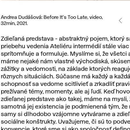
Andrea
Andrea Dudášová: Before It’s Too Late, video,
Dudášová:
32min, 2021.
Before
It’s
Zdieľaná predstava - abstraktný pojem, ktorý 
Too
priebehu vedenia Ateliéru intermédií stále viac
Late,
sprítomňuje a formuluje. Myslíme si, že všetci 
video,
máme nejaké nám vlastné východiská, skúsen
32min,
zážitky a vedomosti, na základe ktorých reagu
2021.
rôznych situáciách. Súčasne má každý a každá
schopnosť sa vedome scitlivieť a zrkadliť prav
prežívané témy, momenty, ale aj ľudí. Keď hov
zdieľanej predstave ako takej, máme na mysli, 
samotná jej existencia je podmienená tým, že
samy si dlhodobo vzájomne vytvárame a zdie
sociálne konštrukty. Uvažujeme, či sú to pod
konvencie, ktoré sme si ako spoločnosť defino