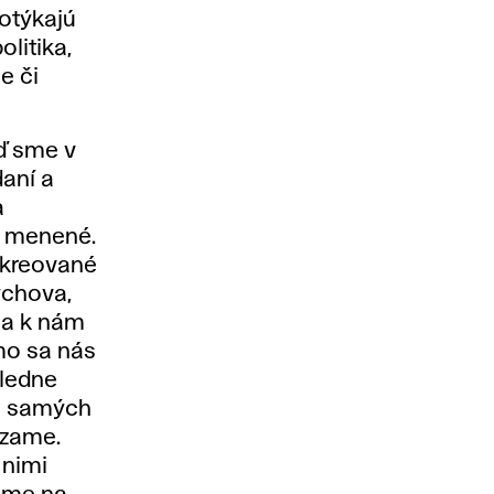
otýkajú
olitika,
e či
eď sme v
aní a
a
e menené.
y kreované
ýchova,
sa k nám
amo sa nás
sledne
a samých
dzame.
 nimi