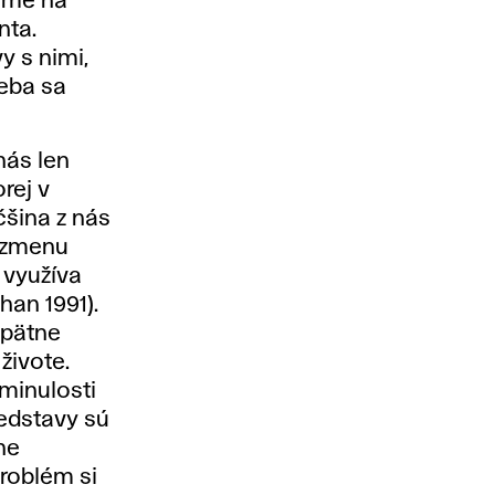
dame na
nta.
y s nimi,
reba sa
nás len
rej v
šina z nás
ť zmenu
 využíva
han 1991).
spätne
ivote.
minulosti
redstavy sú
ne
roblém si