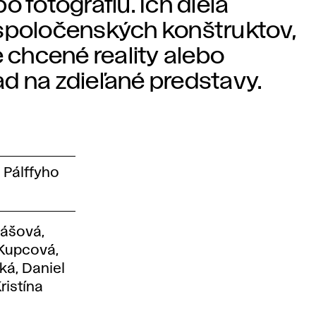
po fotografiu. Ich diela
 spoločenských konštruktov,
e chcené reality alebo
d na zdieľané predstavy.
, Pálffyho
dášová,
 Kupcová,
ká, Daniel
ristína