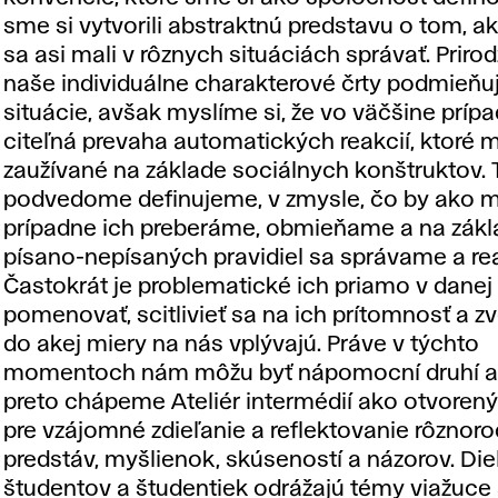
sme si vytvorili abstraktnú predstavu o tom, 
sa asi mali v rôznych situáciách správať. Priro
naše individuálne charakterové črty podmieňu
situácie, avšak myslíme si, že vo väčšine prípa
citeľná prevaha automatických reakcií, ktoré
zaužívané na základe sociálnych konštruktov. T
podvedome definujeme, v zmysle, čo by ako m
prípadne ich preberáme, obmieňame a na zák
písano-nepísaných pravidiel sa správame a r
Častokrát je problematické ich priamo v danej 
pomenovať, scitlivieť sa na ich prítomnosť a zv
do akej miery na nás vplývajú. Práve v týchto
momentoch nám môžu byť nápomocní druhí a 
preto chápeme Ateliér intermédií ako otvorený
pre vzájomné zdieľanie a reflektovanie rôznor
predstáv, myšlienok, skúseností a názorov. Die
študentov a študentiek odrážajú témy viažuce