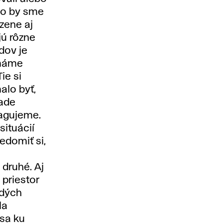
ako by sme
dzene aj
jú rôzne
dov je
 máme
ie si
alo byť,
lade
eagujeme.
situácií
edomiť si,
druhé. Aj
 priestor
odých
la
 sa ku