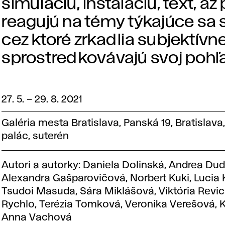
simuláciu, inštaláciu, text, až 
reagujú na témy týkajúce sa
cez ktoré zrkadlia subjektívn
sprostredkovávajú svoj pohľa
27. 5.
–
29. 8. 2021
Galéria mesta Bratislava, Panská 19, Bratislava
palác, suterén
Autori a autorky: Daniela Dolinská, Andrea Du
Alexandra Gašparovičová, Norbert Kuki, Lucia
Tsudoi Masuda, Sára Miklášová, Viktória Revic
Rychlo, Terézia Tomková, Veronika Verešová, K
Anna Vachová