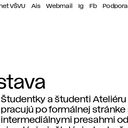
anet VŠVU
Ais
Webmail
Ig
Fb
Podpora
stava
Študentky a študenti Ateliéru
pracujú po formálnej stránke
intermediálnymi presahmi od