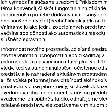
ich vymedziť a súčasne uvedomiť. Príkladom 
téma konvencií, či skôr fungovania na základe
domnienok o potrebe dodržiavania písaných č
nepísaných pravidiel (nechať kúsok jedla na tan
Vnímame ju ako jednu zo zdieľaných predstáv,
väčšina spoločnosti ako automatickú reakciu -
slušného správania.
Prítomnosť nového prostredia. Zdieľané predst
možné vnímať a uchopovať alebo zrkadliť aj v
prítomnosti. Tá sa väčšinou stáva plne viditeľ
vtedy, keď sa stane minulosťou, očistenou od 
predstáv a je nahradená aktuálnym prostredím
si, že vďaka prítomnej neviditeľnosti akéhokoľ
prostredia v čase jeho zmeny, si človek dokáž
uvedomovať iba ten moment, ktorý mu predch
využívame len spätné zrkadlo, odhaľujeme síc
zdieľané predstavy, ale zostávame v minulom d