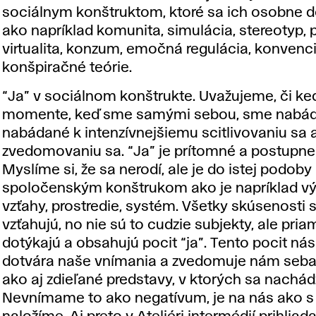
sociálnym konštruktom, ktoré sa ich osobne d
ako napríklad komunita, simulácia, stereotyp, p
virtualita, konzum, emočná regulácia, konvenci
konšpiračné teórie.
“Ja” v sociálnom konštrukte. Uvažujeme, či k
momente, keď sme samými sebou, sme nabád
nabádané k intenzívnejšiemu scitlivovaniu sa 
zvedomovaniu sa. “Ja” je prítomné a postupn
Myslíme si, že sa nerodí, ale je do istej podob
spoločenským konštrukom ako je napríklad v
vzťahy, prostredie, systém. Všetky skúsenosti 
vzťahujú, no nie sú to cudzie subjekty, ale pri
dotýkajú a obsahujú pocit “ja”. Tento pocit ná
dotvára naše vnímania a zvedomuje nám seb
ako aj zdieľané predstavy, v ktorých sa nachá
Nevnímame to ako negatívum, je na nás ako s