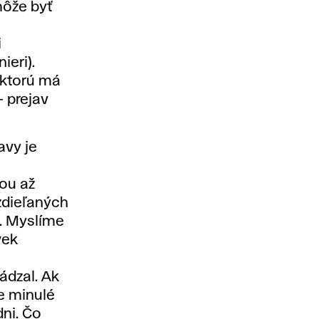
môže byť
i
ieri).
 ktorú má
 prejav
avy je
nou až
zdieľaných
. Myslíme
vek
e
ádzal. Ak
e minulé
ni. Čo